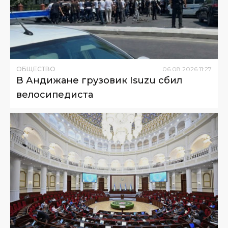
ОБЩЕСТВО
06
.
08
.
2026
11
:
27
В Андижане грузовик Isuzu сбил
велосипедиста