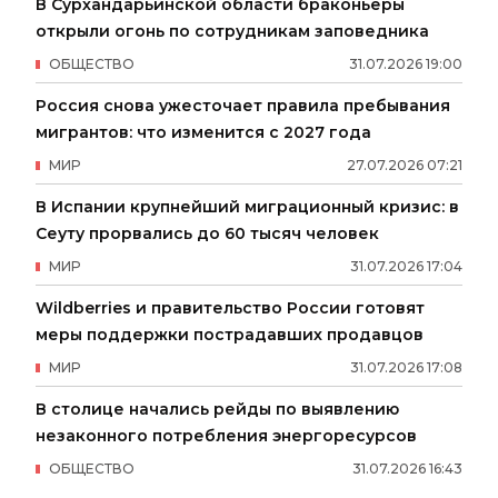
В Сурхандарьинской области браконьеры
открыли огонь по сотрудникам заповедника
ОБЩЕСТВО
31
.
07
.
2026
19
:
00
Россия снова ужесточает правила пребывания
мигрантов: что изменится с 2027 года
МИР
27
.
07
.
2026
07
:
21
В Испании крупнейший миграционный кризис: в
Сеуту прорвались до 60 тысяч человек
МИР
31
.
07
.
2026
17
:
04
Wildberries и правительство России готовят
меры поддержки пострадавших продавцов
МИР
31
.
07
.
2026
17
:
08
В столице начались рейды по выявлению
незаконного потребления энергоресурсов
ОБЩЕСТВО
31
.
07
.
2026
16
:
43