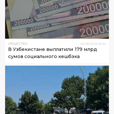
ОБЩЕСТВО
06
.
08
.
2026
16
:
24
В Узбекистане выплатили 179 млрд
сумов социального кешбэка