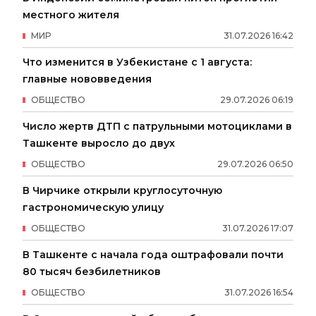
местного жителя
МИР
31
.
07
.
2026
16
:
42
Что изменится в Узбекистане с 1 августа:
главные нововведения
ОБЩЕСТВО
29
.
07
.
2026
06
:
19
Число жертв ДТП с патрульными мотоциклами в
Ташкенте выросло до двух
ОБЩЕСТВО
29
.
07
.
2026
06
:
50
В Чирчике открыли круглосуточную
гастрономическую улицу
ОБЩЕСТВО
31
.
07
.
2026
17
:
07
В Ташкенте с начала года оштрафовали почти
80 тысяч безбилетников
ОБЩЕСТВО
31
.
07
.
2026
16
:
54