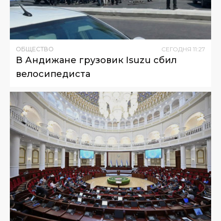
ОБЩЕСТВО
СЕГОДНЯ
11
:
27
В Андижане грузовик Isuzu сбил
велосипедиста