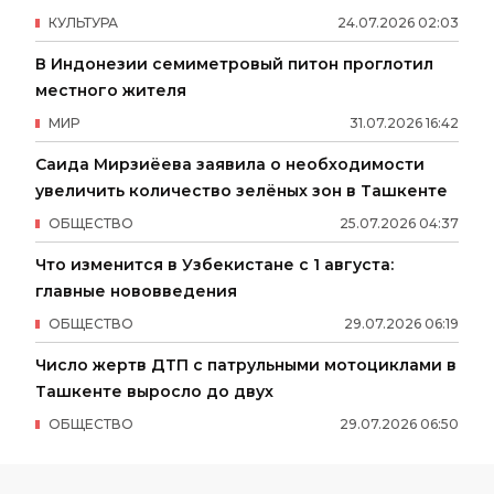
КУЛЬТУРА
24
.
07
.
2026
02
:
03
В Индонезии семиметровый питон проглотил
местного жителя
МИР
31
.
07
.
2026
16
:
42
Саида Мирзиёева заявила о необходимости
увеличить количество зелёных зон в Ташкенте
ОБЩЕСТВО
25
.
07
.
2026
04
:
37
Что изменится в Узбекистане с 1 августа:
главные нововведения
ОБЩЕСТВО
29
.
07
.
2026
06
:
19
Число жертв ДТП с патрульными мотоциклами в
Ташкенте выросло до двух
ОБЩЕСТВО
29
.
07
.
2026
06
:
50