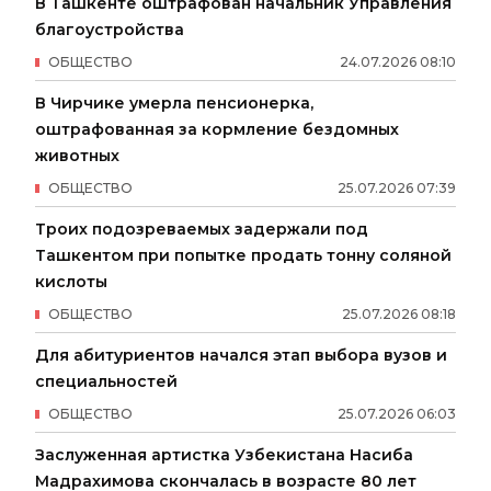
В Ташкенте оштрафован начальник Управления
благоустройства
ОБЩЕСТВО
24
.
07
.
2026
08
:
10
В Чирчике умерла пенсионерка,
оштрафованная за кормление бездомных
животных
ОБЩЕСТВО
25
.
07
.
2026
07
:
39
Троих подозреваемых задержали под
Ташкентом при попытке продать тонну соляной
кислоты
ОБЩЕСТВО
25
.
07
.
2026
08
:
18
Для абитуриентов начался этап выбора вузов и
специальностей
ОБЩЕСТВО
25
.
07
.
2026
06
:
03
Заслуженная артистка Узбекистана Насиба
Мадрахимова скончалась в возрасте 80 лет