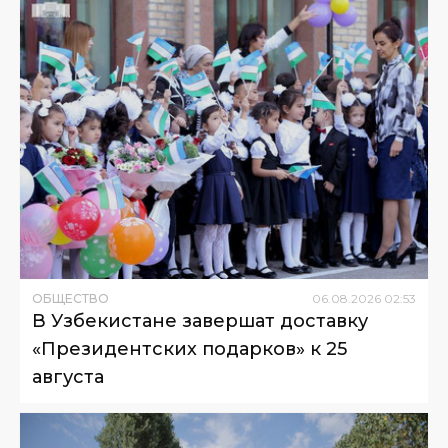
ОБЩЕСТВО
06
.
08
.
2026
02
:
53
В Узбекистане завершат доставку
«Президентских подарков» к 25
августа