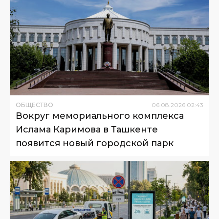
ОБЩЕСТВО
06
.
08
.
2026
02
:
43
Вокруг мемориального комплекса
Ислама Каримова в Ташкенте
появится новый городской парк