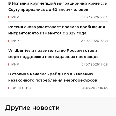
В Испании крупнейший миграционный кризис: в
Сеуту прорвались до 60 тысяч человек
МИР
31
.
07
.
2026
17
:
04
Россия снова ужесточает правила пребывания
мигрантов: что изменится с 2027 года
МИР
27
.
07
.
2026
07
:
21
Wildberries и правительство России готовят
меры поддержки пострадавших продавцов
МИР
31
.
07
.
2026
17
:
08
В столице начались рейды по выявлению
незаконного потребления энергоресурсов
ОБЩЕСТВО
31
.
07
.
2026
16
:
43
Другие новости