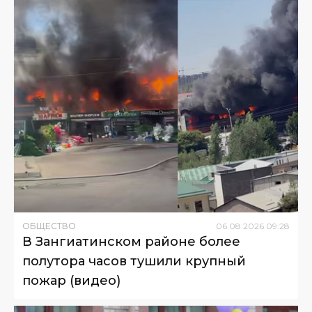
ОБЩЕСТВО
06
.
08
.
2026
09
:
28
В Зангиатинском районе более
полутора часов тушили крупный
пожар (видео)