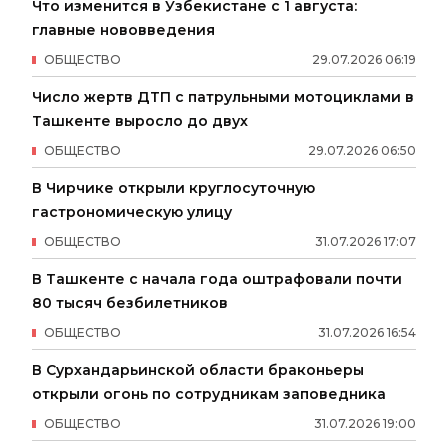
Что изменится в Узбекистане с 1 августа:
главные нововведения
ОБЩЕСТВО
29
.
07
.
2026
06
:
19
Число жертв ДТП с патрульными мотоциклами в
Ташкенте выросло до двух
ОБЩЕСТВО
29
.
07
.
2026
06
:
50
В Чирчике открыли круглосуточную
гастрономическую улицу
ОБЩЕСТВО
31
.
07
.
2026
17
:
07
В Ташкенте с начала года оштрафовали почти
80 тысяч безбилетников
ОБЩЕСТВО
31
.
07
.
2026
16
:
54
В Сурхандарьинской области браконьеры
открыли огонь по сотрудникам заповедника
ОБЩЕСТВО
31
.
07
.
2026
19
:
00