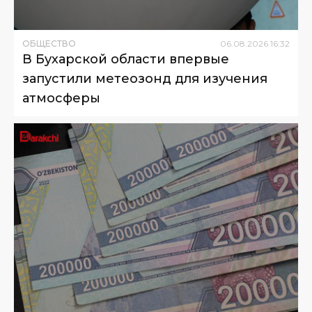
ОБЩЕСТВО
06
.
08
.
2026
16
:
32
В Бухарской области впервые
запустили метеозонд для изучения
атмосферы