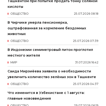
Ташкентом при попытке продать тонну соляной
кислоты
ОБЩЕСТВО
25
.
07
.
2026
08
:
18
В Чирчике умерла пенсионерка,
оштрафованная за кормление бездомных
животных
ОБЩЕСТВО
25
.
07
.
2026
07
:
39
В Индонезии семиметровый питон проглотил
местного жителя
МИР
31
.
07
.
2026
16
:
42
Саида Мирзиёева заявила о необходимости
увеличить количество зелёных зон в Ташкенте
ОБЩЕСТВО
25
.
07
.
2026
04
:
37
Что изменится в Узбекистане с 1 августа:
главные нововведения
ОБЩЕСТВО
29
.
07
.
2026
06
:
19