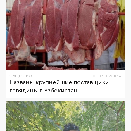
ОБЩЕСТВО
06
.
08
.
2026
16
:
57
Названы крупнейшие поставщики
говядины в Узбекистан