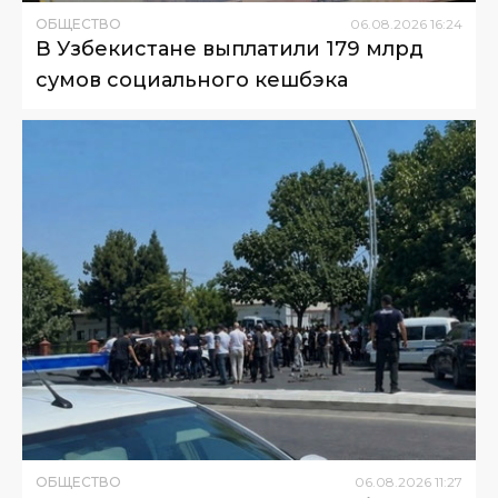
ОБЩЕСТВО
06
.
08
.
2026
16
:
24
В Узбекистане выплатили 179 млрд
сумов социального кешбэка
ОБЩЕСТВО
06
.
08
.
2026
11
:
27