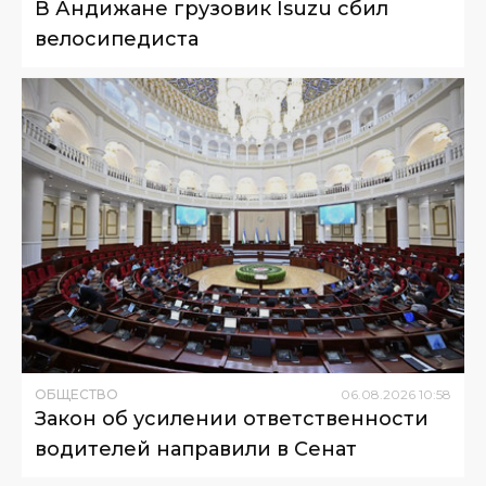
В Андижане грузовик Isuzu сбил
велосипедиста
ОБЩЕСТВО
06
.
08
.
2026
10
:
58
Закон об усилении ответственности
водителей направили в Сенат