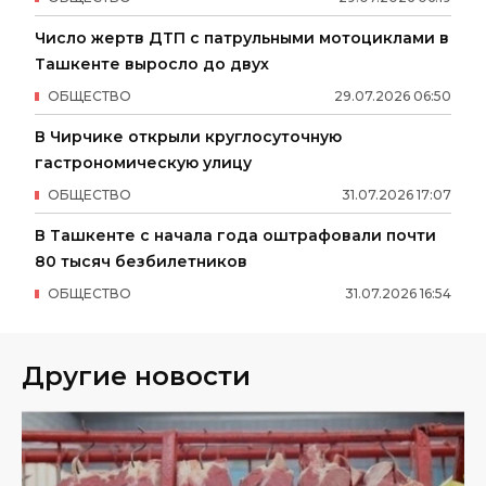
Число жертв ДТП с патрульными мотоциклами в
Ташкенте выросло до двух
ОБЩЕСТВО
29
.
07
.
2026
06
:
50
В Чирчике открыли круглосуточную
гастрономическую улицу
ОБЩЕСТВО
31
.
07
.
2026
17
:
07
В Ташкенте с начала года оштрафовали почти
80 тысяч безбилетников
ОБЩЕСТВО
31
.
07
.
2026
16
:
54
Другие новости