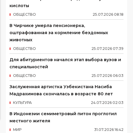
кислоты
ОБЩЕСТВО
25
.
07
.
2026
08
:
18
В Чирчике умерла пенсионерка,
оштрафованная за кормление бездомных
животных
ОБЩЕСТВО
25
.
07
.
2026
07
:
39
Для абитуриентов начался этап выбора вузов и
специальностей
ОБЩЕСТВО
25
.
07
.
2026
06
:
03
Заслуженная артистка Узбекистана Насиба
Мадрахимова скончалась в возрасте 80 лет
КУЛЬТУРА
24
.
07
.
2026
02
:
03
В Индонезии семиметровый питон проглотил
местного жителя
МИР
31
.
07
.
2026
16
:
42