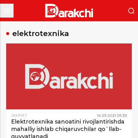
elektrotexnika
JAMIYAT
14
.
03
.
2021
09
:
33
Elektrotexnika sanoatini rivojlantirishda
mahalliy ishlab chiqaruvchilar qo`llab-
quvvatlanadi