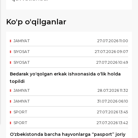
Ko'p o'qilganlar
JAMIYAT
27
.
07
.
2026
11
:
00
SIYOSAT
27
.
07
.
2026
09
:
07
SIYOSAT
27
.
07
.
2026
10
:
49
Bedarak yo‘qolgan erkak ishxonasida o‘lik holda
topildi
JAMIYAT
28
.
07
.
2026
11
:
32
JAMIYAT
31
.
07
.
2026
06
:
10
SPORT
27
.
07
.
2026
13
:
45
SPORT
27
.
07
.
2026
13
:
42
O‘zbekistonda barcha hayvonlarga “pasport” joriy