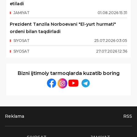
etiladi
JAMIYAT
01
.
08
.
2026
15
:
31
Prezident Tanzila Norboevani "El-yurt hurmati"
ordeni bilan taqdirladi
SIYOSAT
25
.
07
.
2026
03
:
05
SIYOSAT
27
.
07
.
2026
12
:
36
Bizni ijtimoiy tarmoqlarda kuzatib boring
Reklama
RSS