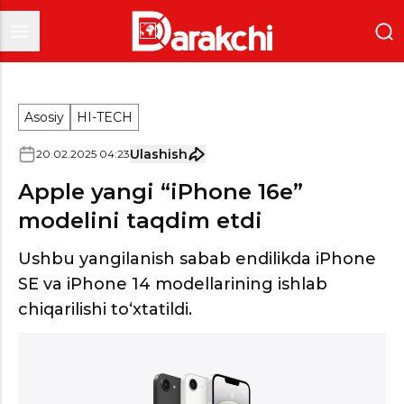
Asosiy
HI-TECH
Ulashish
20
.
02
.
2025
04
:
23
Apple yangi “iPhone 16e”
modelini taqdim etdi
Ushbu yangilanish sabab endilikda iPhone
SЕ va iPhone 14 modellarining ishlab
chiqarilishi to‘xtatildi.