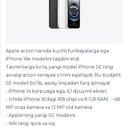
Apple arzon narxda kuchli funksiyalarga ega
iPhone 16e modelini taqdim etdi
Taxminlarga ko‘ra, yangi model iPhone SE'ning
avvalgi arzon versiyasi o‘rnini egallaydi. Bu budjetli
SE modeli bo‘lib, asosiy liniyadan farq qilmaydi
- iPhone 14 korpusiga ega, 6,1 dyuymli ekran;
- Ichida iPhone 16'dagi A18 chipi va 8 GB RAM;
-
48
MP orqa kamera va 12 MP old kamera;
- Apple'ning yangi 5G modemi;
- Ikki rang: qora va oq;