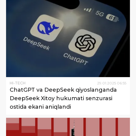
HI-TECH
29
.
01
.
2025
06
:
55
ChatGPT va DeepSeek qiyoslanganda
DeepSeek Xitoy hukumati senzurasi
ostida ekani aniqlandi