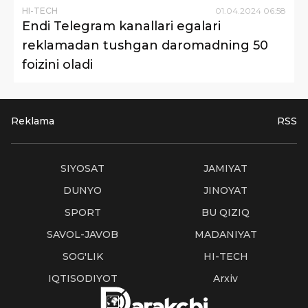
HI-TECH
01
.
04
.
2024
06
:
58
Endi Telegram kanallari egalari
reklamadan tushgan daromadning 50
foizini oladi
Reklama
RSS
SIYOSAT
JAMIYAT
DUNYO
JINOYAT
SPORT
BU QIZIQ
SAVOL-JAVOB
MADANIYAT
SOG'LIK
HI-TECH
IQTISODIYOT
Arxiv