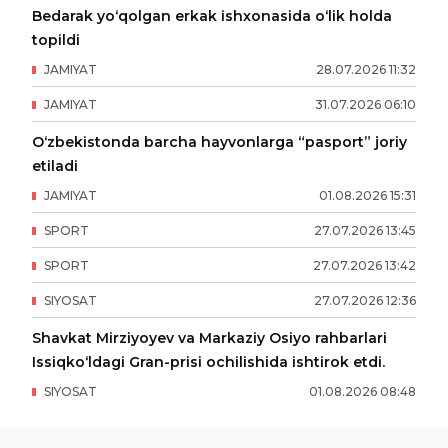
Bedarak yo‘qolgan erkak ishxonasida o‘lik holda
topildi
JAMIYAT
28
.
07
.
2026
11
:
32
JAMIYAT
31
.
07
.
2026
06
:
10
O‘zbekistonda barcha hayvonlarga “pasport” joriy
etiladi
JAMIYAT
01
.
08
.
2026
15
:
31
SPORT
27
.
07
.
2026
13
:
45
SPORT
27
.
07
.
2026
13
:
42
SIYOSAT
27
.
07
.
2026
12
:
36
Shavkat Mirziyoyev va Markaziy Osiyo rahbarlari
Issiqko‘ldagi Gran-prisi ochilishida ishtirok etdi.
SIYOSAT
01
.
08
.
2026
08
:
48