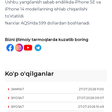
Ushbu yangilanish sabab endilikda iPhone SЕ va
iPhone 14 modellarining ishlab chiqarilishi
to‘xtatildi.
Narxlar AQSHda 599 dollardan boshlanadi.
Bizni ijtimoiy tarmoqlarda kuzatib boring
Ko'p o'qilganlar
JAMIYAT
27
.
07
.
2026
11
:
00
SIYOSAT
27
.
07
.
2026
09
:
07
SIYOSAT
27
.
07
.
2026
10
:
49