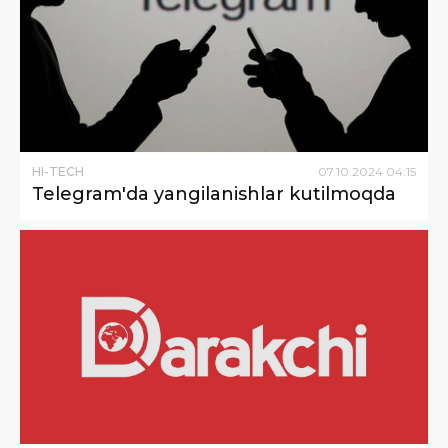
HI-TECH
07
.
10
.
2024
04
:
15
Telegram'da yangilanishlar kutilmoqda