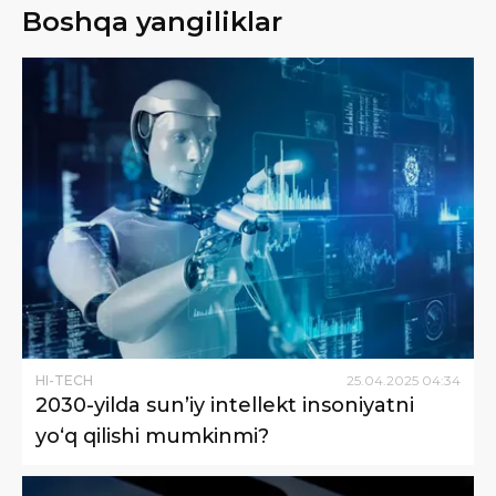
Boshqa yangiliklar
HI-TECH
25
.
04
.
2025
04
:
34
2030-yilda sun’iy intellekt insoniyatni
yo‘q qilishi mumkinmi?