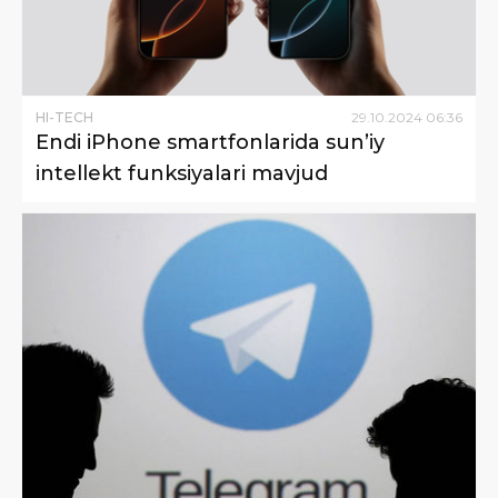
HI-TECH
29
.
10
.
2024
06
:
36
Endi iPhone smartfonlarida sun’iy
intellekt funksiyalari mavjud