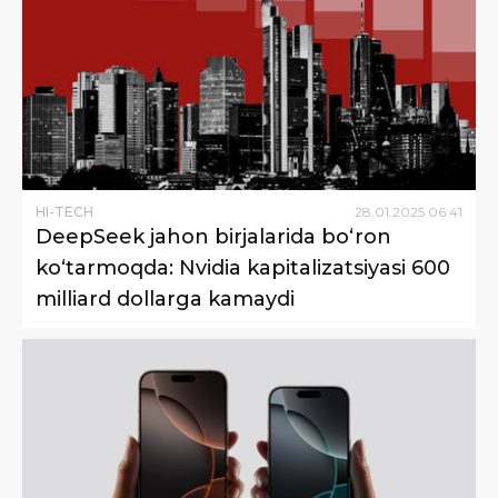
HI-TECH
28
.
01
.
2025
06
:
41
DeepSeek jahon birjalarida bo‘ron
ko‘tarmoqda: Nvidia kapitalizatsiyasi 600
milliard dollarga kamaydi