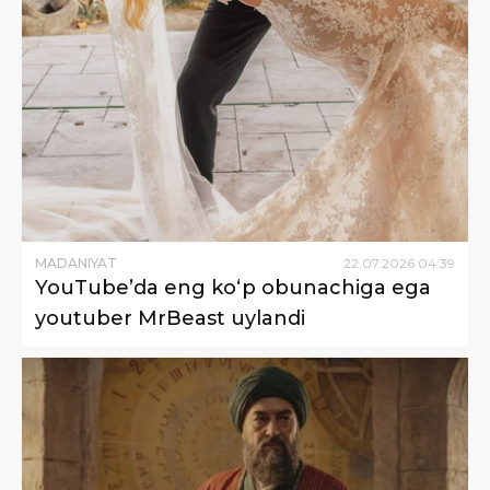
MADANIYAT
22
.
07
.
2026
04
:
39
YouTube’da eng ko‘p obunachiga ega
youtuber MrBeast uylandi