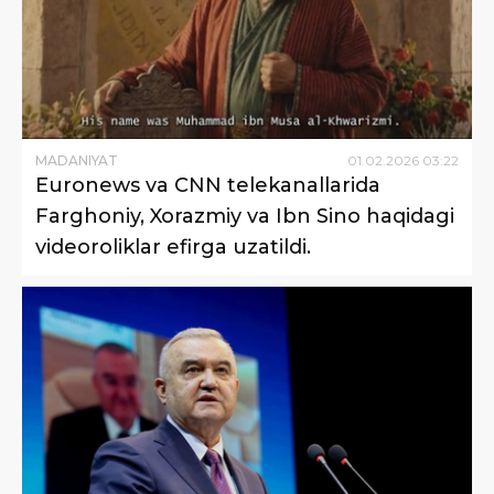
MADANIYAT
01
.
02
.
2026
03
:
22
Euronews va CNN telekanallarida
Farghoniy, Xorazmiy va Ibn Sino haqidagi
videoroliklar efirga uzatildi.