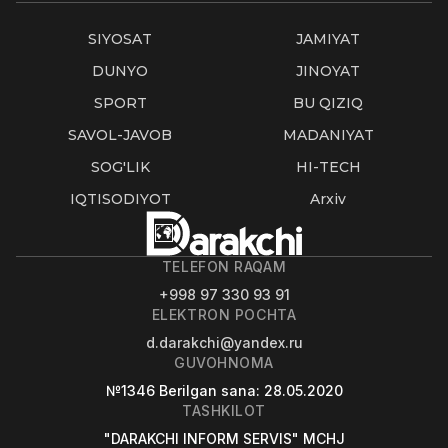
SIYOSAT
JAMIYAT
DUNYO
JINOYAT
SPORT
BU QIZIQ
SAVOL-JAVOB
MADANIYAT
SOG'LIK
HI-TECH
IQTISODIYOT
Arxiv
TELEFON RAQAM
+998 97 330 93 91
ELEKTRON POCHTA
d.darakchi@yandex.ru
GUVOHNOMA
№1346
Berilgan sana
: 28.05.2020
TASHKILOT
"DARAKCHI INFORM SERVIS" MCHJ