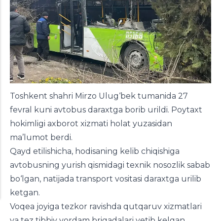
Toshkent shahri Mirzo Ulug‘bek tumanida 27
fevral kuni avtobus daraxtga borib urildi. Poytaxt
hokimligi axborot xizmati holat yuzasidan
ma’lumot berdi
.
Qayd etilishicha, hodisaning kelib chiqishiga
avtobusning yurish qismidagi texnik nosozlik sabab
bo‘lgan, natijada transport vositasi daraxtga urilib
ketgan.
Voqea joyiga tezkor ravishda qutqaruv xizmatlari
va tez tibbiy yordam brigadalari yetib kelgan.