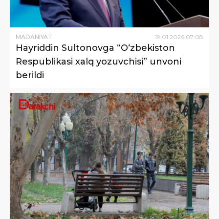
MADANIYAT
19
.
01
.
2026
07
:
08
Hayriddin Sultonovga “O‘zbekiston
Respublikasi xalq yozuvchisi” unvoni
berildi