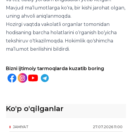
Mavjud ma’lumotlarga ko‘ra, bir kishi jarohat olgan,
uning ahvoli aniqlanmoqda.
Hozirgi vaqtda vakolatli organlar tomonidan
hodisaning barcha holatlarini o‘rganish bo‘yicha
tekshiruv o‘tkazilmoqda. Hokimlik qo‘shimcha
ma’lumot berilishini bildirdi.
Bizni ijtimoiy tarmoqlarda kuzatib boring
Ko'p o'qilganlar
JAMIYAT
27
.
07
.
2026
11
:
00