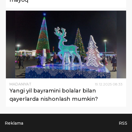
mayoq”
MADANIYAT
19
.
12
.
2025
08
:
33
Yangi yil bayramini bolalar bilan
qayerlarda nishonlash mumkin?
Reklama
RSS