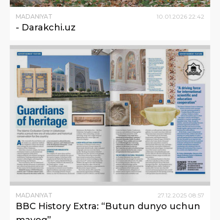
MADANIYAT
10
.
01
.
2026
22
:
42
- Darakchi.uz
MADANIYAT
27
.
12
.
2025
08
:
57
BBC History Extra: “Butun dunyo uchun