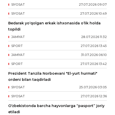
SIYOSAT
27
.
07
.
2026
09
:
07
SIYOSAT
27
.
07
.
2026
10
:
49
Bedarak yo‘qolgan erkak ishxonasida o‘lik holda
topildi
JAMIYAT
28
.
07
.
2026
11
:
32
SPORT
27
.
07
.
2026
13
:
45
JAMIYAT
31
.
07
.
2026
06
:
10
SPORT
27
.
07
.
2026
13
:
42
Prezident Tanzila Norboevani "El-yurt hurmati"
ordeni bilan taqdirladi
SIYOSAT
25
.
07
.
2026
03
:
05
SIYOSAT
27
.
07
.
2026
12
:
36
O‘zbekistonda barcha hayvonlarga “pasport” joriy
etiladi