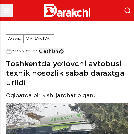
Asosiy
MADANIYAT
Ulashish
27
.
02
.
2025
12
:
51
Toshkentda yo‘lovchi avtobusi
texnik nosozlik sabab daraxtga
urildi
Oqibatda bir kishi jarohat olgan.