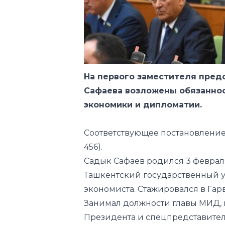
На первого заместителя пре
Сафаева возложены обязаннос
экономики и дипломатии.
Соответствующее постановление
456).
Садык Сафаев родился 3 февраля 
Ташкентский государственный у
экономиста. Стажировался в Гарва
Занимал должности главы МИД, 
Президента и спецпредставителе
уже занимал должность ректора
Садык Сафаев — член Сената Ол
момента начала его функциониро