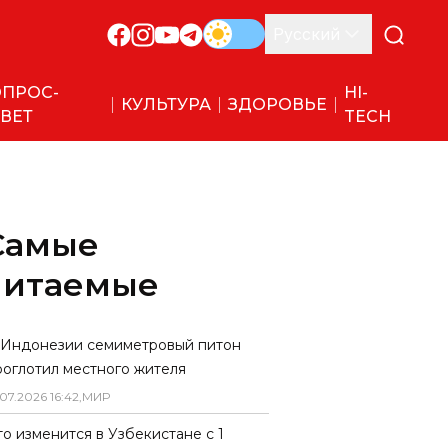
Русский
ПРОС-
HI-
КУЛЬТУРА
ЗДОРОВЬЕ
ВЕТ
TECH
Самые
читаемые
 Индонезии семиметровый питон
роглотил местного жителя
07
.
2026
16
:
42
,
МИР
то изменится в Узбекистане с 1