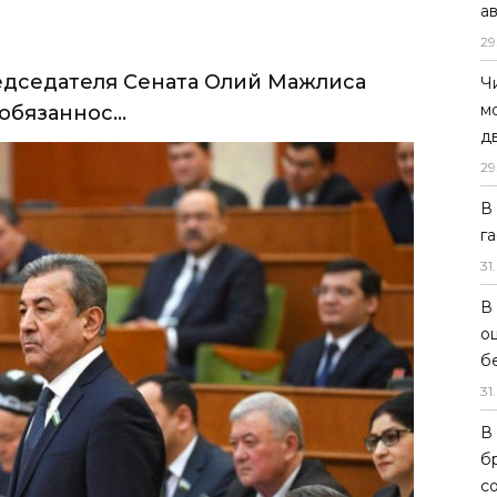
а
бязаннос...
29
Ч
м
д
29
В
г
31
.
В
о
б
31
.
В
б
с