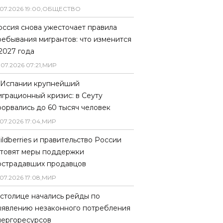
07
.
2026
19
:
00
,
ОБЩЕСТВО
оссия снова ужесточает правила
ребывания мигрантов: что изменится
 2027 года
.
07
.
2026
07
:
21
,
МИР
 Испании крупнейший
играционный кризис: в Сеуту
рорвались до 60 тысяч человек
07
.
2026
17
:
04
,
МИР
ildberries и правительство России
отовят меры поддержки
острадавших продавцов
07
.
2026
17
:
08
,
МИР
 столице начались рейды по
ыявлению незаконного потребления
нергоресурсов