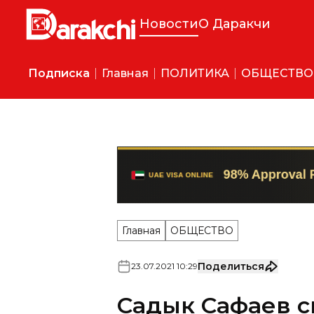
Новости
О Даракчи
Подписка
Главная
ПОЛИТИКА
ОБЩЕСТВО
Главная
ОБЩЕСТВО
Поделиться
23
.
07
.
2021
10
:
29
Садык Сафаев с
ректором УМЭД
На первого заместителя пр