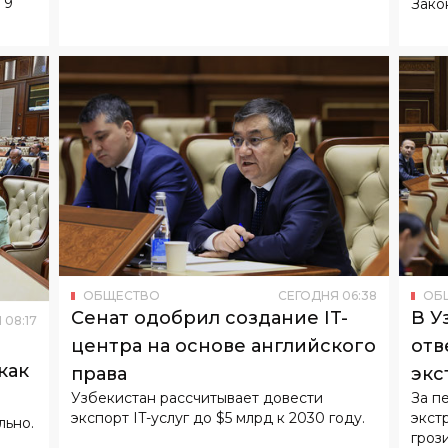
ОБЩЕСТВО
СЕГОДНЯ
06
:
38
ОБ
Сенат одобрил создание IT-
В У
Я
08
:
17
центра на основе английского
отв
как
права
экс
Узбекистан рассчитывает довести
За п
экспорт IT-услуг до $5 млрд к 2030 году.
экст
льно.
гроз
угол