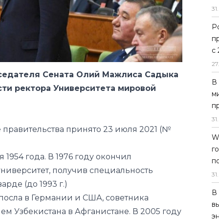
31
.
Р
дседателя Сената Олий Мажлиса Садыка
п
ти ректора Университета мировой
с
27
В
 правительства
принято
23 июля 2021 (№
м
п
1954 года. В 1976 году окончил
31
.
ниверситет, получив специальность
W
рде (до 1993 г.)
г
посла в Германии и США, советника
п
м Узбекистана в Афганистане. В 2005 году
31
.
 УМЭД.
В
ий Мажлиса Республики Узбекистан с
в
вания в 2005 году. На все свои четыре
э