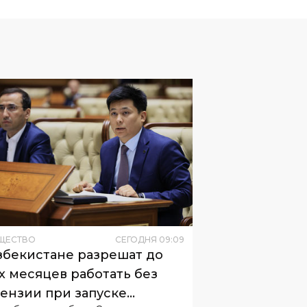
ЩЕСТВО
СЕГОДНЯ
09
:
09
збекистане разрешат до
х месяцев работать без
ензии при запуске
н об этом одобрил Сенат.
неса