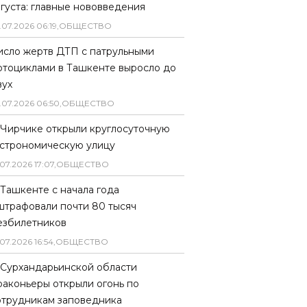
вгуста: главные нововведения
.
07
.
2026
06
:
19
,
ОБЩЕСТВО
исло жертв ДТП с патрульными
отоциклами в Ташкенте выросло до
вух
.
07
.
2026
06
:
50
,
ОБЩЕСТВО
 Чирчике открыли круглосуточную
астрономическую улицу
07
.
2026
17
:
07
,
ОБЩЕСТВО
 Ташкенте с начала года
штрафовали почти 80 тысяч
езбилетников
07
.
2026
16
:
54
,
ОБЩЕСТВО
 Сурхандарьинской области
раконьеры открыли огонь по
отрудникам заповедника