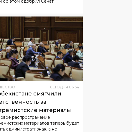
ЩЕСТВО
СЕГОДНЯ
06
:
34
збекистане смягчили
етственность за
тремистские материалы
ервое распространение
ремистских материалов теперь будет
ить административная, а не
овная ответственность.