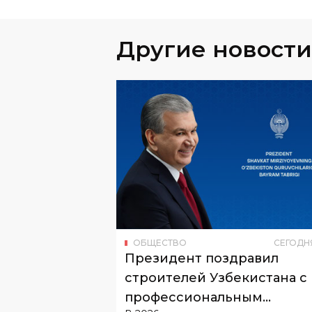
ОБЩЕСТВО
СЕГОДН
Президент поздравил
строителей Узбекистана с
профессиональным
В 2026 году праздник приходится на
праздником
августа.