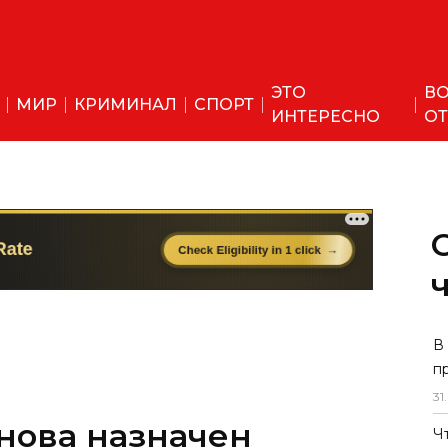
ЭТО
ВО
МИР
КРИМИНАЛ
СПОРТ
ИНТЕРЕСНО
ОТ
нова назначен
В
п
31
.
Ч
едседателя Сената Олий Мажлиса