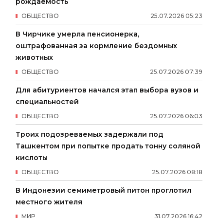
рождаемость
ОБЩЕСТВО
25
.
07
.
2026
05
:
23
В Чирчике умерла пенсионерка,
оштрафованная за кормление бездомных
животных
ОБЩЕСТВО
25
.
07
.
2026
07
:
39
Для абитуриентов начался этап выбора вузов и
специальностей
ОБЩЕСТВО
25
.
07
.
2026
06
:
03
Троих подозреваемых задержали под
Ташкентом при попытке продать тонну соляной
кислоты
ОБЩЕСТВО
25
.
07
.
2026
08
:
18
В Индонезии семиметровый питон проглотил
местного жителя
МИР
31
.
07
.
2026
16
:
42