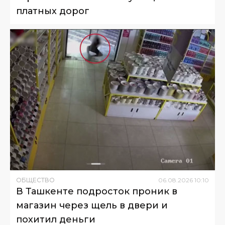
платных дорог
ОБЩЕСТВО
06
.
08
.
2026
10
:
10
В Ташкенте подросток проник в
магазин через щель в двери и
похитил деньги