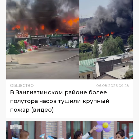
ОБЩЕСТВО
06
.
08
.
2026
09
:
28
В Зангиатинском районе более
полутора часов тушили крупный
пожар (видео)