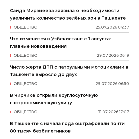
Саида Мирзиёева заявила о необходимости
увеличить количество зелёных зон в Ташкенте
ОБЩЕСТВО
25
.
07
.
2026
04
:
37
Что изменится в Узбекистане с 1 августа:
главные нововведения
ОБЩЕСТВО
29
.
07
.
2026
06
:
19
Число жертв ДТП с патрульными мотоциклами в
Ташкенте выросло до двух
ОБЩЕСТВО
29
.
07
.
2026
06
:
50
В Чирчике открыли круглосуточную
гастрономическую улицу
ОБЩЕСТВО
31
.
07
.
2026
17
:
07
В Ташкенте с начала года оштрафовали почти
80 тысяч безбилетников