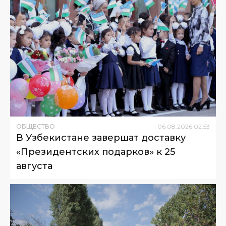
ОБЩЕСТВО
06
.
08
.
2026
02
:
53
В Узбекистане завершат доставку
«Президентских подарков» к 25
августа