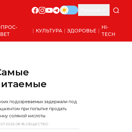
Русский
ПРОС-
HI-
КУЛЬТУРА
ЗДОРОВЬЕ
ВЕТ
TECH
Самые
читаемые
роих подозреваемых задержали под
ашкентом при попытке продать
онну соляной кислоты
.
07
.
2026
08
:
18
,
ОБЩЕСТВО