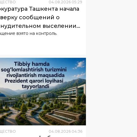
нудительном выселении
щение взято на контроль.
телей
ЩЕСТВО
04
.
08
.
2026
04
:
36
амаркандской области
нируют создать курортный
од