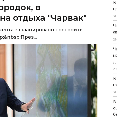
В
кента запланировано построить
п
;&nbsp;През...
31
.
Ч
а
29
Ч
м
д
29
В
г
31
.
В
о
б