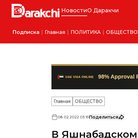
Новости
О Даракчи
Подписка
Главная
ПОЛИТИКА
ОБЩЕСТВО
Главная
ОБЩЕСТВО
Поделиться
08
.
02
.
2022
03
:
19
В Яшнабадском
Олимпийский го
Бостанлыке - зо