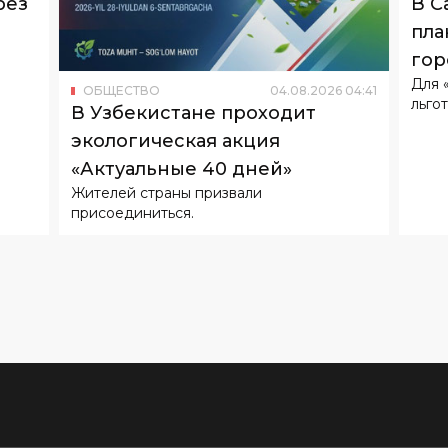
Для 
ОБЩЕСТВО
04
.
08
.
2026
04
:
41
льгот
В Узбекистане проходит
экологическая акция
«Актуальные 40 дней»
Жителей страны призвали
присоединиться.