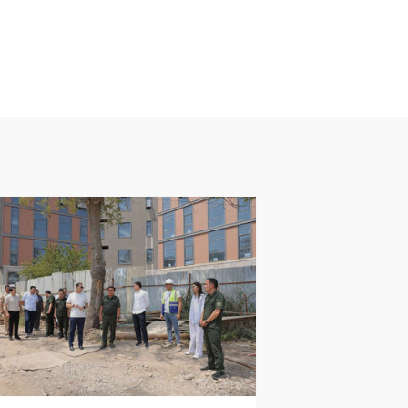
ЩЕСТВО
04
.
08
.
2026
05
:
29
куратура Ташкента начала
верку сообщений о