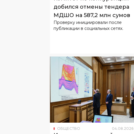
публикации в социальных сетях.
ОБЩЕСТВО
04
.
08
.
2026
Из-за роста авиарейсов че
Узбекистан спрос на
авиакеросин вырос на 27%