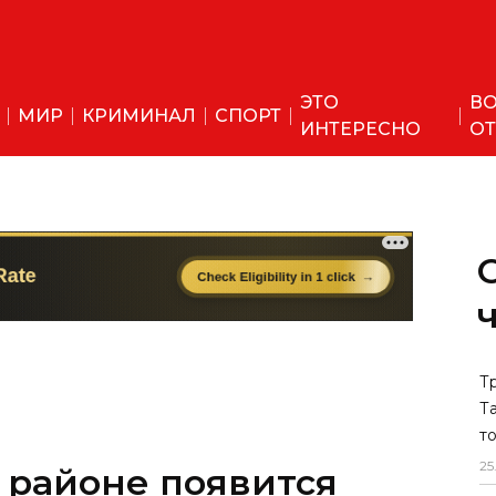
ЭТО
ВО
МИР
КРИМИНАЛ
СПОРТ
ИНТЕРЕСНО
ОТ
 районе появится
Т
Т
родок, в
т
25
на отдыха "Чарвак"