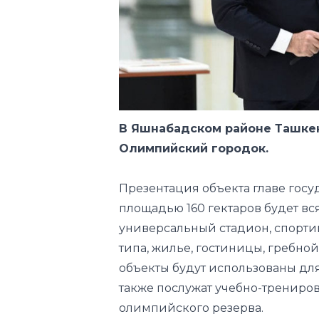
В Яшнабадском районе Ташкен
Олимпийский городок.
Презентация объекта главе госу
площадью 160 гектаров будет вс
универсальный стадион, спорти
типа, жилье, гостиницы, гребно
объекты будут использованы дл
также послужат учебно-трениро
олимпийского резерва.
В стране создаются широкие усло
организуется туристическо-рекр
районе Ташкентской области. П