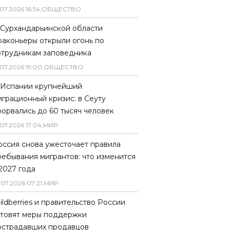
07
.
2026
16
:
54
,
ОБЩЕСТВО
 Сурхандарьинской области
раконьеры открыли огонь по
отрудникам заповедника
07
.
2026
19
:
00
,
ОБЩЕСТВО
 Испании крупнейший
играционный кризис: в Сеуту
рорвались до 60 тысяч человек
07
.
2026
17
:
04
,
МИР
оссия снова ужесточает правила
ребывания мигрантов: что изменится
 2027 года
.
07
.
2026
07
:
21
,
МИР
ildberries и правительство России
отовят меры поддержки
острадавших продавцов