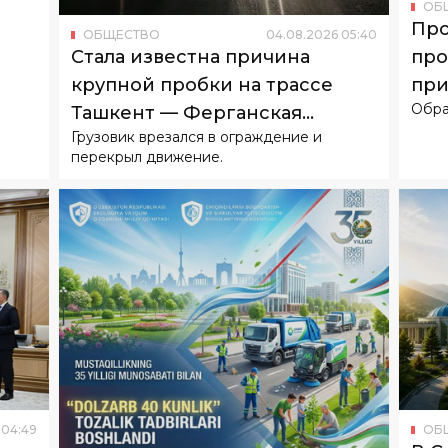
при
крупной пробки на трассе
Обра
жи
Ташкент — Ферганская
Грузовик врезался в ограждение и
долина
перекрыл движение.
04
:
49
ОБ
рез
В С
пла
гор