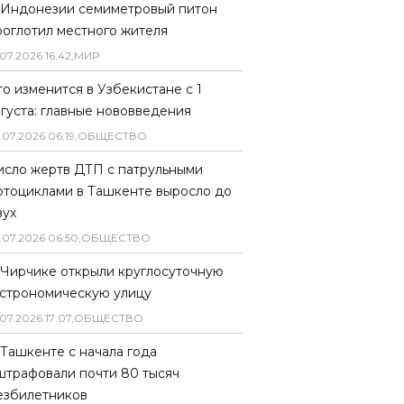
 Индонезии семиметровый питон
роглотил местного жителя
07
.
2026
16
:
42
,
МИР
то изменится в Узбекистане с 1
вгуста: главные нововведения
.
07
.
2026
06
:
19
,
ОБЩЕСТВО
исло жертв ДТП с патрульными
отоциклами в Ташкенте выросло до
вух
.
07
.
2026
06
:
50
,
ОБЩЕСТВО
 Чирчике открыли круглосуточную
астрономическую улицу
07
.
2026
17
:
07
,
ОБЩЕСТВО
 Ташкенте с начала года
штрафовали почти 80 тысяч
езбилетников