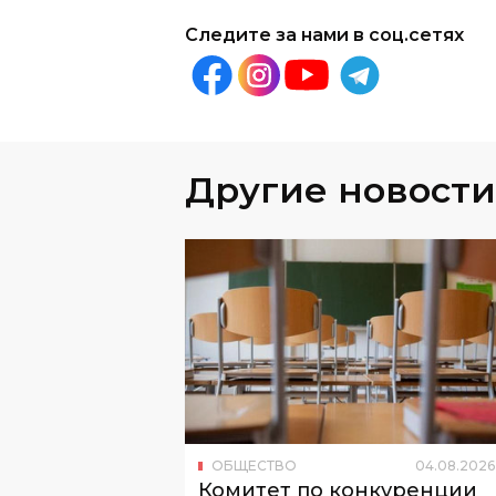
Другие новости
ОБЩЕСТВО
04
.
08
.
2026
Комитет по конкуренции
добился отмены тендера
МДШО на 587,2 млн сумов
Проверку инициировали после