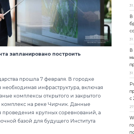
31
.
В
б
та запланировано построить
с
31
.
В
дарства прошла 7 февраля. В городке
м
я необходимая инфраструктура, включая
п
вные комплексы открытого и закрытого
31
.
й комплекс на реке Чирчик. Данные
Р
я проведения крупных соревнований, а
п
вочной базой для будущего Института
с
27
вия для развития туризма. В частности,
W
еационная зона “Чарвак” в Бостанлыкском
г
резиденту представлена информация о
п