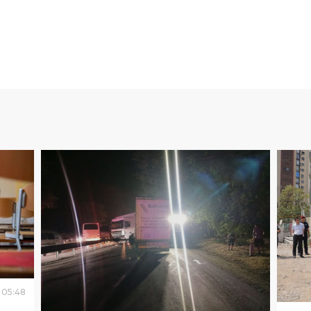
05
:
48
ОБ
Про
ОБЩЕСТВО
04
.
08
.
2026
05
:
40
про
Стала известна причина