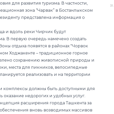
31
.
ща и вдоль реки Чирчик будут
ма. В первую очередь намечено создать
Зоны отдыха появятся в районах "Чорвок
жном Ходжакенте – традиционное горное
уделено сохранению живописной природы и
рки, места для пикников, велосипедные
ланируется реализовать и на территории
 эти комплексы должны быть доступными для
ь оказание недорогих и удобных услуг.
онцепция расширения города Ташкента за
 обеспечения вновь возводимых массивов
ым сообщением.