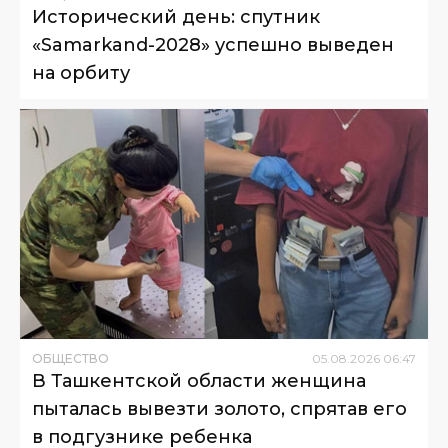
Исторический день: спутник
«Samarkand-2028» успешно выведен
на орбиту
ОБЩЕСТВО
05
.
08
.
2026
06
:
47
В Ташкентской области женщина
пыталась вывезти золото, спрятав его
в подгузнике ребенка