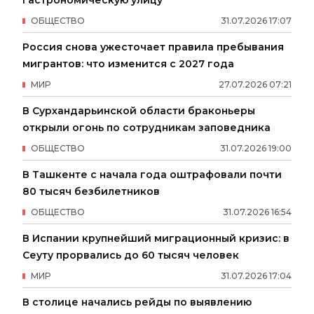
ОБЩЕСТВО
31
.
07
.
2026
17
:
07
Россия снова ужесточает правила пребывания
мигрантов: что изменится с 2027 года
МИР
27
.
07
.
2026
07
:
21
В Сурхандарьинской области браконьеры
открыли огонь по сотрудникам заповедника
ОБЩЕСТВО
31
.
07
.
2026
19
:
00
В Ташкенте с начала года оштрафовали почти
80 тысяч безбилетников
ОБЩЕСТВО
31
.
07
.
2026
16
:
54
В Испании крупнейший миграционный кризис: в
Сеуту прорвались до 60 тысяч человек
МИР
31
.
07
.
2026
17
:
04
В столице начались рейды по выявлению