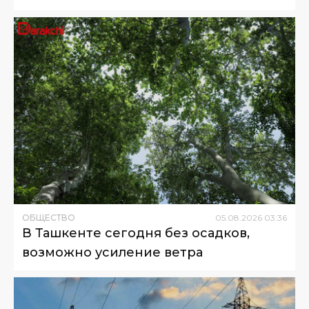
ОБЩЕСТВО
05
.
08
.
2026
03
:
36
В Ташкенте сегодня без осадков,
возможно усиление ветра