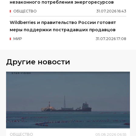
незаконного потребления энергоресурсов
ОБЩЕСТВО
31
.
07
.
2026
16
:
43
Wildberries и правительство России готовят
меры поддержки пострадавших продавцов
МИР
31
.
07
.
2026
17
:
08
Другие новости
ОБЩЕСТВО
05
.
08
.
2026
06
:
55