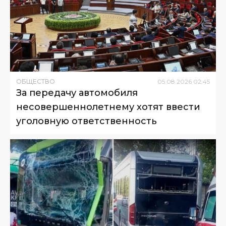
ОБЩЕСТВО
05
.
08
.
2026
02
:
45
За передачу автомобиля
несовершеннолетнему хотят ввести
уголовную ответственность