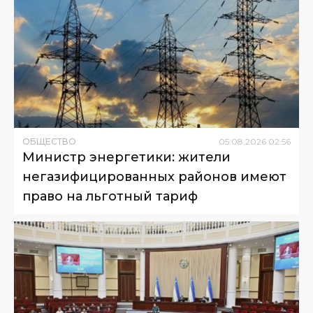
ОБЩЕСТВО
05
.
08
.
2026
02
:
56
Министр энергетики: жители
негазифицированных районов имеют
право на льготный тариф