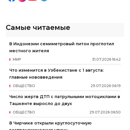
Самые читаемые
В Индонезии семиметровый питон проглотил
местного жителя
МИР
31
.
07
.
2026
16
:
42
Что изменится в Узбекистане с 1 августа:
главные нововведения
ОБЩЕСТВО
29
.
07
.
2026
06
:
19
Число жертв ДТП с патрульными мотоциклами в
Ташкенте выросло до двух
ОБЩЕСТВО
29
.
07
.
2026
06
:
50
В Чирчике открыли круглосуточную
гастрономическую улицу