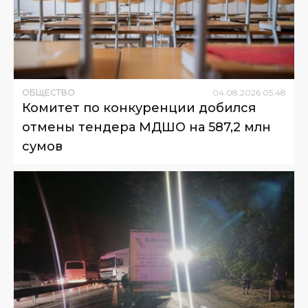
ОБЩЕСТВО
04
.
08
.
2026
05
:
48
Комитет по конкуренции добился
отмены тендера МДШО на 587,2 млн
сумов