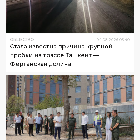
ОБЩЕСТВО
04
.
08
.
2026
05
:
40
Стала известна причина крупной
пробки на трассе Ташкент —
Ферганская долина