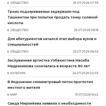
ОБЩЕСТВО
25
.
07
.
2026
07
:
39
Троих подозреваемых задержали под
Ташкентом при попытке продать тонну соляной
кислоты
ОБЩЕСТВО
25
.
07
.
2026
08
:
18
Для абитуриентов начался этап выбора вузов и
специальностей
ОБЩЕСТВО
25
.
07
.
2026
06
:
03
Заслуженная артистка Узбекистана Насиба
Мадрахимова скончалась в возрасте 80 лет
КУЛЬТУРА
24
.
07
.
2026
02
:
03
В Индонезии семиметровый питон проглотил
местного жителя
МИР
31
.
07
.
2026
16
:
42
Саида Мирзиёева заявила о необходимости