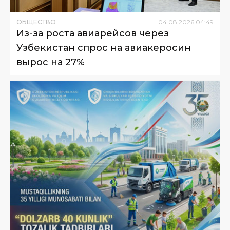
ОБЩЕСТВО
04
.
08
.
2026
04
:
49
Из-за роста авиарейсов через
Узбекистан спрос на авиакеросин
вырос на 27%