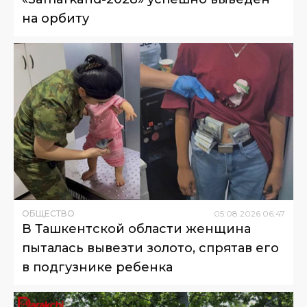
на орбиту
ОБЩЕСТВО
05
.
08
.
2026
06
:
47
В Ташкентской области женщина
пыталась вывезти золото, спрятав его
в подгузнике ребенка