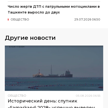
Число жертв ДТП с патрульными мотоциклами в
Ташкенте выросло до двух
ОБЩЕСТВО
29
.
07
.
2026
06
:
50
Другие новости
ОБЩЕСТВО
05
.
08
.
2026
06
:
55
Исторический день: спутник
«Samarkand-2028» успешно выведен