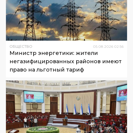
ОБЩЕСТВО
05
.
08
.
2026
02
:
56
Министр энергетики: жители
негазифицированных районов имеют
право на льготный тариф