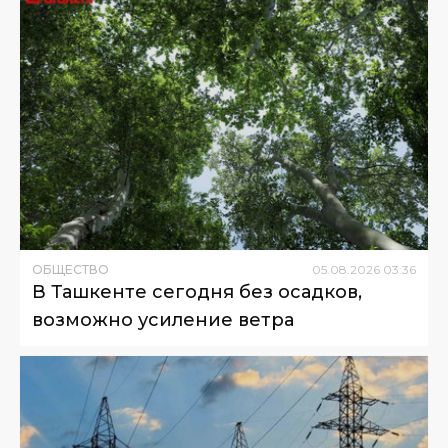
ОБЩЕСТВО
05
.
08
.
2026
03
:
36
В Ташкенте сегодня без осадков,
возможно усиление ветра