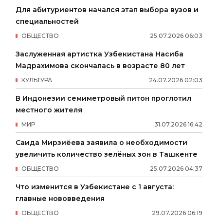
Для абитуриентов начался этап выбора вузов и
специальностей
ОБЩЕСТВО
25
.
07
.
2026
06
:
03
Заслуженная артистка Узбекистана Насиба
Мадрахимова скончалась в возрасте 80 лет
КУЛЬТУРА
24
.
07
.
2026
02
:
03
В Индонезии семиметровый питон проглотил
местного жителя
МИР
31
.
07
.
2026
16
:
42
Саида Мирзиёева заявила о необходимости
увеличить количество зелёных зон в Ташкенте
ОБЩЕСТВО
25
.
07
.
2026
04
:
37
Что изменится в Узбекистане с 1 августа:
главные нововведения
ОБЩЕСТВО
29
.
07
.
2026
06
:
19