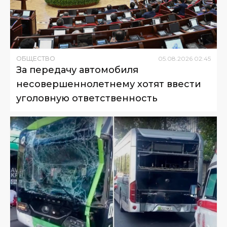
ОБЩЕСТВО
05
.
08
.
2026
02
:
45
За передачу автомобиля
несовершеннолетнему хотят ввести
уголовную ответственность