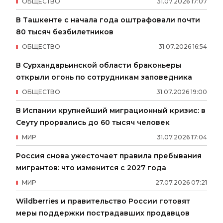
ОБЩЕСТВО
31
.
07
.
2026
17
:
07
В Ташкенте с начала года оштрафовали почти
80 тысяч безбилетников
ОБЩЕСТВО
31
.
07
.
2026
16
:
54
В Сурхандарьинской области браконьеры
открыли огонь по сотрудникам заповедника
ОБЩЕСТВО
31
.
07
.
2026
19
:
00
В Испании крупнейший миграционный кризис: в
Сеуту прорвались до 60 тысяч человек
МИР
31
.
07
.
2026
17
:
04
Россия снова ужесточает правила пребывания
мигрантов: что изменится с 2027 года
МИР
27
.
07
.
2026
07
:
21
Wildberries и правительство России готовят
меры поддержки пострадавших продавцов