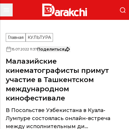
Главная
КУЛЬТУРА
Поделиться
15
.
07
.
2022
11
:
37
Малазийские
кинематографисты примут
участие в Ташкентском
международном
кинофестивале
В Посольстве Узбекистана в Куала-
Лумпуре состоялась онлайн-встреча
между исполнительным ди...