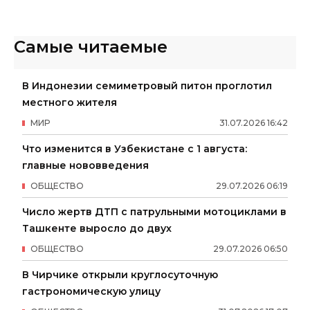
Самые читаемые
В Индонезии семиметровый питон проглотил
местного жителя
МИР
31
.
07
.
2026
16
:
42
Что изменится в Узбекистане с 1 августа:
главные нововведения
ОБЩЕСТВО
29
.
07
.
2026
06
:
19
Число жертв ДТП с патрульными мотоциклами в
Ташкенте выросло до двух
ОБЩЕСТВО
29
.
07
.
2026
06
:
50
В Чирчике открыли круглосуточную
гастрономическую улицу