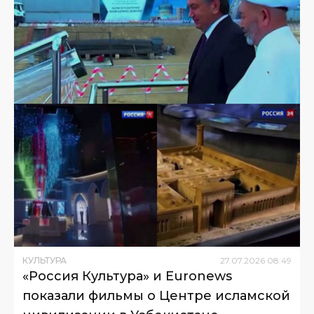
КУЛЬТУРА
27
.
07
.
2026
08
:
49
«Россия Культура» и Euronews
показали фильмы о Центре исламской