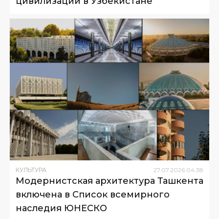
цивилизации в Узбекистане
КУЛЬТУРА
27
.
07
.
2026
04
:
38
Модернистская архитектура Ташкента
включена в Список всемирного
наследия ЮНЕСКО