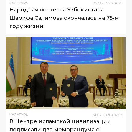
КУЛЬТУРА
05
.
08
.
2026
06
:
41
Народная поэтесса Узбекистана
Шарифа Салимова скончалась на 75-м
году жизни
КУЛЬТУРА
31
.
07
.
2026
04
:
03
В Центре исламской цивилизации
подписали два меморандума о