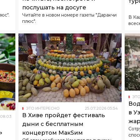
тур
послушать на досуге
юс".
Читайте в новом номере газеты "Даракчи
В Ка
плюс".
всес
ЭТО
Вод
ЭТО ИНТЕРЕСНО
25
.
07
.
2026
05
:
54
в У
В Хиве пройдет фестиваль
08
:
03
жар
дыни с бесплатным
Сотр
ь
концертом МакSим
спос