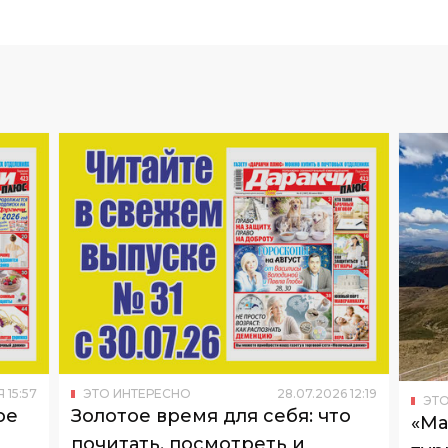
Я
15
:
57
ЭТО ИНТЕРЕСНО
28
.
07
.
2026
12
:
19
ЭТО
ое
Золотое время для себя: что
«Ма
почитать, посмотреть и