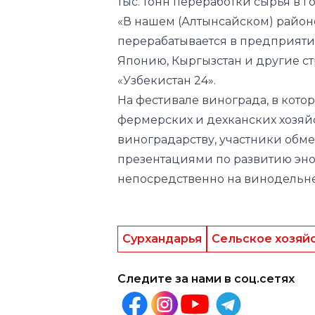
тыс. тонн переработки сырья в го
«В нашем (Алтынсайском) районе
перерабатывается в предприятия
Японию, Кыргызстан и другие с
«Узбекистан 24».
На фестивале винограда, в кот
фермерских и дехканских хозяй
виноградарству, участники обм
презентациями по развитию энот
непосредственно на винодельне
Сурхандарья
Сельское хозяй
Следите за нами в соц.сетях