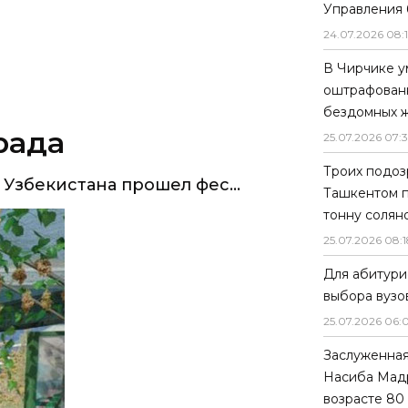
Управления 
24
.
07
.
2026
08
:
В Чирчике у
оштрафованн
бездомных 
рада
25
.
07
.
2026
07
:
3
Троих подоз
Узбекистана прошел фес...
Ташкентом п
тонну солян
25
.
07
.
2026
08
:
1
Для абитури
выбора вузо
25
.
07
.
2026
06
:
Заслуженная
Насиба Мадр
возрасте 80