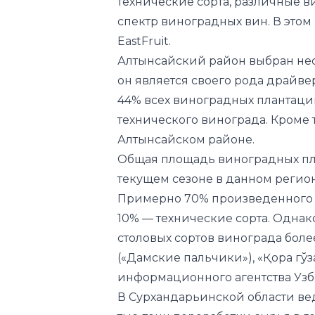
технические сорта, различные в
спектр виноградных вин. В это
EastFruit
.
Алтынсайский район выбран нес
он является своего рода драйве
44% всех виноградных плантаци
технического винограда. Кроме 
Алтынсайском районе.
Общая площадь виноградных план
текущем сезоне в данном регион
Примерно 70% произведенного в
10% — технические сорта. Одна
столовых сортов винограда более
(«Дамские пальчики»), «Қора гўз
информационного агентства Узб
В Сурхандарьинской области ве