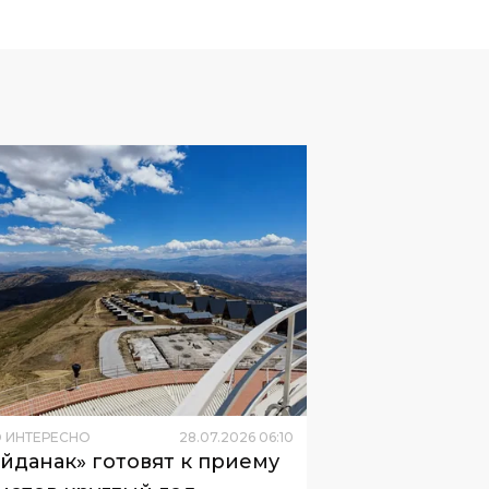
 ИНТЕРЕСНО
28
.
07
.
2026
06
:
10
йданак» готовят к приему