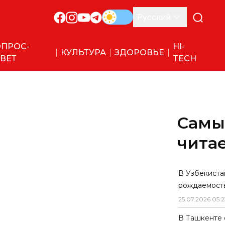
Русский
ПРОС-
HI-
КУЛЬТУРА
ЗДОРОВЬЕ
ВЕТ
TECH
Самы
чита
В Узбекиста
рождаемост
25
.
07
.
2026
05
:
2
В Ташкенте 