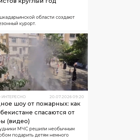
истов круглый год
шкадарьинской области создают
езонный курорт.
 ИНТЕРЕСНО
20
.
07
.
2026
09
:
20
ное шоу от пожарных: как
збекистане спасаются от
ы (видео)
удники МЧС решили необычным
обом подарить детям немного