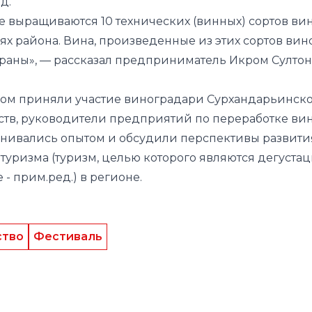
д.
 выращиваются 10 технических (винных) сортов ви
х района. Вина, произведенные из этих сортов вино
траны», — рассказал предприниматель Икром Султон
ором приняли участие виноградари Сурхандарьинско
ств, руководители предприятий по переработке вин
енивались опытом и обсудили перспективы развития
уризма (туризм, целью которого являются дегустац
 -
прим.ред.
) в регионе.
ство
Фестиваль