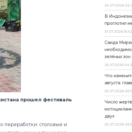
24
.
07
.
2026
02
:
В Индонези
проглотил м
31
.
07
.
2026
16
:
4
Саида Мирзи
необходимос
зелёных зон
25
.
07
.
2026
04
:
Что изменитс
августа: гл
29
.
07
.
2026
06
:
1
екистана прошел фестиваль
Число жертв
мотоциклами
двух
о переработки: столовые и
29
.
07
.
2026
06
: