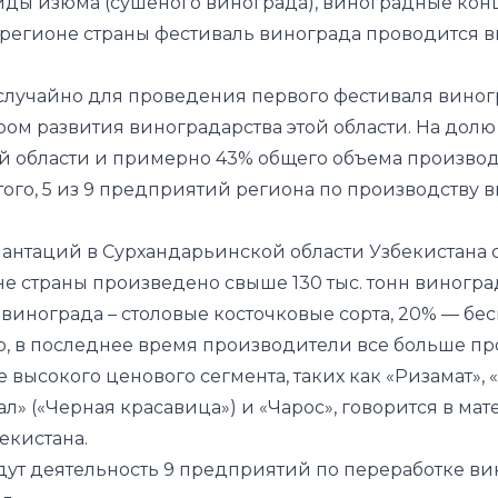
иды изюма (сушеного винограда), виноградные конце
м регионе страны фестиваль винограда проводится 
лучайно для проведения первого фестиваля виногр
ром развития виноградарства этой области. На долю
й области и примерно 43% общего объема производи
того, 5 из 9 предприятий региона по производству 
таций в Сурхандарьинской области Узбекистана сос
е страны произведено свыше 130 тыс. тонн виноград
инограда – столовые косточковые сорта, 20% — бес
ко, в последнее время производители все больше 
 высокого ценового сегмента, таких как «Ризамат», 
ал» («Черная красавица») и «Чарос», говорится в
мат
екистана.
дут деятельность 9 предприятий по переработке ви