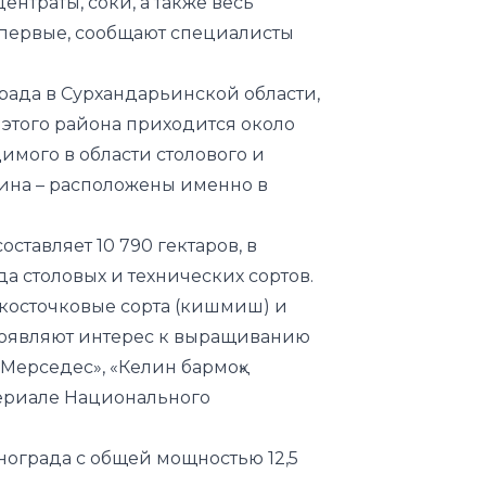
нтраты, соки, а также весь
впервые, сообщают специалисты
ада в Сурхандарьинской области,
 этого района приходится около
мого в области столового и
вина – расположены именно в
тавляет 10 790 гектаров, в
а столовых и технических сортов.
косточковые сорта (кишмиш) и
проявляют интерес к выращиванию
«Мерседес», «Келин бармоқ»
ериале
Национального
нограда с общей мощностью 12,5