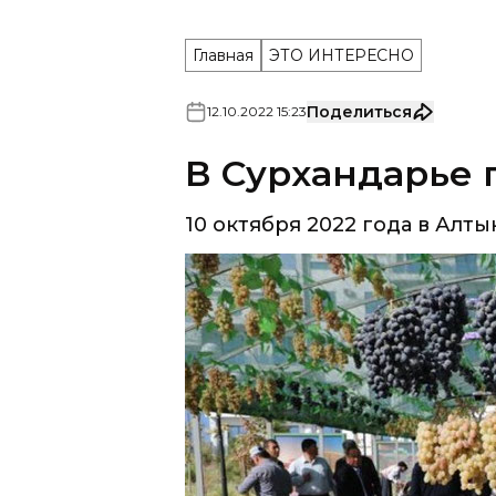
Главная
ЭТО ИНТЕРЕСНО
Поделиться
12
.
10
.
2022
15
:
23
В Сурхандарье 
10 октября 2022 года в Алт