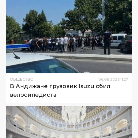
ОБЩЕСТВО
06
.
08
.
2026
11
:
27
В Андижане грузовик Isuzu сбил
велосипедиста