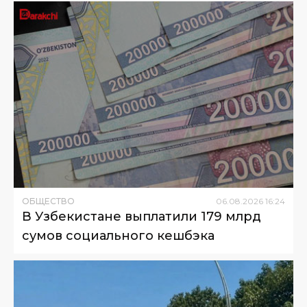
ОБЩЕСТВО
06
.
08
.
2026
16
:
24
В Узбекистане выплатили 179 млрд
сумов социального кешбэка