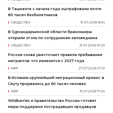
В Ташкенте с начала года оштрафовали почти
80 тысяч безбилетников
ОБЩЕСТВО
31
.
07
.
2026
16
:
54
В Сурхандарьинской области браконьеры
открыли огонь по сотрудникам заповедника
ОБЩЕСТВО
31
.
07
.
2026
19
:
00
Россия снова ужесточает правила пребывания
мигрантов: что изменится с 2027 года
МИР
27
.
07
.
2026
07
:
21
В Испании крупнейший миграционный кризис: в
Сеуту прорвались до 60 тысяч человек
МИР
31
.
07
.
2026
17
:
04
Wildberries и правительство России готовят
меры поддержки пострадавших продавцов