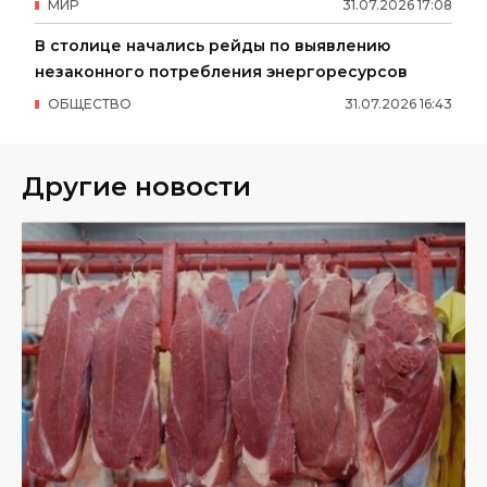
МИР
31
.
07
.
2026
17
:
08
В столице начались рейды по выявлению
незаконного потребления энергоресурсов
ОБЩЕСТВО
31
.
07
.
2026
16
:
43
Другие новости