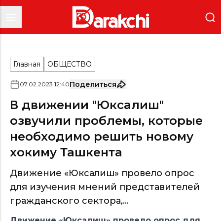
Главная
ОБЩЕСТВО
Поделиться
07
.
02
.
2023
12
:
40
В движении "Юксалиш"
озвучили проблемы, которые
необходимо решить новому
хокиму Ташкента
Движение «Юксалиш» провело опрос
для изучения мнений представителей
гражданского сектора,...
Движение «Юксалиш» провело опрос для