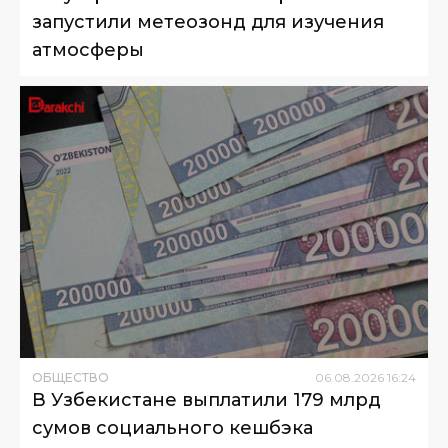
запустили метеозонд для изучения
атмосферы
ОБЩЕСТВО
06
.
08
.
2026
16
:
24
В Узбекистане выплатили 179 млрд
сумов социального кешбэка