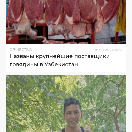
ОБЩЕСТВО
06
.
08
.
2026
16
:
57
Названы крупнейшие поставщики
говядины в Узбекистан