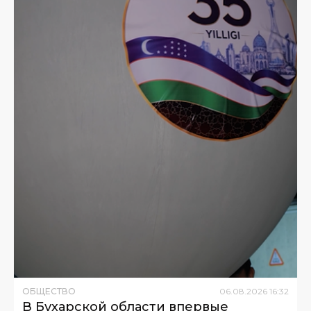
ОБЩЕСТВО
06
.
08
.
2026
16
:
32
В Бухарской области впервые