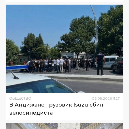
ОБЩЕСТВО
06
.
08
.
2026
11
:
27
В Андижане грузовик Isuzu сбил
велосипедиста