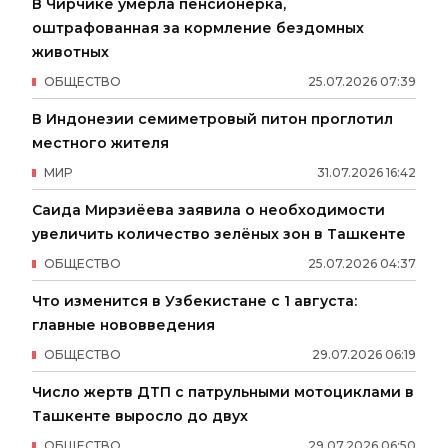
В Чирчике умерла пенсионерка,
оштрафованная за кормление бездомных
животных
ОБЩЕСТВО
25
.
07
.
2026
07
:
39
В Индонезии семиметровый питон проглотил
местного жителя
МИР
31
.
07
.
2026
16
:
42
Саида Мирзиёева заявила о необходимости
увеличить количество зелёных зон в Ташкенте
ОБЩЕСТВО
25
.
07
.
2026
04
:
37
Что изменится в Узбекистане с 1 августа:
главные нововведения
ОБЩЕСТВО
29
.
07
.
2026
06
:
19
Число жертв ДТП с патрульными мотоциклами в
Ташкенте выросло до двух
ОБЩЕСТВО
29
.
07
.
2026
06
:
50