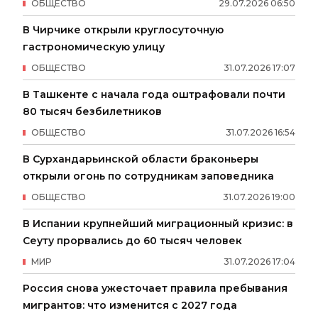
ОБЩЕСТВО
29
.
07
.
2026
06
:
50
В Чирчике открыли круглосуточную
гастрономическую улицу
ОБЩЕСТВО
31
.
07
.
2026
17
:
07
В Ташкенте с начала года оштрафовали почти
80 тысяч безбилетников
ОБЩЕСТВО
31
.
07
.
2026
16
:
54
В Сурхандарьинской области браконьеры
открыли огонь по сотрудникам заповедника
ОБЩЕСТВО
31
.
07
.
2026
19
:
00
В Испании крупнейший миграционный кризис: в
Сеуту прорвались до 60 тысяч человек
МИР
31
.
07
.
2026
17
:
04
Россия снова ужесточает правила пребывания
мигрантов: что изменится с 2027 года