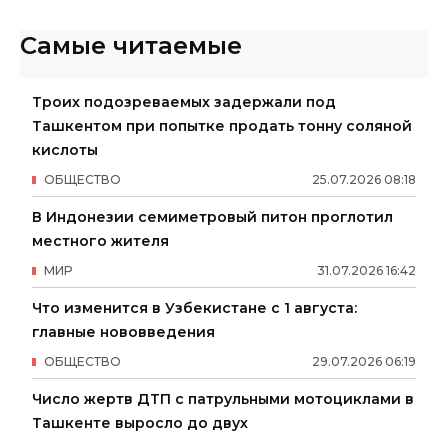
Самые читаемые
Троих подозреваемых задержали под
Ташкентом при попытке продать тонну соляной
кислоты
ОБЩЕСТВО
25
.
07
.
2026
08
:
18
В Индонезии семиметровый питон проглотил
местного жителя
МИР
31
.
07
.
2026
16
:
42
Что изменится в Узбекистане с 1 августа:
главные нововведения
ОБЩЕСТВО
29
.
07
.
2026
06
:
19
Число жертв ДТП с патрульными мотоциклами в
Ташкенте выросло до двух