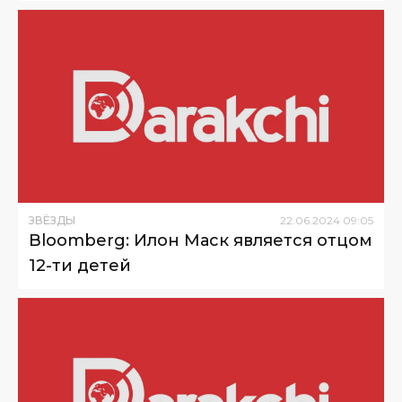
ЗВЁЗДЫ
22
.
06
.
2024
09
:
05
Bloomberg: Илон Маск является отцом
12-ти детей