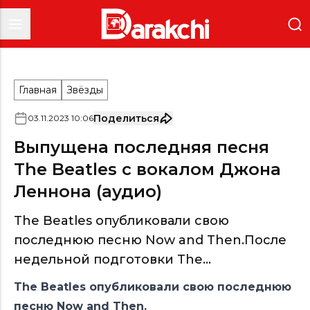
Главная
Звёзды
Поделиться
03
.
11
.
2023
10
:
06
Выпущена последняя песня
The Beatles с вокалом Джона
Леннона (аудио)
The Beatles опубликовали свою
последнюю песню Now and Then.После
недельной подготовки The...
The Beatles опубликовали свою последнюю
песню Now and Then.