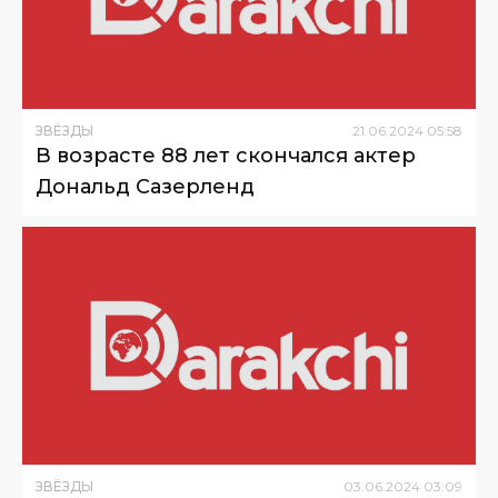
ЗВЁЗДЫ
21
.
06
.
2024
05
:
58
В возрасте 88 лет скончался актер
Дональд Сазерленд
ЗВЁЗДЫ
03
.
06
.
2024
03
:
09