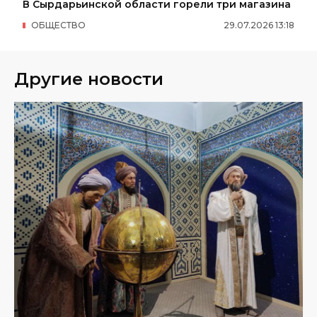
В Сырдарьинской области горели три магазина
ОБЩЕСТВО
29
.
07
.
2026
13
:
18
Другие новости