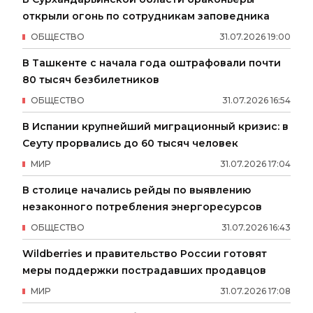
открыли огонь по сотрудникам заповедника
ОБЩЕСТВО
31
.
07
.
2026
19
:
00
В Ташкенте с начала года оштрафовали почти
80 тысяч безбилетников
ОБЩЕСТВО
31
.
07
.
2026
16
:
54
В Испании крупнейший миграционный кризис: в
Сеуту прорвались до 60 тысяч человек
МИР
31
.
07
.
2026
17
:
04
В столице начались рейды по выявлению
незаконного потребления энергоресурсов
ОБЩЕСТВО
31
.
07
.
2026
16
:
43
Wildberries и правительство России готовят
меры поддержки пострадавших продавцов
МИР
31
.
07
.
2026
17
:
08