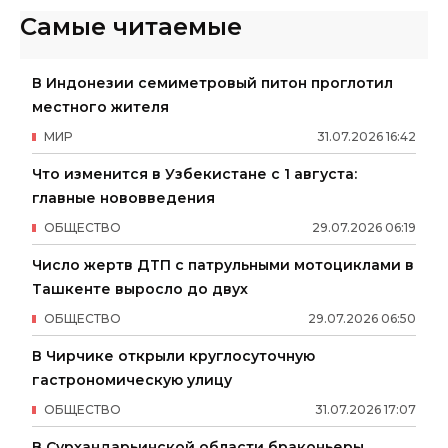
Самые читаемые
В Индонезии семиметровый питон проглотил
местного жителя
МИР
31
.
07
.
2026
16
:
42
Что изменится в Узбекистане с 1 августа:
главные нововведения
ОБЩЕСТВО
29
.
07
.
2026
06
:
19
Число жертв ДТП с патрульными мотоциклами в
Ташкенте выросло до двух
ОБЩЕСТВО
29
.
07
.
2026
06
:
50
В Чирчике открыли круглосуточную
гастрономическую улицу
ОБЩЕСТВО
31
.
07
.
2026
17
:
07
В Сурхандарьинской области браконьеры