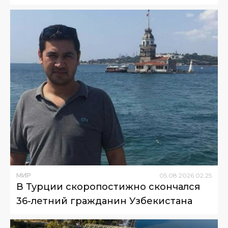
МИР
05
.
08
.
2026
02
:
25
В Турции скоропостижно скончался
36-летний гражданин Узбекистана