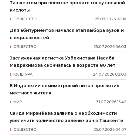
Ташкентом при попытке продать тонну соляной
кислоты
ОБЩЕСТВО
25
.
07
.
2026
08
:
18
Для абитуриентов начался этап выбора вузов и
специальностей
ОБЩЕСТВО
25
.
07
.
2026
06
:
03
Заслуженная артистка Узбекистана Насиба
Мадрахимова скончалась в возрасте 80 лет
КУЛЬТУРА
24
.
07
.
2026
02
:
03
В Индонезии семиметровый питон проглотил
местного жителя
МИР
31
.
07
.
2026
16
:
42
Саида Мирзиёева заявила о необходимости
увеличить количество зелёных зон в Ташкенте
ОБЩЕСТВО
25
.
07
.
2026
04
:
37