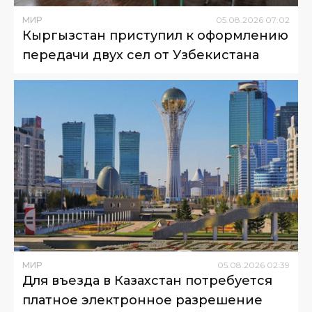
МИР
05
.
08
.
2026
07
:
02
Кыргызстан приступил к оформлению
передачи двух сел от Узбекистана
МИР
05
.
08
.
2026
02
:
39
Для въезда в Казахстан потребуется
платное электронное разрешение