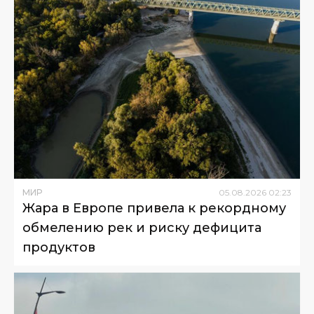
МИР
05
.
08
.
2026
02
:
23
Жара в Европе привела к рекордному
обмелению рек и риску дефицита
продуктов