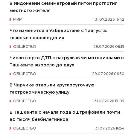
В Индонезии семиметровый питон проглотил
местного жителя
МИР
31
.
07
.
2026
16
:
42
Что изменится в Узбекистане с 1 августа:
главные нововведения
ОБЩЕСТВО
29
.
07
.
2026
06
:
19
Число жертв ДТП с патрульными мотоциклами в
Ташкенте выросло до двух
ОБЩЕСТВО
29
.
07
.
2026
06
:
50
В Чирчике открыли круглосуточную
гастрономическую улицу
ОБЩЕСТВО
31
.
07
.
2026
17
:
07
В Ташкенте с начала года оштрафовали почти
80 тысяч безбилетников
ОБЩЕСТВО
31
.
07
.
2026
16
:
54