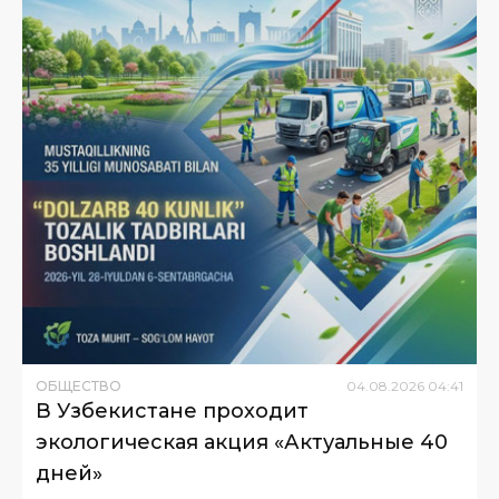
ОБЩЕСТВО
04
.
08
.
2026
04
:
41
В Узбекистане проходит
экологическая акция «Актуальные 40
дней»