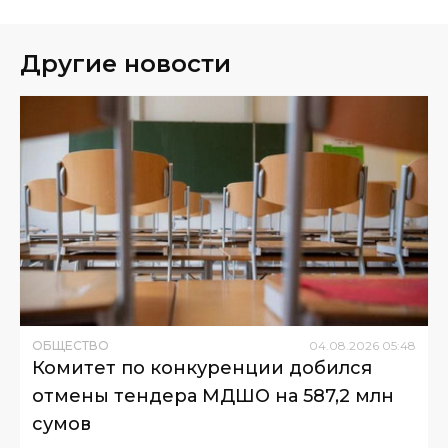
Другие новости
ОБЩЕСТВО
04
.
08
.
2026
05
:
48
Комитет по конкуренции добился
отмены тендера МДШО на 587,2 млн
сумов