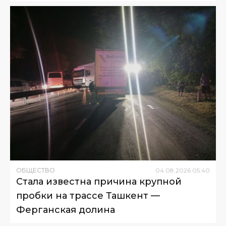
ОБЩЕСТВО
04
.
08
.
2026
05
:
40
Стала известна причина крупной
пробки на трассе Ташкент —
Ферганская долина