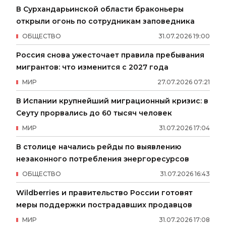
В Сурхандарьинской области браконьеры
открыли огонь по сотрудникам заповедника
ОБЩЕСТВО
31
.
07
.
2026
19
:
00
Россия снова ужесточает правила пребывания
мигрантов: что изменится с 2027 года
МИР
27
.
07
.
2026
07
:
21
В Испании крупнейший миграционный кризис: в
Сеуту прорвались до 60 тысяч человек
МИР
31
.
07
.
2026
17
:
04
В столице начались рейды по выявлению
незаконного потребления энергоресурсов
ОБЩЕСТВО
31
.
07
.
2026
16
:
43
Wildberries и правительство России готовят
меры поддержки пострадавших продавцов
МИР
31
.
07
.
2026
17
:
08