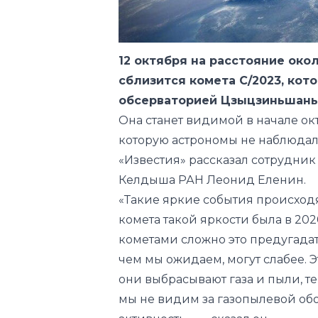
12 октября на расстояние око
сблизится комета С/2023, кот
обсерваторией Цзыцзиньшань 
Она станет видимой в начале ок
которую астрономы не наблюдал
«Известия» рассказал сотрудник
Келдыша РАН Леонид Еленин.
«Такие яркие события происходя
комета такой яркости была в 2020
кометами сложно это предугадат
чем мы ожидаем, могут слабее. Э
они выбрасывают газа и пыли, те
мы не видим за газопылевой об
активность», — сказал он.
От степени яркости кометы будет
невооруженным взглядом и сдел