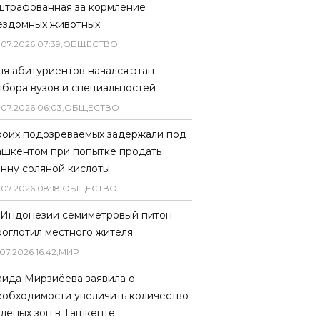
штрафованная за кормление
ездомных животных
.
07
.
2026
07
:
39
,
ОБЩЕСТВО
ля абитуриентов начался этап
ыбора вузов и специальностей
.
07
.
2026
06
:
03
,
ОБЩЕСТВО
роих подозреваемых задержали под
ашкентом при попытке продать
онну соляной кислоты
.
07
.
2026
08
:
18
,
ОБЩЕСТВО
 Индонезии семиметровый питон
роглотил местного жителя
07
.
2026
16
:
42
,
МИР
аида Мирзиёева заявила о
еобходимости увеличить количество
елёных зон в Ташкенте