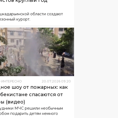
 ИНТЕРЕСНО
20
.
07
.
2026
09
:
20
ное шоу от пожарных: как
збекистане спасаются от
ы (видео)
удники МЧС решили необычным
обом подарить детям немного
лады.