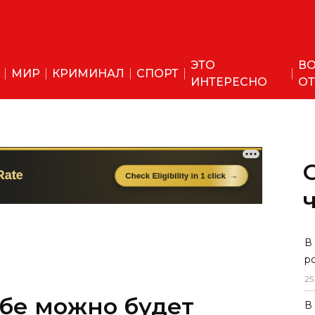
ЭТО
ВО
МИР
КРИМИНАЛ
СПОРТ
ИНТЕРЕСНО
ОТ
ебе можно будет
В
р
яркую за последние
25
В