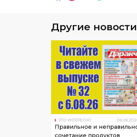
Другие новости
ЭТО ИНТЕРЕСНО
06
.
08
.
202
Правильное и неправильн
сочетание продуктов
Читайте в новом номере "Даракчи пл