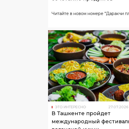
ЭТО ИНТЕРЕСНО
27
.
07
.
2026
В Ташкенте пройдет
международный фестивал
веганской кухни
Фестиваль организован совместно с
Посольством Индии в Узбекистане.