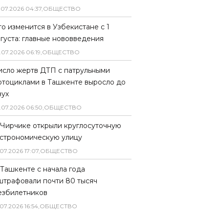
.
07
.
2026
04
:
37
,
ОБЩЕСТВО
то изменится в Узбекистане с 1
вгуста: главные нововведения
.
07
.
2026
06
:
19
,
ОБЩЕСТВО
исло жертв ДТП с патрульными
отоциклами в Ташкенте выросло до
вух
.
07
.
2026
06
:
50
,
ОБЩЕСТВО
 Чирчике открыли круглосуточную
астрономическую улицу
07
.
2026
17
:
07
,
ОБЩЕСТВО
 Ташкенте с начала года
штрафовали почти 80 тысяч
езбилетников
07
.
2026
16
:
54
,
ОБЩЕСТВО