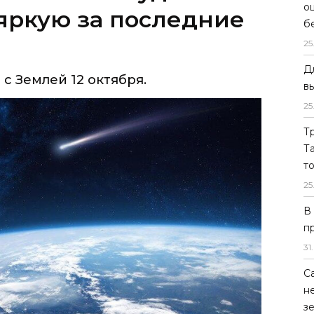
о
с Землей 12 октября.
б
25
Д
в
25
Т
Т
т
25
В
п
31
.
С
н
з