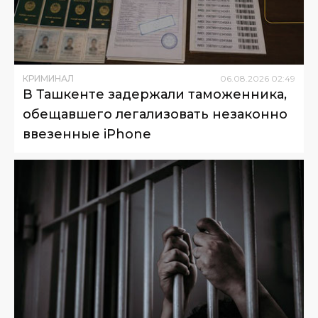
КРИМИНАЛ
06
.
08
.
2026
02
:
49
В Ташкенте задержали таможенника,
обещавшего легализовать незаконно
ввезенные iPhone