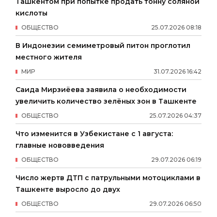
Ташкентом при попытке продать тонну соляной
кислоты
ОБЩЕСТВО
25
.
07
.
2026
08
:
18
В Индонезии семиметровый питон проглотил
местного жителя
МИР
31
.
07
.
2026
16
:
42
Саида Мирзиёева заявила о необходимости
увеличить количество зелёных зон в Ташкенте
ОБЩЕСТВО
25
.
07
.
2026
04
:
37
Что изменится в Узбекистане с 1 августа:
главные нововведения
ОБЩЕСТВО
29
.
07
.
2026
06
:
19
Число жертв ДТП с патрульными мотоциклами в
Ташкенте выросло до двух
ОБЩЕСТВО
29
.
07
.
2026
06
:
50