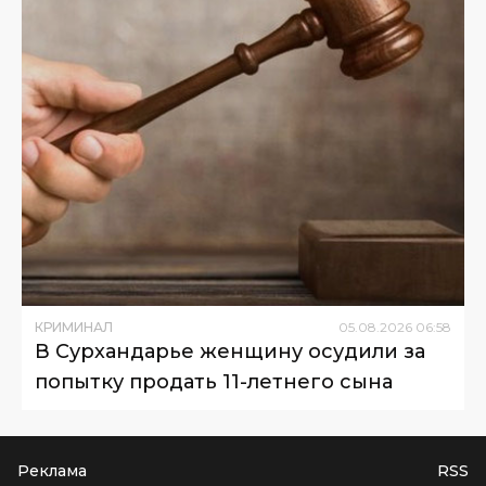
КРИМИНАЛ
05
.
08
.
2026
06
:
58
В Сурхандарье женщину осудили за
попытку продать 11-летнего сына
Реклама
RSS