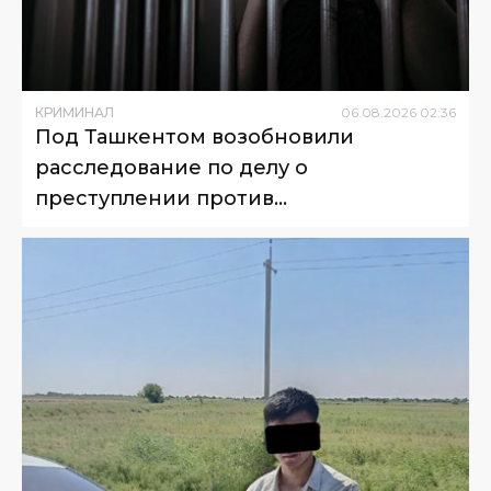
КРИМИНАЛ
06
.
08
.
2026
02
:
36
Под Ташкентом возобновили
расследование по делу о
преступлении против
несовершеннолетнего