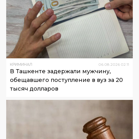
КРИМИНАЛ
06
.
08
.
2026
02
:
11
В Ташкенте задержали мужчину,
обещавшего поступление в вуз за 20
тысяч долларов