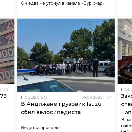
6
16
:
24
ОБ
179
Зак
ОБЩЕСТВО
06
.
08
.
2026
11
:
27
В Андижане грузовик Isuzu
отв
сбил велосипедиста
нап
В ча
нака
Ведется проверка.
несо