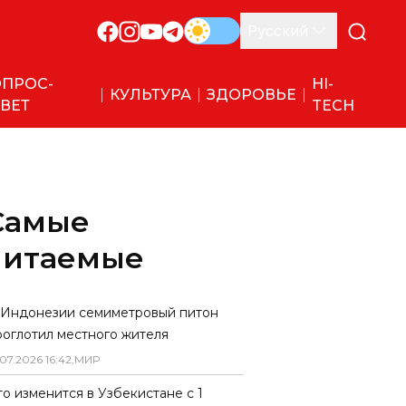
Русский
ПРОС-
HI-
КУЛЬТУРА
ЗДОРОВЬЕ
ВЕТ
TECH
Самые
читаемые
 Индонезии семиметровый питон
роглотил местного жителя
07
.
2026
16
:
42
,
МИР
то изменится в Узбекистане с 1