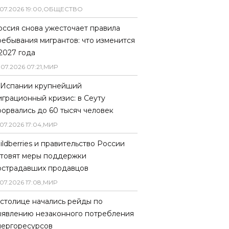
07
.
2026
19
:
00
,
ОБЩЕСТВО
оссия снова ужесточает правила
ребывания мигрантов: что изменится
 2027 года
.
07
.
2026
07
:
21
,
МИР
 Испании крупнейший
играционный кризис: в Сеуту
рорвались до 60 тысяч человек
07
.
2026
17
:
04
,
МИР
ildberries и правительство России
отовят меры поддержки
острадавших продавцов
07
.
2026
17
:
08
,
МИР
 столице начались рейды по
ыявлению незаконного потребления
нергоресурсов