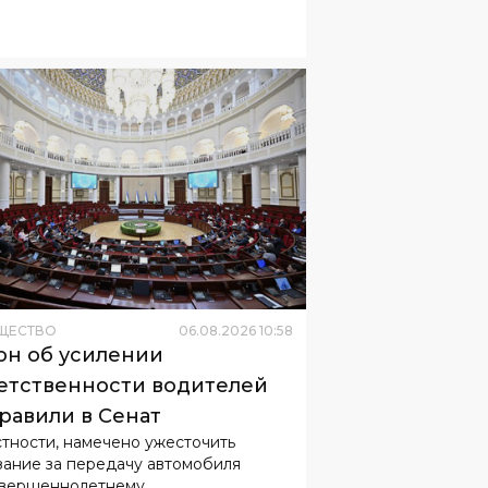
ЩЕСТВО
06
.
08
.
2026
10
:
58
он об усилении
етственности водителей
равили в Сенат
стности, намечено ужесточить
зание за передачу автомобиля
вершеннолетнему.