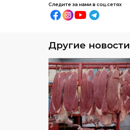
Другие новости
ОБЩЕСТВО
06
.
08
.
202
Названы крупнейшие
поставщики говядины в