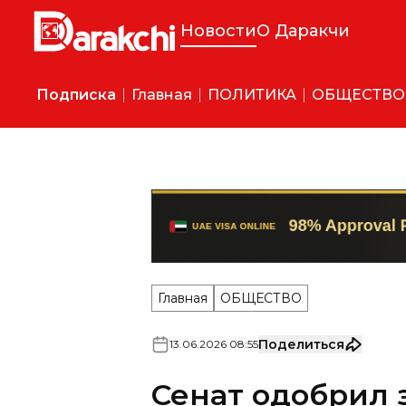
Новости
О Даракчи
Подписка
Главная
ПОЛИТИКА
ОБЩЕСТВО
Главная
ОБЩЕСТВО
Поделиться
13
.
06
.
2026
08
:
55
Сенат одобрил 
ответственност
в деятельность