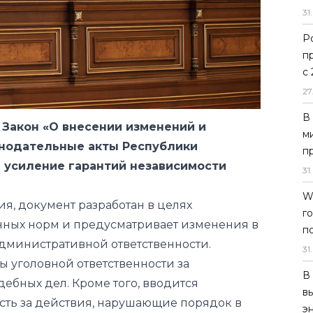
31
.
Р
п
Закон «О внесении изменений и
с
онодательные акты Республики
27
а усиление гарантий независимости
В
м
ия, документ разработан в целях
п
нных норм и предусматривает изменения в
31
.
административной ответственности.
W
ы уголовной ответственности за
г
ебных дел. Кроме того, вводится
п
сть за действия, нарушающие порядок в
31
.
ажение к суду.
В
документ был возвращён в
в
аботки. После рассмотрения в
э