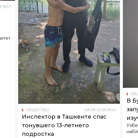
митет
ОБ
В Б
зап
ОБЩЕСТВО
06
.
08
.
2026
16
:
54
Инспектор в Ташкенте спас
изу
тонувшего 13-летнего
Узбе
набл
подростка
Он едва не утонул в канале «Бурижар».