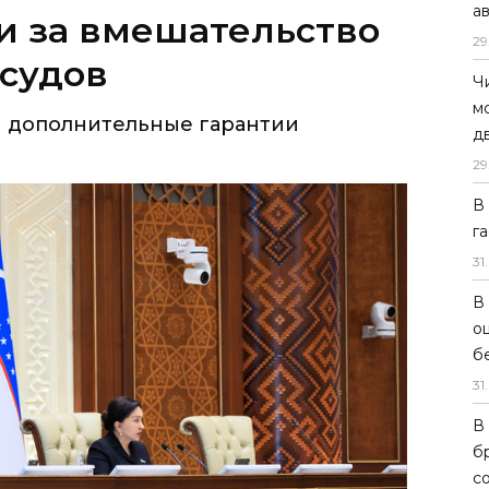
а
 дополнительные гарантии
29
Ч
м
д
29
В
г
31
.
В
о
б
31
.
В
б
с