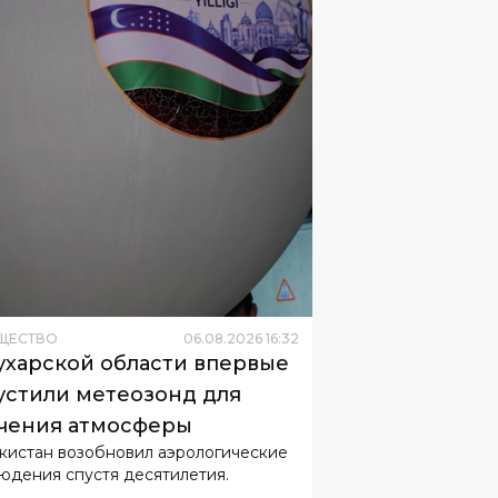
ЩЕСТВО
06
.
08
.
2026
16
:
32
ухарской области впервые
устили метеозонд для
чения атмосферы
кистан возобновил аэрологические
юдения спустя десятилетия.