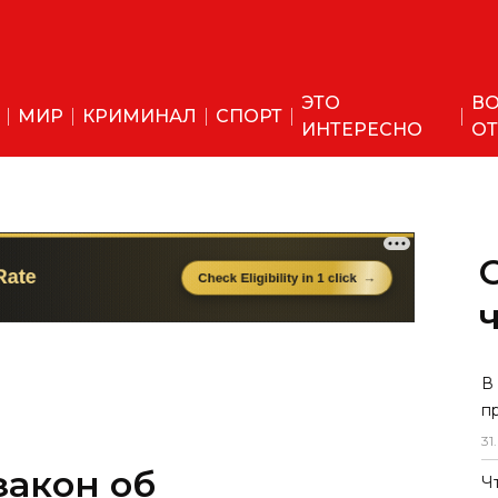
ЭТО
ВО
МИР
КРИМИНАЛ
СПОРТ
ИНТЕРЕСНО
ОТ
закон об
В
п
и за вмешательство
31
.
 судов
Ч