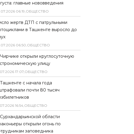
вгуста: главные нововведения
.
07
.
2026
06
:
19
,
ОБЩЕСТВО
исло жертв ДТП с патрульными
отоциклами в Ташкенте выросло до
вух
.
07
.
2026
06
:
50
,
ОБЩЕСТВО
 Чирчике открыли круглосуточную
астрономическую улицу
07
.
2026
17
:
07
,
ОБЩЕСТВО
 Ташкенте с начала года
штрафовали почти 80 тысяч
езбилетников
07
.
2026
16
:
54
,
ОБЩЕСТВО
 Сурхандарьинской области
раконьеры открыли огонь по
отрудникам заповедника