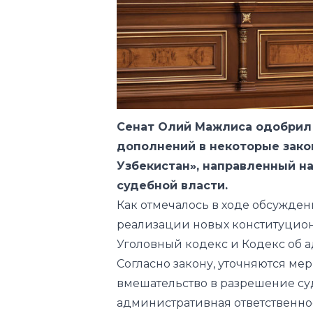
Сенат Олий Мажлиса одобрил 
дополнений в некоторые зак
Узбекистан», направленный н
судебной власти.
Как отмечалось в ходе обсужден
реализации новых конституцио
Уголовный кодекс и Кодекс об 
Согласно закону, уточняются мер
вмешательство в разрешение суд
административная ответственно
здании суда и выражающие неув
В Сенате напомнили, что ранее 
Законодательную палату для дор