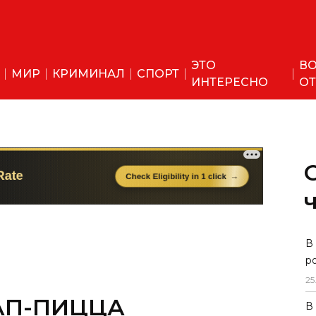
ЭТО
ВО
МИР
КРИМИНАЛ
СПОРТ
ИНТЕРЕСНО
ОТ
В
р
25
КАП-ПИЦЦА
В