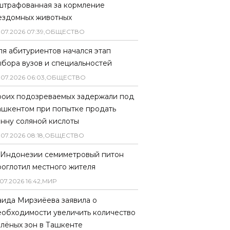
штрафованная за кормление
ездомных животных
.
07
.
2026
07
:
39
,
ОБЩЕСТВО
ля абитуриентов начался этап
ыбора вузов и специальностей
.
07
.
2026
06
:
03
,
ОБЩЕСТВО
роих подозреваемых задержали под
ашкентом при попытке продать
онну соляной кислоты
.
07
.
2026
08
:
18
,
ОБЩЕСТВО
 Индонезии семиметровый питон
роглотил местного жителя
07
.
2026
16
:
42
,
МИР
аида Мирзиёева заявила о
еобходимости увеличить количество
елёных зон в Ташкенте