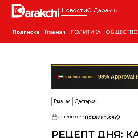
Новости
О Даракчи
Подписка
Главная
ПОЛИТИКА
ОБЩЕСТВО
Главная
Дастархан
Поделиться
27
.
11
.
2017
07
:
35
РЕЦЕПТ ДНЯ: 