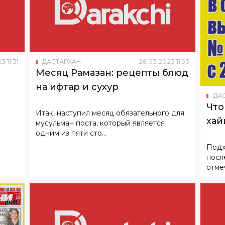
23
11
:
31
ДАСТАРХАН
28
.
03
.
2023
11
:
53
Месяц Рамазан: рецепты блюд
на ифтар и сухур
ДА
Что
Итак, наступил месяц обязательного для
хай
мусульман поста, который является
одним из пяти сто...
Подх
посл
отме