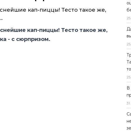
о
снейшие кап-пиццы! Тесто такое же,
б
.
25
Д
уснейшие кап-пиццы! Тесто такое же,
в
ка - с сюрпризом.
25
Т
Т
т
25
В
п
31
.
С
н
з