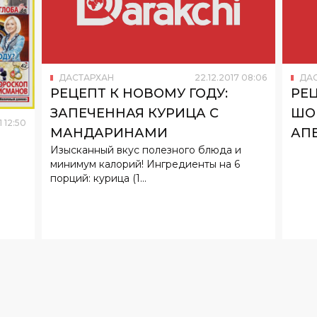
ДАСТАРХАН
22
.
12
.
2017
08
:
06
ДА
РЕЦЕПТ К НОВОМУ ГОДУ:
РЕЦ
ЗАПЕЧЕННАЯ КУРИЦА С
ШО
1
12
:
50
МАНДАРИНАМИ
АП
Изысканный вкус полезного блюда и
минимум калорий! Ингредиенты на 6
порций: курица (1...