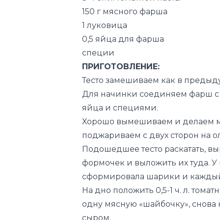
150 г мясного фарша
1 луковица
0,5 яйца для фарша
специи
ПРИГОТОВЛЕНИЕ:
Тесто замешиваем как в предыд
Для начинки соединяем фарш с
яйца и специями.
Хорошо вымешиваем и делаем м
поджариваем с двух сторон на о
Подошедшее тесто раскатать, вы
формочек и выложить их туда. У 
сформировала шарики и каждый
На дно положить 0,5-1 ч. л. тома
одну мясную «шайбочку», снова 
сыром.