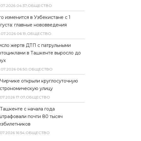
.
07
.
2026
04
:
37
,
ОБЩЕСТВО
то изменится в Узбекистане с 1
вгуста: главные нововведения
.
07
.
2026
06
:
19
,
ОБЩЕСТВО
исло жертв ДТП с патрульными
отоциклами в Ташкенте выросло до
вух
.
07
.
2026
06
:
50
,
ОБЩЕСТВО
 Чирчике открыли круглосуточную
астрономическую улицу
07
.
2026
17
:
07
,
ОБЩЕСТВО
 Ташкенте с начала года
штрафовали почти 80 тысяч
езбилетников
07
.
2026
16
:
54
,
ОБЩЕСТВО