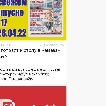
СТАРХАН
28
.
04
.
2022
11
:
26
 готовят к столу в Рамазан
ит?
одят к концу последние дни уразы,
е которой мусульмане&nbsp;
чают Рамазан-хайи...