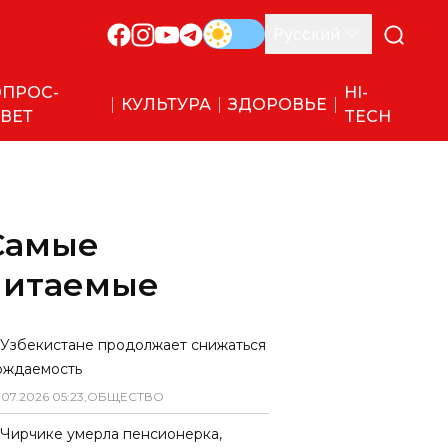
Русский
ПРОС-
HI-
КУЛЬТУРА
ЗДОРОВЬЕ
ВЕТ
TECH
Самые
читаемые
 Узбекистане продолжает снижаться
ождаемость
.
07
.
2026
05
:
23
,
ОБЩЕСТВО
 Чирчике умерла пенсионерка,