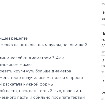
25
Ч
а
29
Ч
ущем рецепте.
м
 мелко нашинкованным луком, половинкой
д
29
ини-колобки диаметром 3-4 см,
В
ливковом масле.
г
резать круги чуть больше диаметра
31
.
меня тесто получилось мягкое, и я просто
В
 раскатала нужной формы.
о
тной пасты, насыпать тертый сыр, положить
б
немного пасты и обильно посыпать тертым
31
.