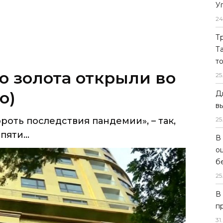
У
24
Т
Т
т
о золота открыли во
25
о)
Д
в
роть последствия пандемии», – так,
25
яти...
В
о
б
25
В
п
31
.