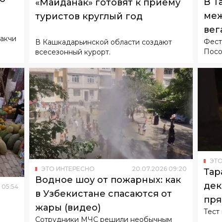
В Т
«Майданак» готовят к приему
меж
туристов круглый год
вег
ракчи
Фест
В Кашкадарьинской области создают
Посо
всесезонный курорт.
ЭТО
ЭТО ИНТЕРЕСНО
20
.
07
.
2026
09
:
20
Тар
Водное шоу от пожарных: как
дек
05
:
54
в Узбекистане спасаются от
пря
жары (видео)
Тест
Сотрудники МЧС решили необычным