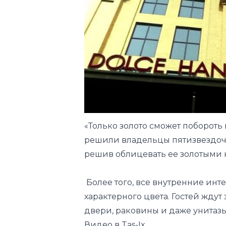
«Только золото сможет побороть 
решили владельцы пятизвездочн
решив облицевать ее золотыми
Более того, все внутренние инт
характерного цвета. Гостей ждут 
двери, раковины и даже унитазы
Видео в Tas-Ix