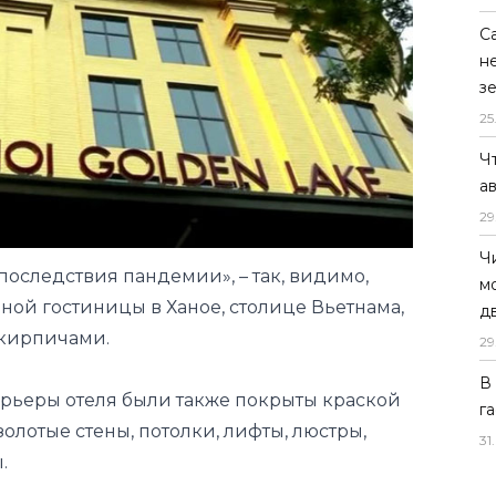
С
н
з
25
Ч
а
29
Ч
последствия пандемии», – так, видимо,
м
ой гостиницы в Ханое, столице Вьетнама,
д
 кирпичами.
29
В
ерьеры отеля были также покрыты краской
г
золотые стены, потолки, лифты, люстры,
31
.
.