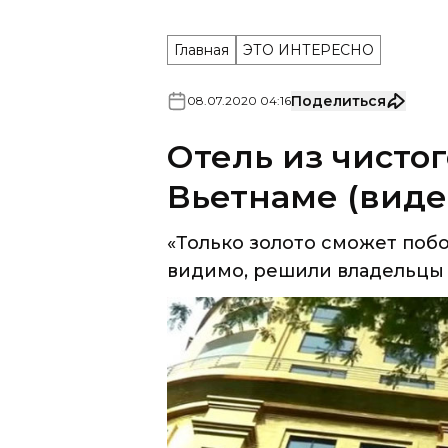
Главная
ЭТО ИНТЕРЕСНО
Поделиться
08
.
07
.
2020
04
:
16
Отель из чистог
Вьетнаме (виде
«Только золото сможет побо
видимо, решили владельцы п