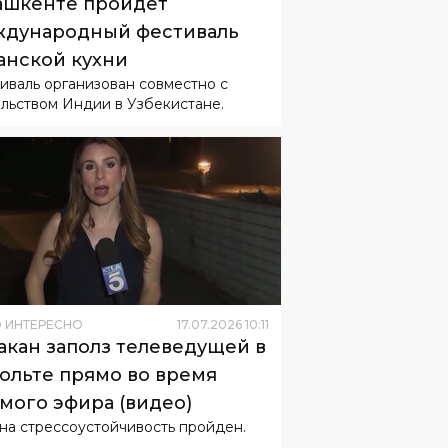
ашкенте пройдет
дународный фестиваль
анской кухни
иваль организован совместно с
льством Индии в Узбекистане.
 ИНТЕРЕСНО
17
.
07
.
2026
10
:
11
акан заполз телеведущей в
ольте прямо во время
мого эфира (видео)
 на стрессоустойчивость пройден.