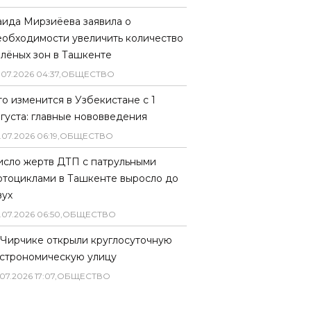
аида Мирзиёева заявила о
еобходимости увеличить количество
елёных зон в Ташкенте
.
07
.
2026
04
:
37
,
ОБЩЕСТВО
то изменится в Узбекистане с 1
вгуста: главные нововведения
.
07
.
2026
06
:
19
,
ОБЩЕСТВО
исло жертв ДТП с патрульными
отоциклами в Ташкенте выросло до
вух
.
07
.
2026
06
:
50
,
ОБЩЕСТВО
 Чирчике открыли круглосуточную
астрономическую улицу
07
.
2026
17
:
07
,
ОБЩЕСТВО