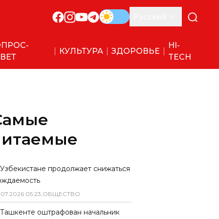
Русский
ПРОС-
HI-
КУЛЬТУРА
ЗДОРОВЬЕ
ВЕТ
TECH
Самые
читаемые
 Узбекистане продолжает снижаться
ождаемость
.
07
.
2026
05
:
23
,
ОБЩЕСТВО
 Ташкенте оштрафован начальник