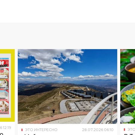
6
12
:
19
ЭТО
ЭТО ИНТЕРЕСНО
28
.
07
.
2026
06
:
10
то