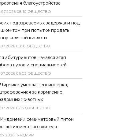
правления благоустройства
.
07
.
2026
08
:
10
,
ОБЩЕСТВО
роих подозреваемых задержали под
ашкентом при попытке продать
онну соляной кислоты
.
07
.
2026
08
:
18
,
ОБЩЕСТВО
ля абитуриентов начался этап
ыбора вузов и специальностей
.
07
.
2026
06
:
03
,
ОБЩЕСТВО
 Чирчике умерла пенсионерка,
штрафованная за кормление
ездомных животных
.
07
.
2026
07
:
39
,
ОБЩЕСТВО
 Индонезии семиметровый питон
роглотил местного жителя
07
.
2026
16
:
42
,
МИР