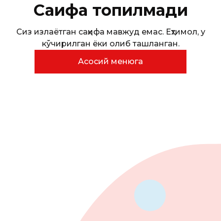
Саҳифа топилмади
Сиз излаётган саҳифа мавжуд емас. Еҳтимол, у
кўчирилган ёки олиб ташланган.
Асосий менюга