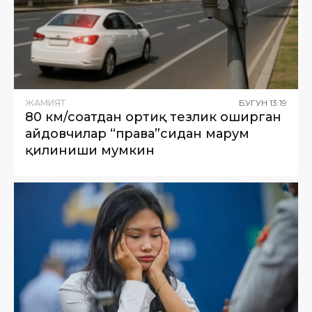
ЖАМИЯТ
БУГУН
13
:
19
80 км/соатдан ортиқ тезлик оширган
ҳайдовчилар “права”сидан маҳрум
қилиниши мумкин