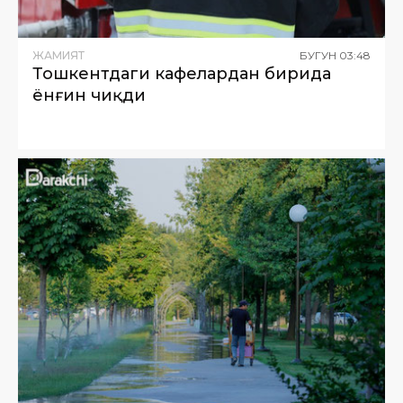
ЖАМИЯТ
БУГУН
03
:
48
Тошкентдаги кафелардан бирида
ёнғин чиқди