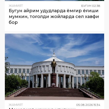
ЖАМИЯТ
БУГУН
02
:
38
Бугун айрим ҳудудларда ёмғир ёғиши
мумкин, тоғолди жойларда сел хавфи
бор
ЖАМИЯТ
05
.
08
.
2026
15
:
34