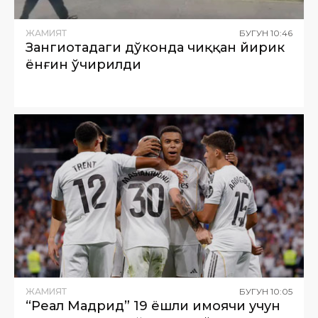
ЖАМИЯТ
БУГУН
10
:
46
Зангиотадаги дўконда чиққан йирик
ёнғин ўчирилди
ЖАМИЯТ
БУГУН
10
:
05
“Реал Мадрид” 19 ёшли ҳимоячи учун