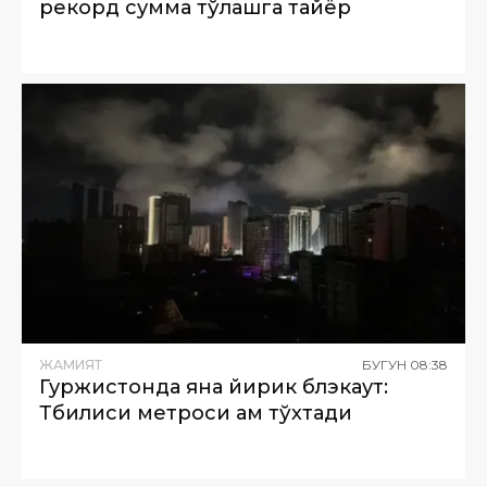
рекорд сумма тўлашга тайёр
ЖАМИЯТ
БУГУН
08
:
38
Гуржистонда яна йирик блэкаут:
Тбилиси метроси ҳам тўхтади