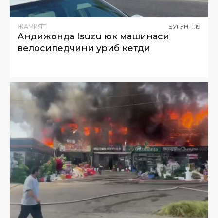
ЖАМИЯТ
БУГУН
11
:
19
Андижонда Isuzu юк машинаси
велосипедчини уриб кетди