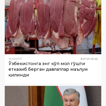
ЖАМИЯТ
БУГУН
15
:
45
Ўзбекистонга энг кўп мол гўшти
етказиб берган давлатлар маълум
қилинди