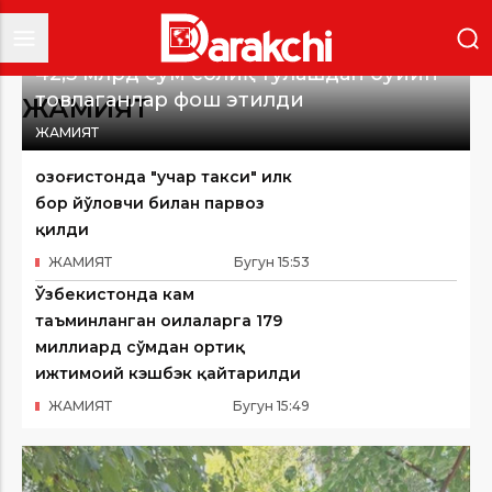
42,5 млрд сўм солиқ тўлашдан бўйин
товлаганлар фош этилди
ЖАМИЯТ
ЖАМИЯТ
Қозоғистонда "учар такси" илк
бор йўловчи билан парвоз
қилди
ЖАМИЯТ
Бугун
15
:
53
Ўзбекистонда кам
таъминланган оилаларга 179
миллиард сўмдан ортиқ
ижтимоий кэшбэк қайтарилди
ЖАМИЯТ
Бугун
15
:
49