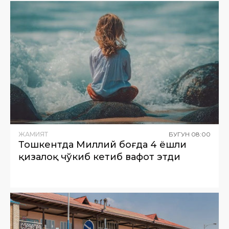
ЖАМИЯТ
БУГУН
08
:
00
Тошкентда Миллий боғда 4 ёшли
қизалоқ чўкиб кетиб вафот этди