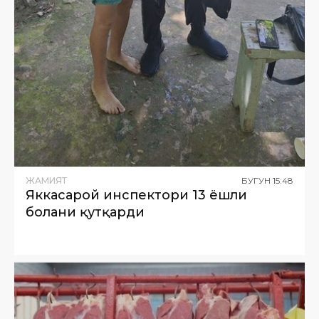
ЖАМИЯТ
БУГУН
15
:
48
Яккасарой инспектори 13 ёшли
болани қутқарди