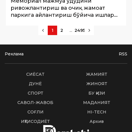
Мемориал мажмуа ҳудудини
ривожлантириш ва очиқ жамоат
паркига айлантириш бўйича ишлар
бошланди
...
1
2
2495
Реклама
RSS
СИËСАТ
ЖАМИЯТ
ДУНË
ЖИНОЯТ
СПОРТ
БУ ҚИЗИҚ
САВОЛ-ЖАВОБ
МАДАНИЯТ
СОҒЛИҚ
HI-TECH
ИҚТИСОДИЁТ
Архив