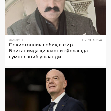
ЖАМИЯТ
БУГУН
04
:
30
Покистонлик собиқ вазир
Британияда қизларни зўрлашда
гумонланиб ушланди