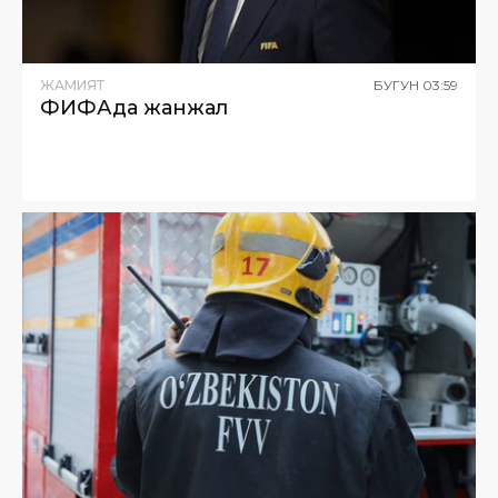
ЖАМИЯТ
БУГУН
03
:
59
ФИФАда жанжал