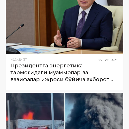
ЖАМИЯТ
БУГУН
14
:
39
Президентга энергетика
тармоғидаги муаммолар ва
вазифалар ижроси бўйича ахборот
берилди