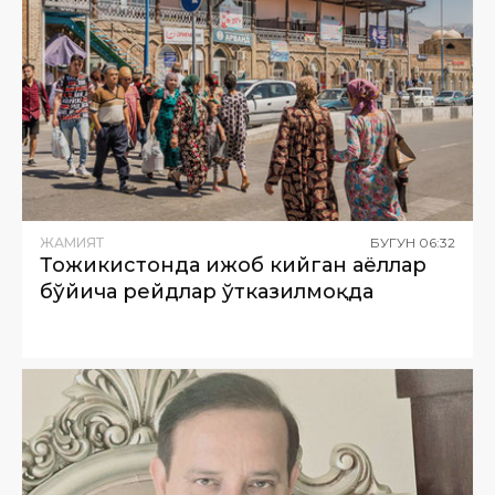
ЖАМИЯТ
БУГУН
06
:
32
Тожикистонда ҳижоб кийган аёллар
бўйича рейдлар ўтказилмоқда