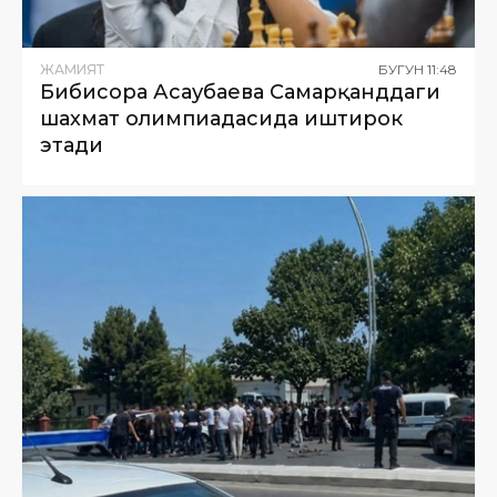
ЖАМИЯТ
БУГУН
11
:
48
Бибисора Асаубаева Самарқанддаги
шахмат олимпиадасида иштирок
этади