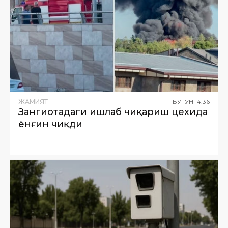
ЖАМИЯТ
БУГУН
14
:
36
Зангиотадаги ишлаб чиқариш цехида
ёнғин чиқди