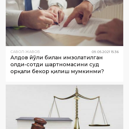
САВОЛ-ЖАВОБ
09
.
05
.
2021
15
:
36
Алдов йўли билан имзолатилган
олди-сотди шартномасини суд
орқали бекор қилиш мумкинми?