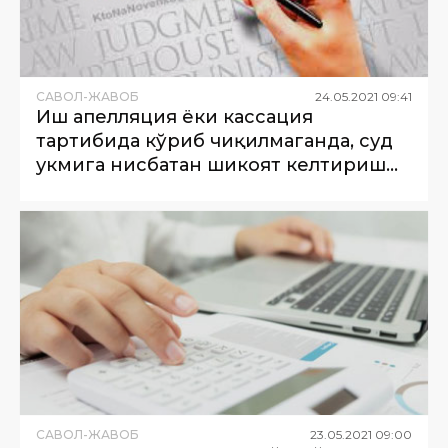
САВОЛ-ЖАВОБ
24
.
05
.
2021
09
:
41
Иш апелляция ёки кассация
тартибида кўриб чиқилмаганда, суд
ҳукмига нисбатан шикоят келтириш
мумкинми?
САВОЛ-ЖАВОБ
23
.
05
.
2021
09
:
00