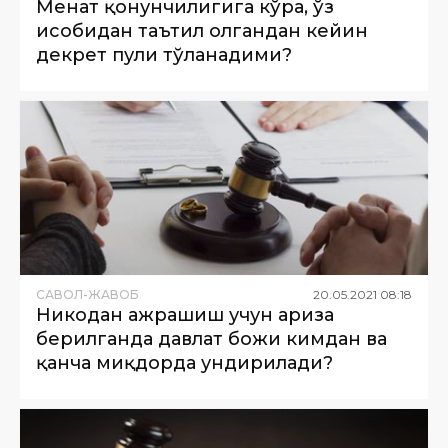
Меҳнат қонунчилигига кўра, ўз
ҳисобидан таътил олгандан кейин
декрет пули тўланадими?
САВОЛ-ЖАВОБ
20
.
05
.
2021
08
:
18
Никоҳдан ажрашиш учун ариза
берилганда давлат божи кимдан ва
қанча миқдорда ундирилади?