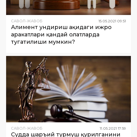
САВОЛ-ЖАВОБ
15
.
05
.
2021
09
:
51
Алимент ундириш ҳақидаги ижро
ҳаракатлари қандай ҳолатларда
тугатилиши мумкин?
САВОЛ-ЖАВОБ
11
.
05
.
2021
17
:
59
Судда шаръий турмуш қурилганини