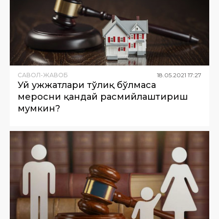
САВОЛ-ЖАВОБ
18
.
05
.
2021
17
:
27
Уй ҳужжатлари тўлиқ бўлмаса
меросни қандай расмийлаштириш
мумкин?