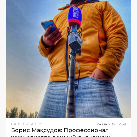
САВОЛ-ЖАВОБ
24
.
04
.
2021
12
:
39
Борис Мақсудов: Профессионал