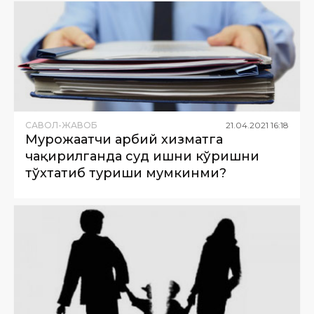
САВОЛ-ЖАВОБ
21
.
04
.
2021
16
:
18
Мурожаатчи ҳарбий хизматга
чақирилганда суд ишни кўришни
тўхтатиб туриши мумкинми?