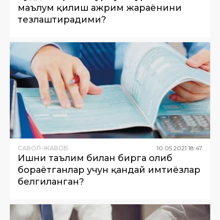
маълум қилиш ажрим жараёнини
тезлаштирадими?
САВОЛ-ЖАВОБ
10
.
05
.
2021
18
:
47
Ишни таълим билан бирга олиб
бораётганлар учун қандай имтиёзлар
белгиланган?