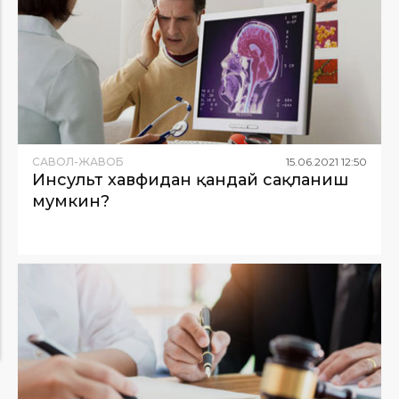
САВОЛ-ЖАВОБ
15
.
06
.
2021
12
:
50
Инсульт хавфидан қандай сақланиш
мумкин?