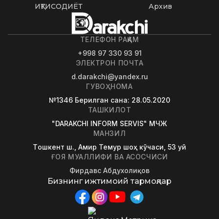
ИҚТИСОДИЁТ
Архив
ТЕЛЕФОН РАҚАМ
+998 97 330 93 91
ЭЛЕКТРОН ПОЧТА
d.darakchi@yandex.ru
ГУВОҲНОМА
№1346
Берилган сана
: 28.05.2020
ТАШКИЛОТ
"DARAKCHI INFORM SERVIS" МЧЖ
МАНЗИЛ
Tошкент ш., Амир Темур шоҳ кўчаси, 53 уй
ҒОЯ МУАЛЛИФИ ВА АСОСЧИСИ
Фирдавс Абдухолиқов
Бизнинг ижтимоий тармоқлар