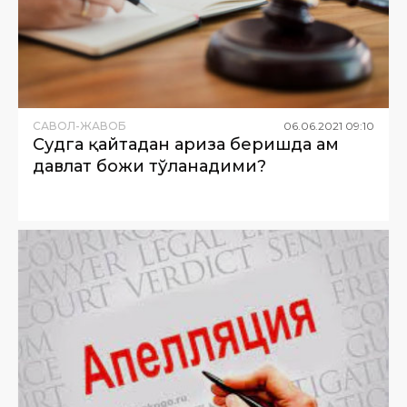
САВОЛ-ЖАВОБ
06
.
06
.
2021
09
:
10
Судга қайтадан ариза беришда ҳам
давлат божи тўланадими?