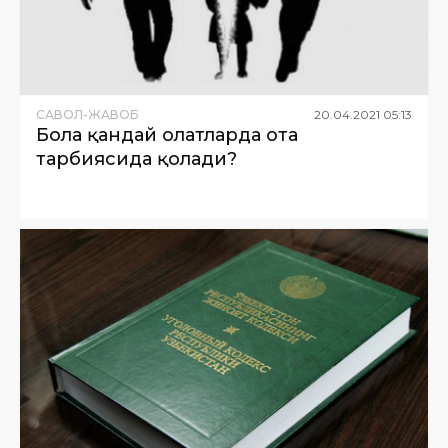
САВОЛ-ЖАВОБ
20
.
04
.
2021
05
:
13
Бола қандай ҳолатларда ота
тарбиясида қолади?