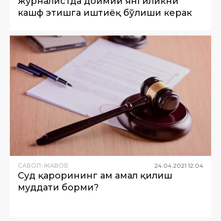
журналистда доимий янгиликни
кашф этишга иштиёқ бўлиши керак
САВОЛ-ЖАВОБ
24
.
04
.
2021
12
:
04
Суд қарорининг ҳам амал қилиш
муддати борми?