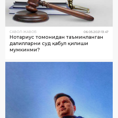
САВОЛ-ЖАВОБ
06
.
05
.
2021
13
:
47
Нотариус томонидан таъминланган
далилларни суд қабул қилиши
мумкинми?