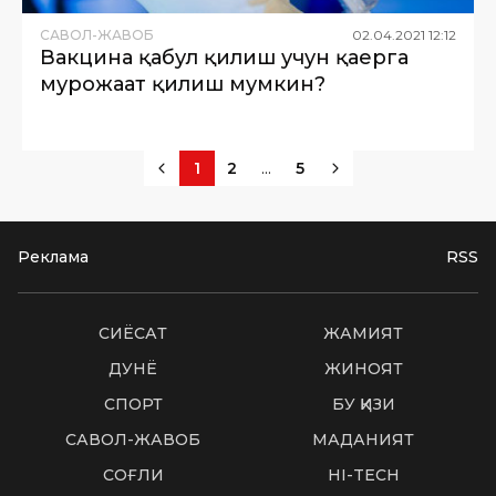
САВОЛ-ЖАВОБ
02
.
04
.
2021
12
:
12
Вакцина қабул қилиш учун қаерга
мурожаат қилиш мумкин?
...
1
2
5
Реклама
RSS
СИËСАТ
ЖАМИЯТ
ДУНË
ЖИНОЯТ
СПОРТ
БУ ҚИЗИҚ
САВОЛ-ЖАВОБ
МАДАНИЯТ
СОҒЛИҚ
HI-TECH