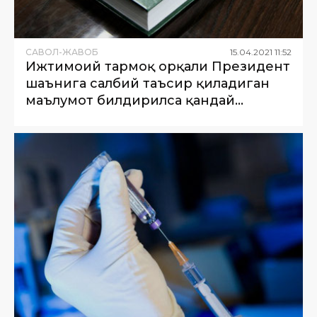
САВОЛ-ЖАВОБ
15
.
04
.
2021
11
:
52
Ижтимоий тармоқ орқали Президент
шаънига салбий таъсир қиладиган
маълумот билдирилса қандай
жавобгарлик мавжуд?