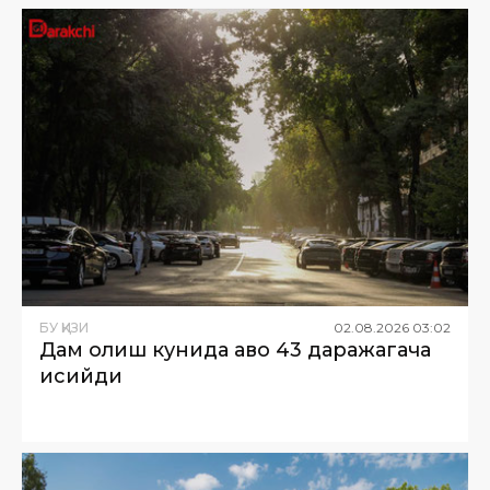
БУ ҚИЗИҚ
02
.
08
.
2026
03
:
02
Дам олиш кунида ҳаво 43 даражагача
исийди