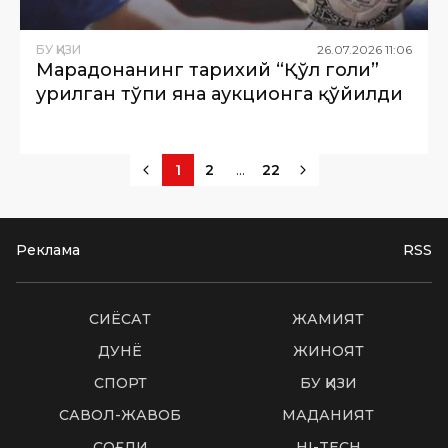
БУ ҚИЗИҚ
26
.
07
.
2026
11
:
06
Марадонанинг тарихий “Қўл голи”
урилган тўпи яна аукционга қўйилди
...
1
2
22
Реклама
RSS
СИËСАТ
ЖАМИЯТ
ДУНË
ЖИНОЯТ
СПОРТ
БУ ҚИЗИҚ
САВОЛ-ЖАВОБ
МАДАНИЯТ
СОҒЛИҚ
HI-TECH