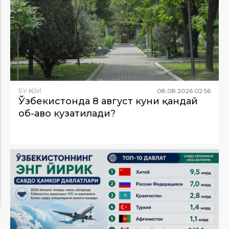
БУ ҚИЗИҚ
08
.
08
.
2026
02
:
56
Ўзбекистонда 8 август куни қандай
об-ҳаво кузатилади?