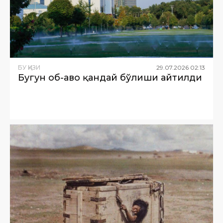
БУ ҚИЗИҚ
29
.
07
.
2026
02
:
13
Бугун об-ҳаво қандай бўлиши айтилди