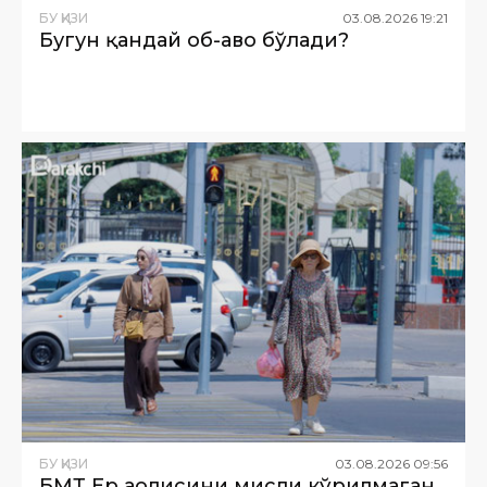
БУ ҚИЗИҚ
03
.
08
.
2026
19
:
21
Бугун қандай об-ҳаво бўлади?
БУ ҚИЗИҚ
03
.
08
.
2026
09
:
56
БМТ Ер аҳолисини мисли кўрилмаган