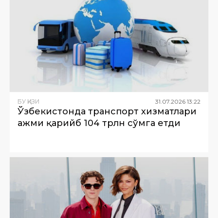
БУ ҚИЗИҚ
31
.
07
.
2026
13
:
22
Ўзбекистонда транспорт хизматлари
ҳажми қарийб 104 трлн сўмга етди