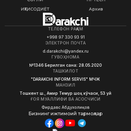
ИҚТИСОДИЁТ
Архив
ТЕЛЕФОН РАҚАМ
+998 97 330 93 91
ЭЛЕКТРОН ПОЧТА
d.darakchi@yandex.ru
ГУВОҲНОМА
№1346
Берилган сана
: 28.05.2020
ТАШКИЛОТ
"DARAKCHI INFORM SERVIS" МЧЖ
МАНЗИЛ
Tошкент ш., Амир Темур шоҳ кўчаси, 53 уй
ҒОЯ МУАЛЛИФИ ВА АСОСЧИСИ
Фирдавс Абдухолиқов
Бизнинг ижтимоий тармоқлар