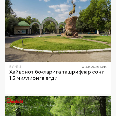
БУ ҚИЗИҚ
01
.
08
.
2026
10
:
13
Ҳайвонот боғларига ташрифлар сони
1,5 миллионга етди