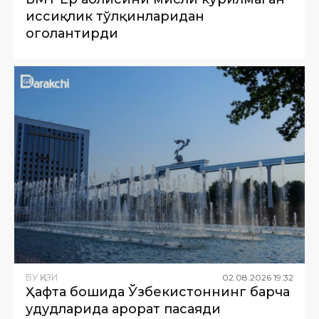
иссиқлик тўлқинларидан
огоҳлантирди
БУ ҚИЗИҚ
02
.
08
.
2026
19
:
32
Ҳафта бошида Ўзбекистоннинг барча
ҳудудларида ҳарорат пасаяди