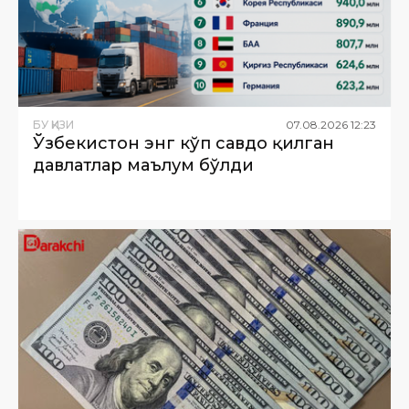
БУ ҚИЗИҚ
07
.
08
.
2026
12
:
23
Ўзбекистон энг кўп савдо қилган
давлатлар маълум бўлди