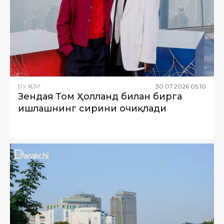
БУ ҚИЗИҚ
30
.
07
.
2026
05
:
10
Зендая Том Ҳолланд билан бирга
ишлашнинг сирини очиқлади