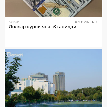
БУ ҚИЗИҚ
07
.
08
.
2026
12
:
10
Доллар курси яна кўтарилди