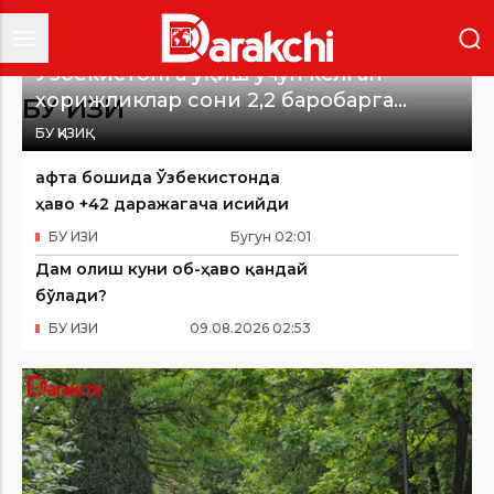
Ўзбекистонга ўқиш учун келган
хорижликлар сони 2,2 баробарга
БУ ҚИЗИҚ
ошди
БУ ҚИЗИҚ
Ҳафта бошида Ўзбекистонда
ҳаво +42 даражагача исийди
БУ ҚИЗИҚ
Бугун
02
:
01
Дам олиш куни об-ҳаво қандай
бўлади?
БУ ҚИЗИҚ
09
.
08
.
2026
02
:
53