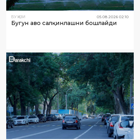
БУ ҚИЗИҚ
05
.
08
.
2026
02
:
10
Бугун ҳаво салқинлашни бошлайди