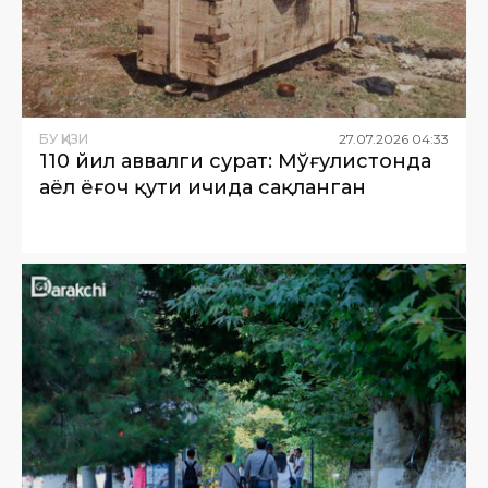
БУ ҚИЗИҚ
27
.
07
.
2026
04
:
33
110 йил аввалги сурат: Мўғулистонда
аёл ёғоч қути ичида сақланган