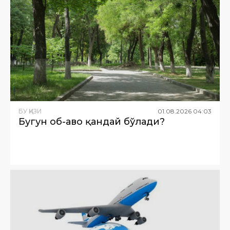
БУ ҚИЗИҚ
01
.
08
.
2026
04
:
03
Бугун об-ҳаво қандай бўлади?