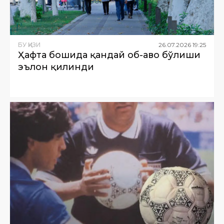
БУ ҚИЗИҚ
26
.
07
.
2026
19
:
25
Ҳафта бошида қандай об-ҳаво бўлиши
эълон қилинди