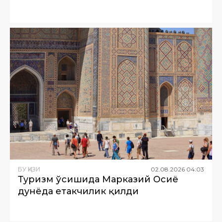
БУ ҚИЗИҚ
02
.
08
.
2026
04
:
03
Туризм ўсишида Марказий Осиё
дунёда етакчилик қилди