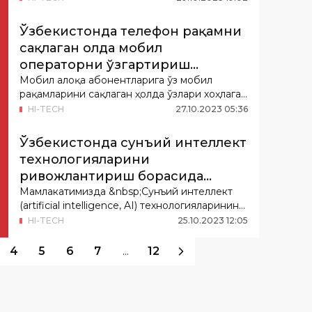
Ўзбекистонда телефон рақамни
сақлаган ҳолда мобил
операторни ўзгартириш
имконияти яратилди
Мобил алоқа абонентларига ўз мобил
рақамларини сақлаган ҳолда ўзлари хоҳлаган
мобил алоқа...
HI-TECH
27
.
10
.
2023
05
:
36
Ўзбекистонда сунъий интеллект
технологияларини
ривожлантириш борасида
қандай ишлар амалга
Мамлакатимизда &nbsp;Сунъий интеллект
(artificial intelligence, AI) технологияларининг
оширилмоқда?
кат...
HI-TECH
25
.
10
.
2023
12
:
05
4
5
6
7
...
12