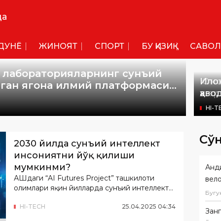
да
ДУНË
ЖИНОЯТ
СПОРТ
БУ ҚИЗИҚ
САВОЛ
 лабораторияларнинг сунъий
Юно
Ило
нган ягона илмий платформаси
шаҳр
ҳаво
оли
HI-T
HI-T
Сў
2030 йилда сунъий интеллект
инсониятни йўқ қилиши
мумкинми?
Анд
АҚШдаги “AI Futures Project” ташкилоти
вел
олимлари яқин йилларда сунъий интеллект
Бугу
қандай ривожланишини тахмин қилишга
HI-TECH
25
.
04
.
2025
04
:
34
ҳаракат қилди.
Зан