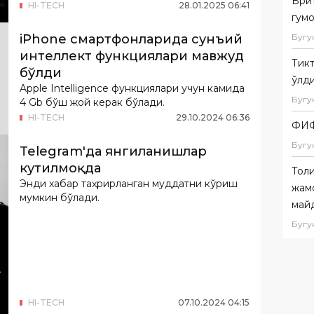
Бри
HI-TECH
28
.
01
.
2025
06
:
41
гум
iPhone смартфонларида сунъий
Бугу
интеллект функциялари мавжуд
Тик
бўлди
ўлд
Apple Intelligence функциялари учун камида
Бугу
4 Gb бўш жой керак бўлади.
HI-TECH
29
.
10
.
2024
06
:
36
ФИФ
Бугу
Telegram'да янгиланишлар
кутилмоқда
Толи
Энди хабар таҳрирланган муддатни кўриш
жам
мумкин бўлади.
май
Бугу
HI-TECH
07
.
10
.
2024
04
:
15