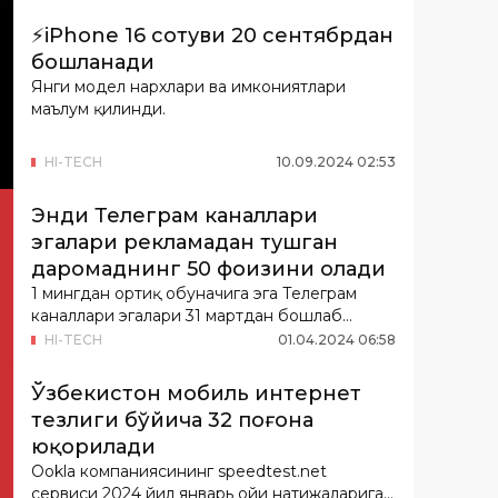
⚡️iPhone 16 сотуви 20 сентябрдан
бошланади
Янги модел нархлари ва имкониятлари
маълум қилинди.
HI-TECH
10
.
09
.
2024
02
:
53
Энди Телеграм каналлари
эгалари рекламадан тушган
даромаднинг 50 фоизини олади
1 мингдан ортиқ обуначига эга Телеграм
каналлари эгалари 31 мартдан бошлаб
улардаги реклам...
HI-TECH
01
.
04
.
2024
06
:
58
Ўзбекистон мобиль интернет
тезлиги бўйича 32 поғона
юқорилади
Ookla компаниясининг speedtest.net
сервиси 2024 йил январь ойи натижаларига