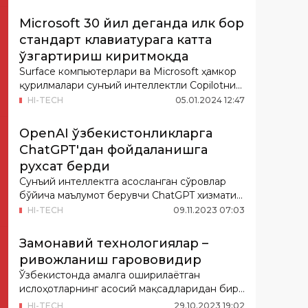
Microsoft 30 йил деганда илк бор
стандарт клавиатурага катта
ўзгартириш киритмоқда
Surface компьютерлари ва Microsoft ҳамкор
қурилмалари сунъий интеллектли Copilotни
ишга ту...
HI-TECH
05
.
01
.
2024
12
:
47
OpenAI ўзбекистонликларга
ChatGPT'дан фойдаланишга
рухсат берди
Сунъий интеллектга асосланган сўровлар
бўйича маълумот берувчи ChatGPT хизмати
ўзбекистонл...
HI-TECH
09
.
11
.
2023
07
:
03
Замонавий технологиялар –
ривожланиш гарововидир
Ўзбекистонда амалга оширилаётган
ислоҳотларнинг асосий мақсадларидан бири
мамлакатимизни д...
HI-TECH
29
.
10
.
2023
19
:
02