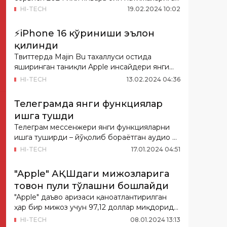
оид янги маълу...
HI-TECH
19
.
02
.
2024
10
:
02
⚡️iPhone 16 кўриниши эълон
қилинди
Твиттерда Majin Bu тахаллуси остида
яширинган таниқли Apple инсайдери янги
авлод iPhoneлар...
HI-TECH
13
.
02
.
2024
04
:
36
Телеграмда янги функциялар
ишга тушди
Телеграм мессенжери янги функцияларни
ишга туширди – йўқолиб бораётган аудио ва
видео хаба...
HI-TECH
17
.
01
.
2024
04
:
51
"Apple" АҚШдаги мижозларига
товон пули тўлашни бошлайди
"Apple" даъво аризаси қаноатлантирилган
ҳар бир мижоз учун 97,12 доллар миқдорида
товон пу...
HI-TECH
08
.
01
.
2024
13
:
13