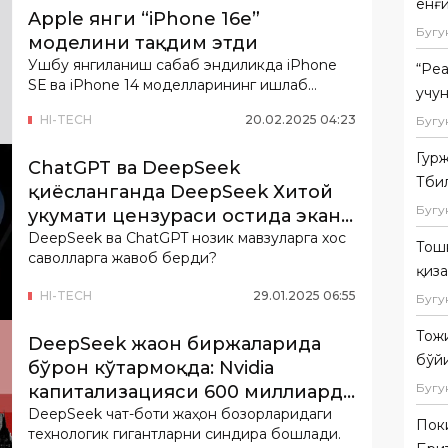
ёнғ
Apple янги “iPhone 16e”
Бугу
моделини тақдим этди
Ушбу янгиланиш сабаб эндиликда iPhone
“Ре
SЕ ва iPhone 14 моделларининг ишлаб
учун
чиқарилиши тўхтатилди.
HI-TECH
20
.
02
.
2025
04
:
23
Бугу
Гурж
ChatGPT ва DeepSeek
Тбил
қиёсланганда DeepSeek Хитой
Бугу
ҳукумати цензураси остида экани
аниқланди
DeepSeek ва ChatGPT нозик мавзуларга хос
Тош
саволларга жавоб берди?
қиза
HI-TECH
29
.
01
.
2025
06
:
55
Бугу
Тож
DeepSeek жаҳон биржаларида
бўй
бўрон кўтармоқда: Nvidia
Бугу
капитализацияси 600 миллиард
долларга камайди
DeepSeek чат-боти жаҳон бозорларидаги
Пок
технологик гигантларни синдира бошлади.