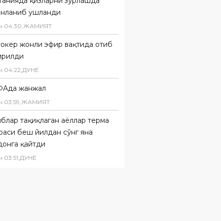
танияда қизларни зўрлашда
онланиб ушланди
н
04
:
30
,
ЖАМИЯТ
токер жонли эфир вақтида отиб
ирилди
н
04
:
22
,
ДУНË
Ада жанжал
н
03
:
59
,
ЖАМИЯТ
блар тақиқлаган аёллар терма
оаси беш йилдан сўнг яна
донга қайтди
н
03
:
51
,
ДУНË