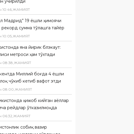
ин ўчирилди
н
10
:
46
,
ЖАМИЯТ
ал Мадрид” 19 ёшли ҳимоячи
 рекорд сумма тўлашга тайёр
н
10
:
05
,
ЖАМИЯТ
истонда яна йирик блэкаут:
иси метроси ҳам тўхтади
н
08
:
38
,
ЖАМИЯТ
кентда Миллий боғда 4 ёшли
лоқ чўкиб кетиб вафот этди
н
08
:
00
,
ЖАМИЯТ
икистонда ҳижоб кийган аёллар
ича рейдлар ўтказилмоқда
н
06
:
32
,
ЖАМИЯТ
истонлик собиқ вазир