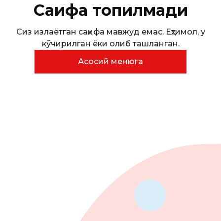
Саҳифа топилмади
Сиз излаётган саҳифа мавжуд емас. Еҳтимол, у
кўчирилган ёки олиб ташланган.
Асосий менюга