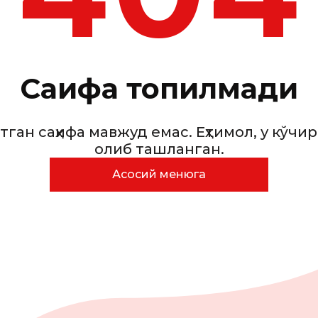
Саҳифа топилмади
тган саҳифа мавжуд емас. Еҳтимол, у кўчи
олиб ташланган.
Асосий менюга