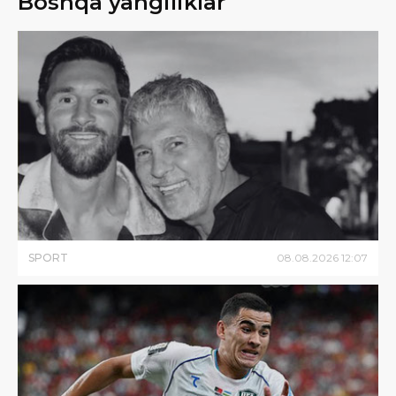
Boshqa yangiliklar
SPORT
08
.
08
.
2026
12
:
07