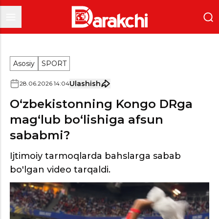
Asosiy
SPORT
Ulashish
28
.
06
.
2026
14
:
04
O‘zbekistonning Kongo DRga
mag‘lub bo‘lishiga afsun
sababmi?
Ijtimoiy tarmoqlarda bahslarga sabab
bo'lgan video tarqaldi.