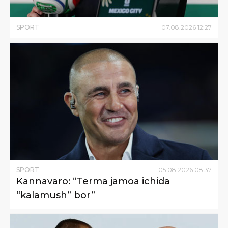
SPORT
07
.
08
.
2026
12
:
27
SPORT
05
.
08
.
2026
08
:
37
Kannavaro: “Terma jamoa ichida
“kalamush” bor”