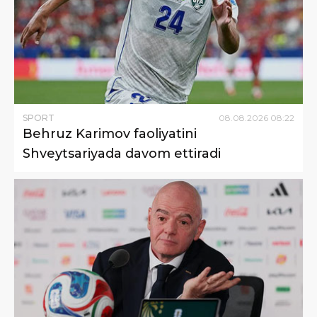
SPORT
08
.
08
.
2026
08
:
22
Behruz Karimov faoliyatini
Shveytsariyada davom ettiradi