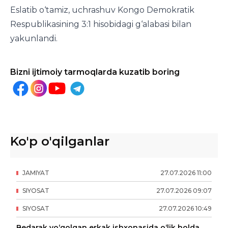
Eslatib o‘tamiz, uchrashuv Kongo Demokratik
Respublikasining 3:1 hisobidagi g‘alabasi bilan
yakunlandi.
Bizni ijtimoiy tarmoqlarda kuzatib boring
Ko'p o'qilganlar
JAMIYAT
27
.
07
.
2026
11
:
00
SIYOSAT
27
.
07
.
2026
09
:
07
SIYOSAT
27
.
07
.
2026
10
:
49
Bedarak yo‘qolgan erkak ishxonasida o‘lik holda