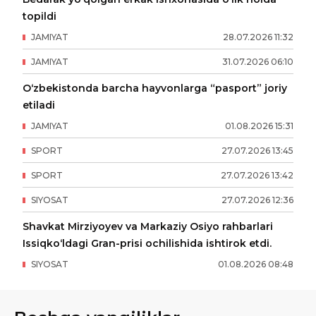
topildi
JAMIYAT
28
.
07
.
2026
11
:
32
JAMIYAT
31
.
07
.
2026
06
:
10
O‘zbekistonda barcha hayvonlarga “pasport” joriy
etiladi
JAMIYAT
01
.
08
.
2026
15
:
31
SPORT
27
.
07
.
2026
13
:
45
SPORT
27
.
07
.
2026
13
:
42
SIYOSAT
27
.
07
.
2026
12
:
36
Shavkat Mirziyoyev va Markaziy Osiyo rahbarlari
Issiqko‘ldagi Gran-prisi ochilishida ishtirok etdi.
SIYOSAT
01
.
08
.
2026
08
:
48