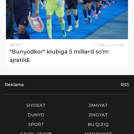
SPORT
01
.
08
.
2026
10
:
58
"Bunyodkor" klubiga 5 milliard so'm
ajratildi.
Reklama
RSS
SIYOSAT
JAMIYAT
DUNYO
JINOYAT
SPORT
BU QIZIQ