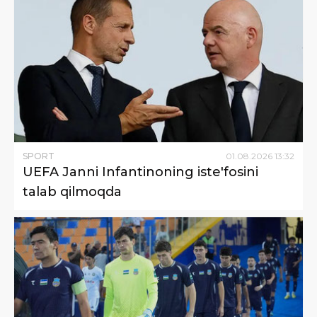
SPORT
01
.
08
.
2026
13
:
32
UEFA Janni Infantinoning iste'fosini
talab qilmoqda