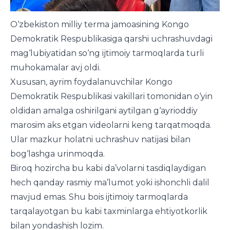
O‘zbekiston milliy terma jamoasining Kongo
Demokratik Respublikasiga qarshi uchrashuvdagi
mag‘lubiyatidan so‘ng ijtimoiy tarmoqlarda turli
muhokamalar avj oldi.
Xususan, ayrim foydalanuvchilar Kongo
Demokratik Respublikasi vakillari tomonidan o‘yin
oldidan amalga oshirilgani aytilgan g‘ayrioddiy
marosim aks etgan videolarni keng tarqatmoqda.
Ular mazkur holatni uchrashuv natijasi bilan
bog‘lashga urinmoqda.
Biroq hozircha bu kabi da’volarni tasdiqlaydigan
hech qanday rasmiy ma’lumot yoki ishonchli dalil
mavjud emas. Shu bois ijtimoiy tarmoqlarda
tarqalayotgan bu kabi taxminlarga ehtiyotkorlik
bilan yondashish lozim.