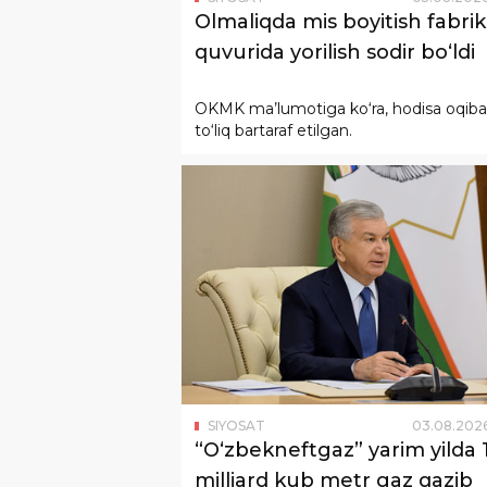
Olmaliqda mis boyitish fabrik
quvurida yorilish sodir bo‘ldi
OKMK ma’lumotiga ko‘ra, hodisa oqibat
to‘liq bartaraf etilgan.
SIYOSAT
03
.
08
.
202
“Oʻzbekneftgaz” yarim yilda 1
milliard kub metr gaz qazib