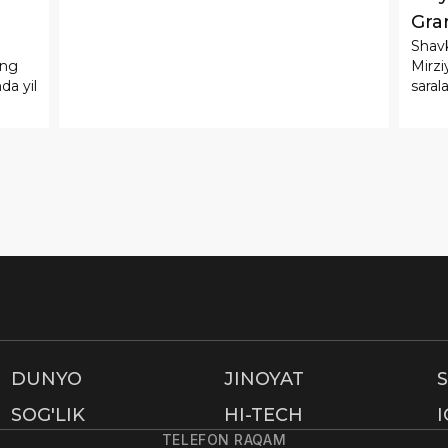
Gran
Shavk
etdi
ing
Mirzi
da yil
saral
ha
DUNYO
JINOYAT
SOG'LIK
HI-TECH
TELEFON RAQAM