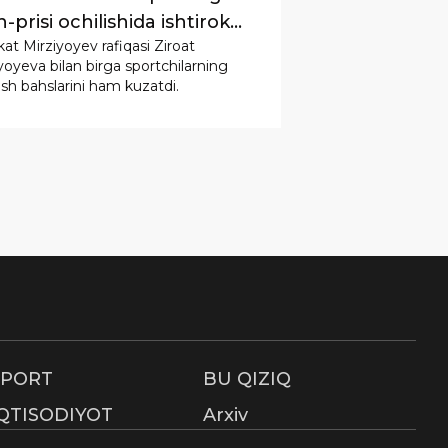
-prisi ochilishida ishtirok
at Mirziyoyev rafiqasi Ziroat
.
yoyeva bilan birga sportchilarning
ash bahslarini ham kuzatdi.
SPORT
BU QIZIQ
IQTISODIYOT
Arxiv