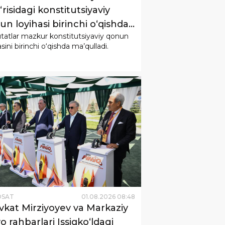
‘risidagi konstitutsiyaviy
n loyihasi birinchi o‘qishda
atlar mazkur konstitutsiyaviy qonun
l qilindi.
asini birinchi o‘qishda ma’qulladi.
OSAT
01
.
08
.
2026
08
:
48
vkat Mirziyoyev va Markaziy
o rahbarlari Issiqko‘ldagi