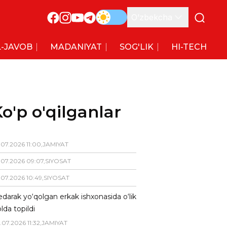
O’zbekcha
-JAVOB
MADANIYAT
SOG'LIK
HI-TECH
o'p o'qilganlar
.
07
.
2026
11
:
00
,
JAMIYAT
.
07
.
2026
09
:
07
,
SIYOSAT
.
07
.
2026
10
:
49
,
SIYOSAT
darak yo‘qolgan erkak ishxonasida o‘lik
lda topildi
.
07
.
2026
11
:
32
,
JAMIYAT