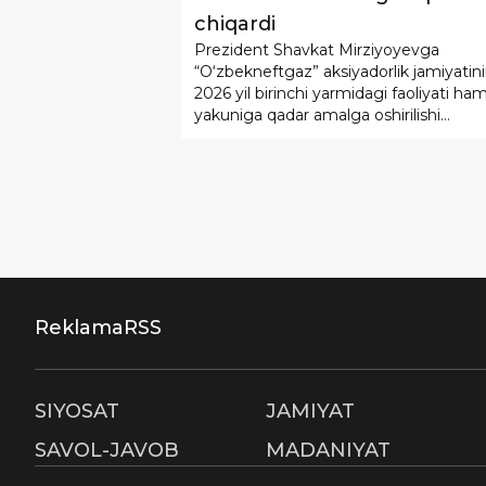
chiqardi
Prezident Shavkat Mirziyoyevga
“O‘zbekneftgaz” aksiyadorlik jamiyatin
2026 yil birinchi yarmidagi faoliyati ham
yakuniga qadar amalga oshirilishi
rejalashtirilgan ustuvor vazifalar bo‘yic
hisobot berildi.
Reklama
RSS
SIYOSAT
JAMIYAT
SAVOL-JAVOB
MADANIYAT