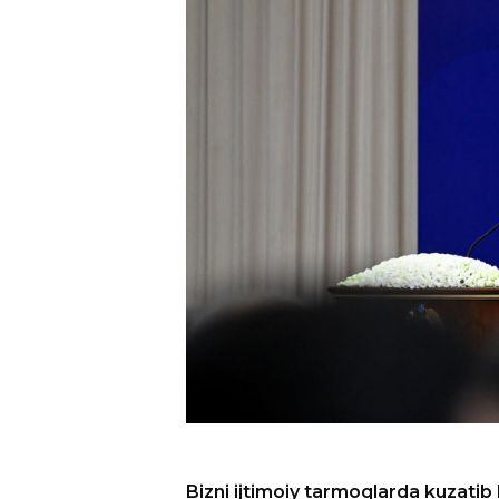
Bizni ijtimoiy tarmoqlarda kuzatib