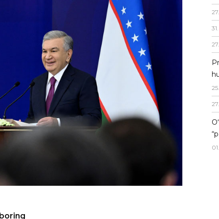
27
31
.
27
Pr
hu
25
27
O‘
“p
01
 boring