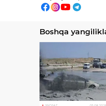
Boshqa yangilikl
SIYOSAT
05
.
08
.
202