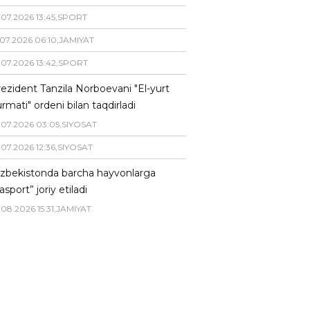
.
07
.
2026
13
:
45
,
SPORT
07
.
2026
06
:
10
,
JAMIYAT
.
07
.
2026
13
:
42
,
SPORT
ezident Tanzila Norboevani "El-yurt
rmati" ordeni bilan taqdirladi
.
07
.
2026
03
:
05
,
SIYOSAT
.
07
.
2026
12
:
36
,
SIYOSAT
zbekistonda barcha hayvonlarga
asport” joriy etiladi
.
08
.
2026
15
:
31
,
JAMIYAT