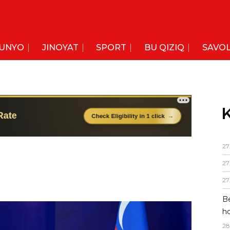
UNYO
JINOYAT
SPORT
BU QIZIQ
SAVOL
K
27
27
27
Be
ho
28