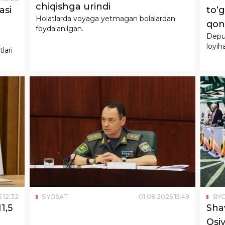
chiqishga urindi
to‘g
asi
Holatlarda voyaga yetmagan bolalardan
qonu
foydalanilgan.
Deput
qabu
loyih
lari
6
12
:
32
SIYOSAT
01
.
08
.
2026
15
:
49
SIY
1,5
Sha
Osiy