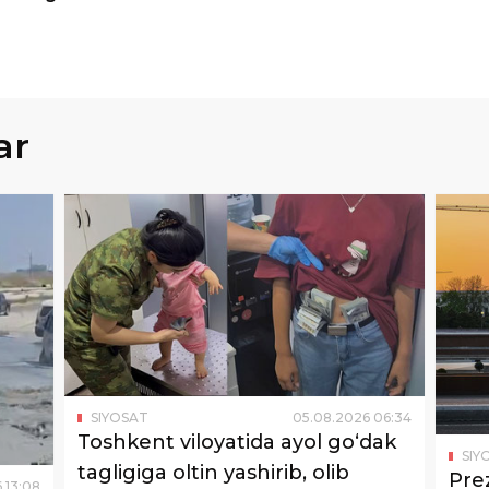
ar
SIYOSAT
05
.
08
.
2026
06
:
34
Toshkent viloyatida ayol go‘dak
SIY
tagligiga oltin yashirib, olib
Pre
6
13
:
08