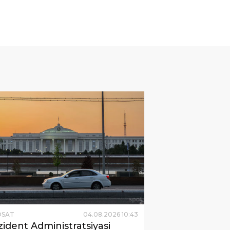
OSAT
04
.
08
.
2026
10
:
43
zident Administratsiyasi