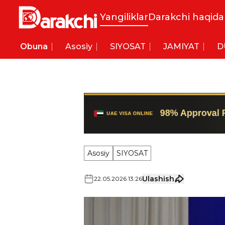
Yangiliklar
Darakchi haqida
Obuna
Asosiy
SIYOSAT
JAMIYAT
D
Asosiy
SIYOSAT
Ulashish
22
.
05
.
2026
13
:
26