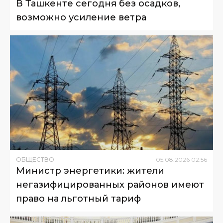
В Ташкенте сегодня без осадков,
возможно усиление ветра
ОБЩЕСТВО
05
.
08
.
2026
02
:
56
Министр энергетики: жители
негазифицированных районов имеют
право на льготный тариф