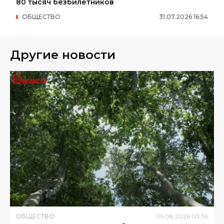
80 тысяч безбилетников
ОБЩЕСТВО
31
.
07
.
2026
16
:
54
Другие новости
ОБЩЕСТВО
05
.
08
.
2026
03
:
36