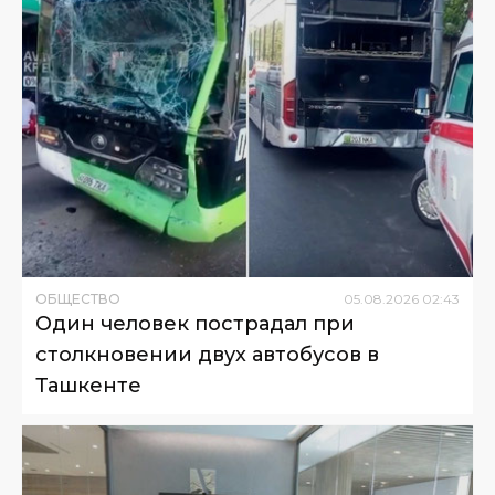
ОБЩЕСТВО
05
.
08
.
2026
02
:
43
Один человек пострадал при
столкновении двух автобусов в
Ташкенте