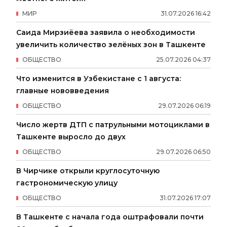
МИР
31
.
07
.
2026
16
:
42
Саида Мирзиёева заявила о необходимости
увеличить количество зелёных зон в Ташкенте
ОБЩЕСТВО
25
.
07
.
2026
04
:
37
Что изменится в Узбекистане с 1 августа:
главные нововведения
ОБЩЕСТВО
29
.
07
.
2026
06
:
19
Число жертв ДТП с патрульными мотоциклами в
Ташкенте выросло до двух
ОБЩЕСТВО
29
.
07
.
2026
06
:
50
В Чирчике открыли круглосуточную
гастрономическую улицу
ОБЩЕСТВО
31
.
07
.
2026
17
:
07
В Ташкенте с начала года оштрафовали почти