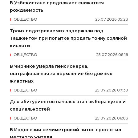
В Узбекистане продолжает снижаться
рождаемость
ОБЩЕСТВО
25
.
07
.
2026
05
:
23
Троих подозреваемых задержали под
Ташкентом при попытке продать тонну соляной
кислоты
ОБЩЕСТВО
25
.
07
.
2026
08
:
18
В Чирчике умерла пенсионерка,
оштрафованная за кормление бездомных
животных
ОБЩЕСТВО
25
.
07
.
2026
07
:
39
Для абитуриентов начался этап выбора вузов и
специальностей
ОБЩЕСТВО
25
.
07
.
2026
06
:
03
В Индонезии семиметровый питон проглотил
местного жителя