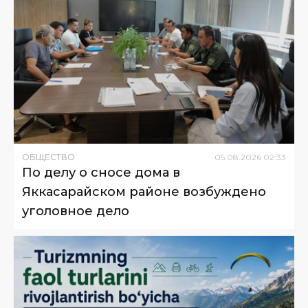
ОБЩЕСТВО
05
.
08
.
2026
02
:
33
По делу о сносе дома в
Яккасарайском районе возбуждено
уголовное дело