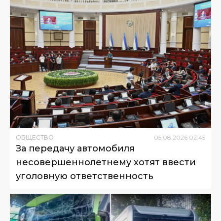
ОБЩЕСТВО
05
.
08
.
2026
02
:
45
За передачу автомобиля
несовершеннолетнему хотят ввести
уголовную ответственность