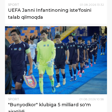
SPORT
01
.
08
.
2026
13
:
32
UEFA Janni Infantinoning iste'fosini
talab qilmoqda
SPORT
01
.
08
.
2026
10
:
58
"Bunyodkor" klubiga 5 milliard so'm
ajratildi.