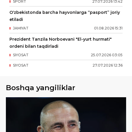
SPORT
27
.
07
.
2026
13
:
42
O‘zbekistonda barcha hayvonlarga “pasport” joriy
etiladi
JAMIYAT
01
.
08
.
2026
15
:
31
Prezident Tanzila Norboevani "El-yurt hurmati"
ordeni bilan taqdirladi
SIYOSAT
25
.
07
.
2026
03
:
05
SIYOSAT
27
.
07
.
2026
12
:
36
Boshqa yangiliklar