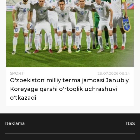
SPORT
28
.
07
.
2026
08
:
24
O'zbekiston milliy terma jamoasi Janubiy
Koreyaga qarshi o'rtoqlik uchrashuvi
o'tkazadi
Reklama
RSS