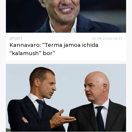
SPORT
05
.
08
.
2026
08
:
37
Kannavaro: “Terma jamoa ichida
“kalamush” bor”