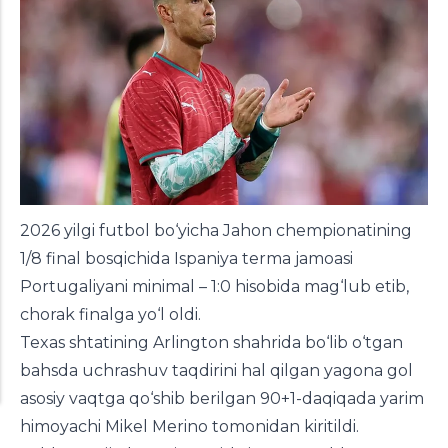
2026 yilgi futbol bo‘yicha Jahon chempionatining
1/8 final bosqichida Ispaniya terma jamoasi
Portugaliyani minimal – 1:0 hisobida mag‘lub etib,
chorak finalga yo‘l oldi.
Texas shtatining Arlington shahrida bo‘lib o‘tgan
bahsda uchrashuv taqdirini hal qilgan yagona gol
asosiy vaqtga qo‘shib berilgan 90+1-daqiqada yarim
himoyachi Mikel Merino tomonidan kiritildi.