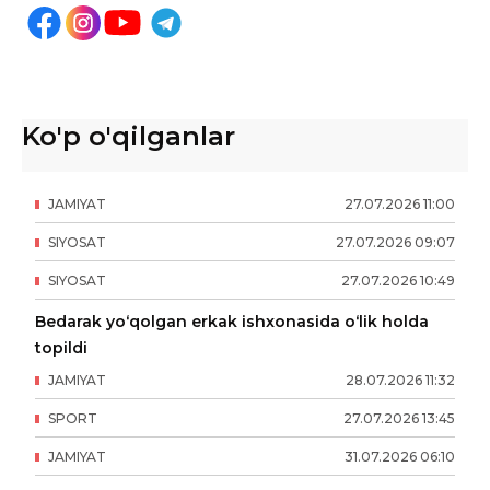
Ko'p o'qilganlar
JAMIYAT
27
.
07
.
2026
11
:
00
SIYOSAT
27
.
07
.
2026
09
:
07
SIYOSAT
27
.
07
.
2026
10
:
49
Bedarak yo‘qolgan erkak ishxonasida o‘lik holda
topildi
JAMIYAT
28
.
07
.
2026
11
:
32
SPORT
27
.
07
.
2026
13
:
45
JAMIYAT
31
.
07
.
2026
06
:
10