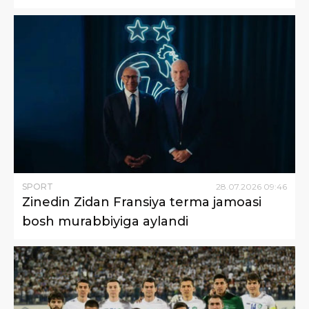
SPORT
28
.
07
.
2026
09
:
46
Zinedin Zidan Fransiya terma jamoasi
bosh murabbiyiga aylandi