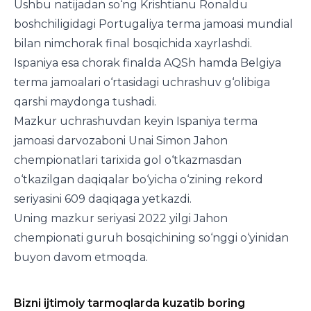
Ushbu natijadan so‘ng Krishtianu Ronaldu
boshchiligidagi Portugaliya terma jamoasi mundial
bilan nimchorak final bosqichida xayrlashdi.
Ispaniya esa chorak finalda AQSh hamda Belgiya
terma jamoalari o‘rtasidagi uchrashuv g‘olibiga
qarshi maydonga tushadi.
Mazkur uchrashuvdan keyin Ispaniya terma
jamoasi darvozaboni Unai Simon Jahon
chempionatlari tarixida gol o‘tkazmasdan
o‘tkazilgan daqiqalar bo‘yicha o‘zining rekord
seriyasini 609 daqiqaga yetkazdi.
Uning mazkur seriyasi 2022 yilgi Jahon
chempionati guruh bosqichining so‘nggi o‘yinidan
buyon davom etmoqda.
Bizni ijtimoiy tarmoqlarda kuzatib boring