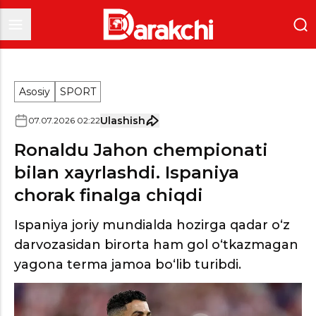
Asosiy
SPORT
Ulashish
07
.
07
.
2026
02
:
22
Ronaldu Jahon chempionati
bilan xayrlashdi. Ispaniya
chorak finalga chiqdi
Ispaniya joriy mundialda hozirga qadar o‘z
darvozasidan birorta ham gol o‘tkazmagan
yagona terma jamoa bo‘lib turibdi.