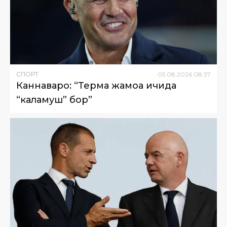
СПОРТ
05
.
08
.
2026
08
:
37
Каннаваро: “Терма жамоа ичида
“каламуш” бор”