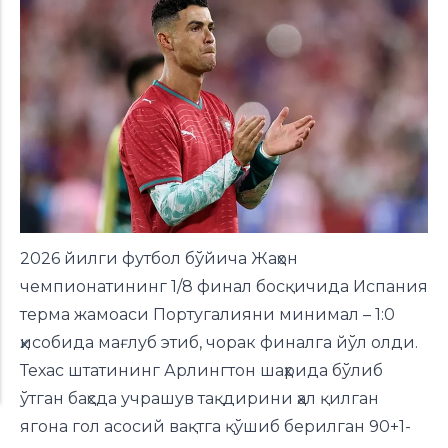
2026 йилги футбол бўйича Жаҳон
чемпионатининг 1/8 финал босқичида Испания
терма жамоаси Португалияни минимал – 1:0
ҳисобида мағлуб этиб, чорак финалга йўл олди.
Техас штатининг Арлингтон шаҳрида бўлиб
ўтган баҳсда учрашув тақдирини ҳал қилган
ягона гол асосий вақтга қўшиб берилган 90+1-