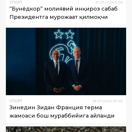
СПОРТ
31
.
07
.
2026
11
:
06
“Бунёдкор” молиявий инқироз сабаб
Президентга мурожаат қилмоқчи
СПОРТ
28
.
07
.
2026
09
:
46
Зинедин Зидан Франция терма
жамоаси бош мураббийига айланди