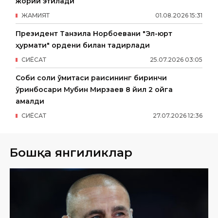
жорий этилади
ЖАМИЯТ
01
.
08
.
2026
15
:
31
Президент Танзила Норбоевани "Эл-юрт
ҳурмати" ордени билан тақдирлади
СИËСАТ
25
.
07
.
2026
03
:
05
Собиқ солиқ қўмитаси раисининг биринчи
ўринбосари Мубин Мирзаев 8 йил 2 ойга
қамалди
СИËСАТ
27
.
07
.
2026
12
:
36
Бошқа янгиликлар