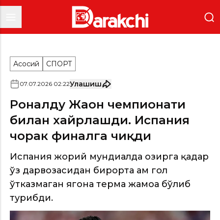
Асосий
СПОРТ
Улашиш
07
.
07
.
2026
02
:
22
Роналду Жаҳон чемпионати
билан хайрлашди. Испания
чорак финалга чиқди
Испания жорий мундиалда ҳозирга қадар
ўз дарвозасидан бирорта ҳам гол
ўтказмаган ягона терма жамоа бўлиб
турибди.