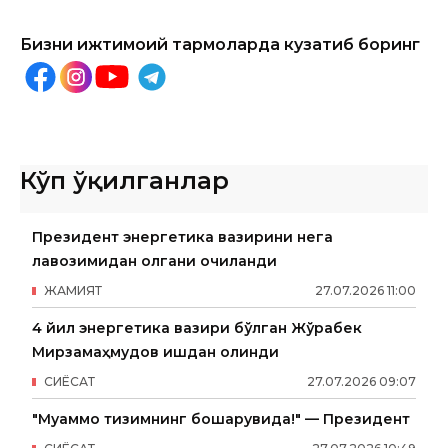
Бизни ижтимоий тармоқларда кузатиб боринг
Кўп ўқилганлар
Президент энергетика вазирини нега
лавозимидан олгани очиқланди
ЖАМИЯТ
27
.
07
.
2026
11
:
00
4 йил энергетика вазири бўлган Жўрабек
Мирзамаҳмудов ишдан олинди
СИËСАТ
27
.
07
.
2026
09
:
07
"Муаммо тизимнинг бошқарувида!" — Президент