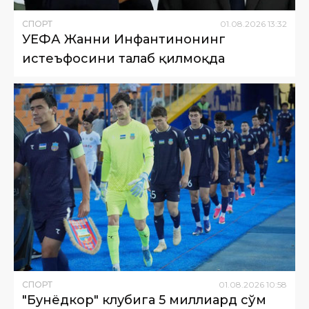
СПОРТ
01
.
08
.
2026
13
:
32
УЕФА Жанни Инфантинонинг
истеъфосини талаб қилмоқда
СПОРТ
01
.
08
.
2026
10
:
58
"Бунёдкор" клубига 5 миллиард сўм