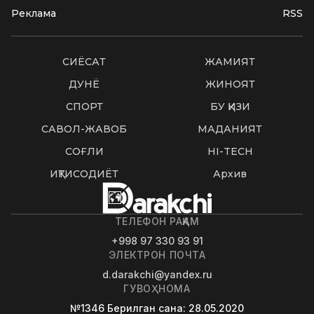
Реклама
RSS
СИËСАТ
ЖАМИЯТ
ДУНË
ЖИНОЯТ
СПОРТ
БУ ҚИЗИҚ
САВОЛ-ЖАВОБ
МАДАНИЯТ
СОҒЛИҚ
HI-TECH
ИҚТИСОДИЁТ
Архив
ТЕЛЕФОН РАҚАМ
+998 97 330 93 91
ЭЛЕКТРОН ПОЧТА
d.darakchi@yandex.ru
ГУВОҲНОМА
№1346
Берилган сана
: 28.05.2020