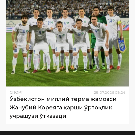
СПОРТ
28
.
07
.
2026
08
:
24
Ўзбекистон миллий терма жамоаси
Жанубий Кореяга қарши ўртоқлик
учрашуви ўтказади