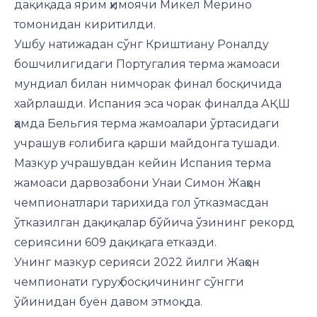
дақиқада ярим ҳимоячи Микел Мерино
томонидан киритилди.
Ушбу натижадан сўнг Криштиану Роналду
бошчилигидаги Португалия терма жамоаси
мундиал билан нимчорак финал босқичида
хайрлашди. Испания эса чорак финалда АҚШ
ҳамда Бельгия терма жамоалари ўртасидаги
учрашув ғолибига қарши майдонга тушади.
Мазкур учрашувдан кейин Испания терма
жамоаси дарвозабони Унаи Симон Жаҳон
чемпионатлари тарихида гол ўтказмасдан
ўтказилган дақиқалар бўйича ўзининг рекорд
сериясини 609 дақиқага етказди.
Унинг мазкур серияси 2022 йилги Жаҳон
чемпионати гуруҳ босқичининг сўнгги
ўйинидан буён давом этмоқда.