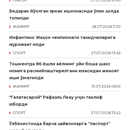
СИËСАТ
27
.
07
.
2026
10
:
49
Бедарак йўқолган эркак ишхонасида ўлик ҳолда
топилди
ЖАМИЯТ
28
.
07
.
2026
11
:
32
Инфантино Жаҳон чемпионати танқидчиларига
мурожаат қилди
СПОРТ
27
.
07
.
2026
13
:
45
Тошкентда 86 ёшли аёлнинг уйи бошқа шахс
номига расмийлаштирилгани юзасидан жиноят
иши қўзғатилди
ЖАМИЯТ
31
.
07
.
2026
06
:
10
"Галатасарой" Рафаэль Леау учун таклиф
юборди
СПОРТ
27
.
07
.
2026
13
:
42
Ўзбекистонда барча ҳайвонларга “паспорт”