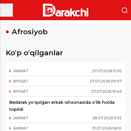
Аfrosiyob
Ko'p o'qilganlar
JAMIYAT
27
.
07
.
2026
11
:
00
SIYOSAT
27
.
07
.
2026
09
:
07
SIYOSAT
27
.
07
.
2026
10
:
49
Bedarak yo‘qolgan erkak ishxonasida o‘lik holda
topildi
JAMIYAT
28
.
07
.
2026
11
:
32
JAMIYAT
31
.
07
.
2026
06
:
10