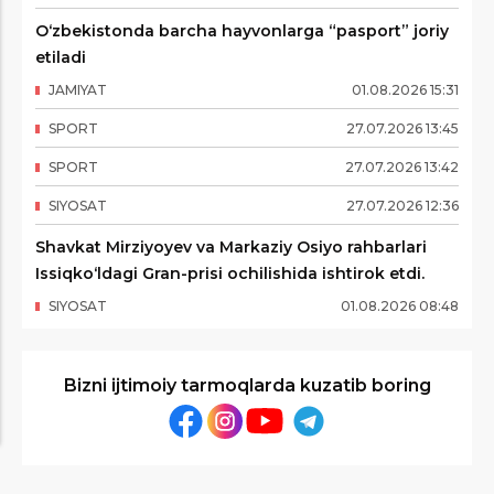
O‘zbekistonda barcha hayvonlarga “pasport” joriy
etiladi
JAMIYAT
01
.
08
.
2026
15
:
31
SPORT
27
.
07
.
2026
13
:
45
SPORT
27
.
07
.
2026
13
:
42
SIYOSAT
27
.
07
.
2026
12
:
36
Shavkat Mirziyoyev va Markaziy Osiyo rahbarlari
Issiqko‘ldagi Gran-prisi ochilishida ishtirok etdi.
SIYOSAT
01
.
08
.
2026
08
:
48
Bizni ijtimoiy tarmoqlarda kuzatib boring