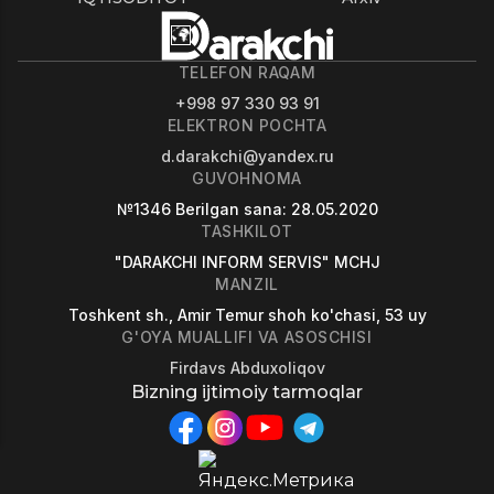
TELEFON RAQAM
+998 97 330 93 91
ELEKTRON POCHTA
d.darakchi@yandex.ru
GUVOHNOMA
№1346
Berilgan sana
: 28.05.2020
TASHKILOT
"DARAKCHI INFORM SERVIS" MCHJ
MANZIL
Toshkent sh., Amir Temur shoh ko'chasi, 53 uy
G'OYA MUALLIFI VA ASOSCHISI
Firdavs Abduxoliqov
Bizning ijtimoiy tarmoqlar