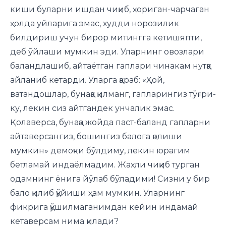
киши буларни ишдан чиқиб, ҳориган-чарчаган
ҳолда уйларига эмас, худди норозилик
билдириш учун бирор митингга кетишяпти,
деб ўйлаши мумкин эди. Уларнинг овозлари
баландлашиб, айтаётган гаплари чинакам нутққа
айланиб кетарди. Уларга қараб: «Ҳой,
ватандошлар, бунақа қилманг, гапларингиз тўғри-
ку, лекин сиз айтгандек унчалик эмас.
Қолаверса, бунақа жойда паст-баланд гапларни
айтаверсангиз, бошингиз балога қолиши
мумкин» демоқчи бўлдиму, лекин юрагим
бетламай индаёлмадим. Жаҳли чиқиб турган
одамнинг ёнига йўлаб бўладими! Сизни у бир
бало қилиб қўйиши ҳам мумкин. Уларнинг
фикрига қўшилмаганимдан кейин индамай
кетаверсам нима қилади?