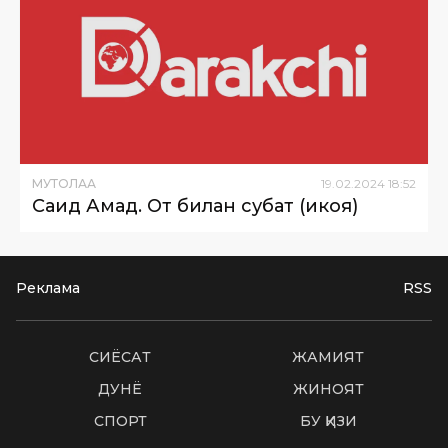
МУТОЛАА
19
.
02
.
2024
18
:
52
Саид Аҳмад. От билан суҳбат (ҳикоя)
Реклама
RSS
СИËСАТ
ЖАМИЯТ
ДУНË
ЖИНОЯТ
СПОРТ
БУ ҚИЗИҚ