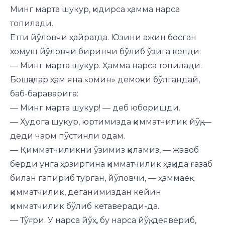
Минг марта шукур, қидирса ҳамма нарса
топилади.
Етти йўловчи ҳайратда. Юзини ажин босган
хомуш йўловчи биринчи бўлиб ўзига келди:
— Минг марта шукур. Ҳамма нарса топилади.
Бошқалар ҳам яна «омин» демоқчи бўлгандай,
баб-бараварига:
— Минг марта шукур! — деб юборишди.
— Худога шукур, юртимизда қимматчилик йўқ, —
деди чарм пўстинли одам.
— Қимматчиликни ўзимиз қиламиз, — жавоб
берди унга ҳозиргина қимматчилик ҳақида ғазаб
билан гапириб турган, йўловчи, — ҳаммаёқ
қимматчилик, деганимиздан кейин
қимматчилик бўлиб кетаверади-да.
— Тўғри. У нарса йўҳ, бу нарса йўқ, деявериб,