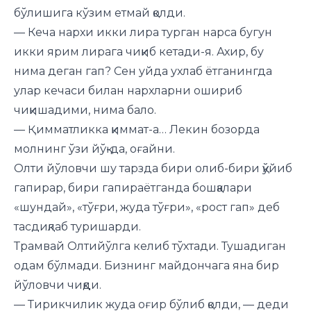
бўлишига кўзим етмай қолди.
— Кеча нархи икки лира турган нарса бугун
икки ярим лирага чиқиб кетади-я. Ахир, бу
нима деган гап? Сен уйда ухлаб ётганингда
улар кечаси билан нархларни ошириб
чиқишадими, нима бало.
— Қимматликка қиммат-а… Лекин бозорда
молнинг ўзи йўқ-да, оғайни.
Олти йўловчи шу тарзда бири олиб-бири қўйиб
гапирар, бири гапираётганда бошқалари
«шундай», «тўғри, жуда тўғри», «рост гап» деб
тасдиқлаб туришарди.
Трамвай Олтийўлга келиб тўхтади. Тушадиган
одам бўлмади. Бизнинг майдончага яна бир
йўловчи чиқди.
— Тирикчилик жуда оғир бўлиб қолди, — деди