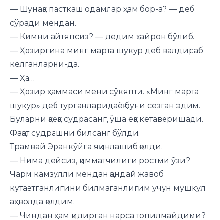
— Шунақа пасткаш одамлар ҳам бор-а? — деб
сўради мендан.
— Кимни айтяпсиз? — дедим ҳайрон бўлиб.
— Ҳозиргина минг марта шукур деб валдираб
келганларни-да.
— Ҳа…
— Ҳозир ҳаммаси мени сўкяпти. «Минг марта
шукур» деб турганларидаёқ буни сезган эдим.
Буларни қаёққа судрасанг, ўша ёққа кетаверишади.
Фақат судрашни билсанг бўлди.
Трамвай Эранкўйга яқинлашиб қолди.
— Нима дейсиз, қимматчилиги ростми ўзи?
Чарм камзулли мендан қандай жавоб
кутаётганлигини билмаганлигим учун мушкул
аҳволда қолдим.
— Чиндан ҳам қидирган нарса топилмайдими?