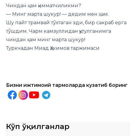
Чиндан ҳам қимматчиликми?
— Минг марта шукур! — дедим мен ҳам.
Шу пайт трамвай тўхтаган эди, бир сакраб ерга
тўшдим. Чарм камзуллидан қутулганимга
чиндан ҳам минг марта шукур!
Туркчадан Миад Ҳакимов таржимаси
Бизни ижтимоий тармоқларда кузатиб боринг
Кўп ўқилганлар