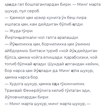
ҳақида гап бошлаганлардан бири. — Минг марта
шукур, пул сероб.
— Ҳаммол ҳам ҳозир кунига ўн беш лира
ишласа ҳам, кам дейдиган бўлиб қолди.
— Жуда тўғри.
Йиртиқ шапкали чол гапга аралашди:
— Йўқчиликка ҳам, борчиликка ҳам ўзимиз
айбдормиз. Биттаси туриб «чой йўқ» дейдиган
бўлса, ҳамма чойга ёпишади. Қарабсизки, чой
топиб бўлмай қолади. Шундай қилгандан кейин,
бор нарса ҳам йўқолади-да. Минг қатла шукур,
ҳамма нарса бор.
— Худога шукур, ҳамма ёқда тўкинчилик.
Трамвай Фенерйўлига келиб тўхтаган эди,
йўловчилардан бири:
— Минг марта шукур, минг марта шукур, —