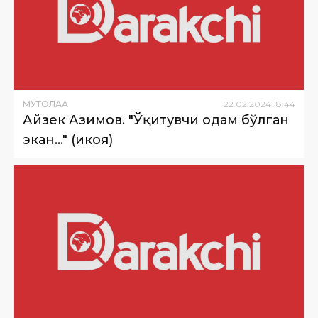
МУТОЛАА
22
.
02
.
2024
18
:
44
Айзек Азимов. "Ўқитувчи одам бўлган
экан…" (ҳикоя)