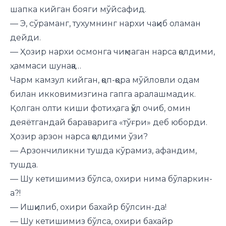
шапка кийган бояги мўйсафид.
— Э, сўраманг, тухумнинг нархи чақиб оламан
дейди.
— Ҳозир нархи осмонга чиқмаган нарса қолдими,
ҳаммаси шунақа…
Чарм камзул кийган, қоп-қора мўйловли одам
билан икковимизгина гапга аралашмадик.
Қолган олти киши фотиҳага қўл очиб, омин
деяётгандай бараварига «тўғри» деб юборди.
Ҳозир арзон нарса қолдими ўзи?
— Арзончиликни тушда кўрамиз, афандим,
тушда.
— Шу кетишимиз бўлса, охири нима бўларкин-
а?!
— Ишқилиб, охири бахайр бўлсин-да!
— Шу кетишимиз бўлса, охири бахайр