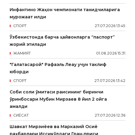
Инфантино Жаҳон чемпионати танқидчиларига
мурожаат қилди
СПОРТ
27
.
07
.
2026
13
:
45
Ўзбекистонда барча ҳайвонларга “паспорт”
жорий этилади
ЖАМИЯТ
01
.
08
.
2026
15
:
31
"Галатасарой" Рафаэль Леау учун таклиф
юборди
СПОРТ
27
.
07
.
2026
13
:
42
Собиқ солиқ қўмитаси раисининг биринчи
ўринбосари Мубин Мирзаев 8 йил 2 ойга
қамалди
СИËСАТ
27
.
07
.
2026
12
:
36
Шавкат Мирзиёев ва Марказий Осиё
раҳбарлари Иссиқкўлдаги Гран-приси