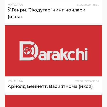
МУТОЛАА
21
.
02
.
2024
18
:
32
Ў.Генри. “Жодугар”нинг нонлари
(ҳикоя)
МУТОЛАА
20
.
02
.
2024
18
:
37
Арнолд Беннетт. Васиятнома (ҳикоя)