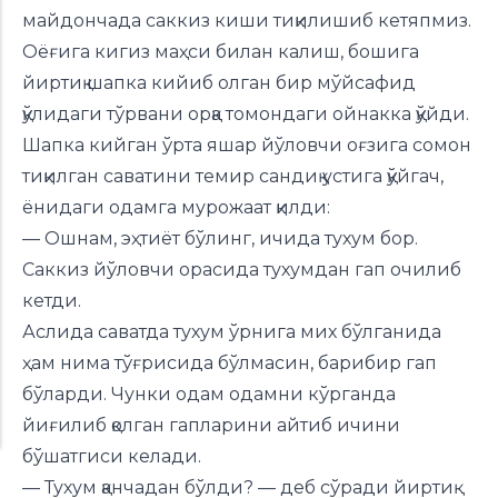
майдончада саккиз киши тиқилишиб кетяпмиз.
Оёғига кигиз маҳси билан калиш, бошига
йиртиқ шапка кийиб олган бир мўйсафид
қўлидаги тўрвани орқа томондаги ойнакка қўйди.
Шапка кийган ўрта яшар йўловчи оғзига сомон
тиқилган саватини темир сандиқ устига қўйгач,
ёнидаги одамга мурожаат қилди:
— Ошнам, эҳтиёт бўлинг, ичида тухум бор.
Саккиз йўловчи орасида тухумдан гап очилиб
кетди.
Аслида саватда тухум ўрнига мих бўлганида
ҳам нима тўғрисида бўлмасин, барибир гап
бўларди. Чунки одам одамни кўрганда
йиғилиб қолган гапларини айтиб ичини
бўшатгиси келади.
— Тухум қанчадан бўлди? — деб сўради йиртиқ