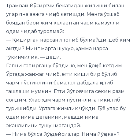
Трамвай Йўғиртчи бекатидан жилиши билан
улар яна авжга чиқиб кетишди. Менга ўхшаб
боядан бери жим келаётган чарм камзулли
одам чидаб туролмай:
— Қидирган нарсани топиб бўлмайди, деб ким
айтди? Минг марта шукур, ҳамма нарса
тўкинчилик, — деди.
Гапни гапирган у бўлди-ю, мен қўрқиб кетдим.
Ўртада жанжал чиқиб, етти киши бир бўлиб
чарм пўстинлини бемалол дабдала қилиб
ташлаши мумкин. Етти йўловчига секин разм
солдим. Улар ҳам чарм пўстинлига тикилиб
туришибди. Ўртага жимлик чўкди. Гўё улар бу
одам нима деганини, мақсади нима
эканлигини тушунмагандай.
— Нима бўлса йўқ дейсизлар. Нима йўқ экан?