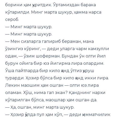
борини ҳам қуритдик. Ўртамиздан барака
кўтарилди. Минг марта шукур, ҳамма нарса
сероб.
— Минг марта шукур.
— Минг марта шукур.
— Мен сизларга гапириб бераман, мана
ўзингиз кўринг, — деди уларга чарм камзулли
одам, — ўзим шоферман. Бундан ўн олти йил
бурун ойига бир юз йигирма лира олардим.
Ўша пайтларда бир кило қанд ўттиз қуруш
турарди. Ҳозир бўлса бир кило қанд икки лира.
Лекин маошим ҳам ошган — олти юз лира
оламан. Хўш, нима гап экан? Қанднинг нархи
кўтарилган бўлса, маошлар ҳам ошган-да.
— Ҳа, ошган, минг марта шукур.
— Ҳозир қўлда пул ҳам кўп, — деди қимматчилик