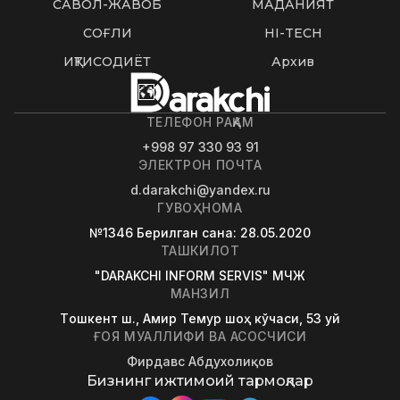
САВОЛ-ЖАВОБ
МАДАНИЯТ
СОҒЛИҚ
HI-TECH
ИҚТИСОДИЁТ
Архив
ТЕЛЕФОН РАҚАМ
+998 97 330 93 91
ЭЛЕКТРОН ПОЧТА
d.darakchi@yandex.ru
ГУВОҲНОМА
№1346
Берилган сана
: 28.05.2020
ТАШКИЛОТ
"DARAKCHI INFORM SERVIS" МЧЖ
МАНЗИЛ
Tошкент ш., Амир Темур шоҳ кўчаси, 53 уй
ҒОЯ МУАЛЛИФИ ВА АСОСЧИСИ
Фирдавс Абдухолиқов
Бизнинг ижтимоий тармоқлар