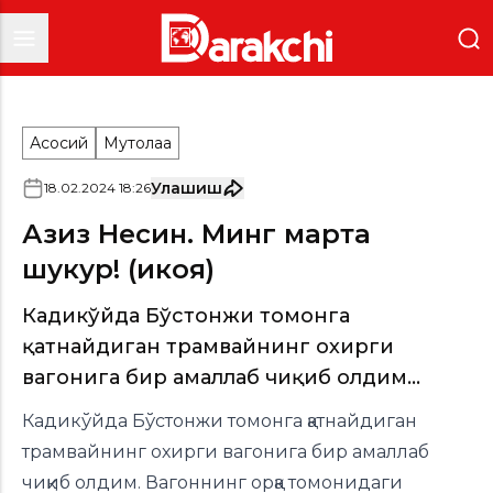
Асосий
Мутолаа
Улашиш
18
.
02
.
2024
18
:
26
Азиз Несин. Минг марта
шукур! (ҳикоя)
Кадикўйда Бўстонжи томонга
қатнайдиган трамвайнинг охирги
вагонига бир амаллаб чиқиб олдим...
Кадикўйда Бўстонжи томонга қатнайдиган
трамвайнинг охирги вагонига бир амаллаб
чиқиб олдим. Вагоннинг орқа томонидаги