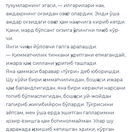
тухумларнинг эгаси, — илгарилари нақ
аждаҳонинг оғзидан овқат олардик. Энди ўша
аждар оғзидаги овқат ҳам нақ ичига кириб кетди.
Қани, мард бўлсанг оғзига қўлингни тиқиб кўр-
чи.
Янги чиққан йўловчи гапга аралашди:
— Қимматчилик тинкани қуритгани етмагандай,
ижара ҳақи силлани қуритиб ташлади.
Яна ҳаммаси баравар «тўғри» деб юборишди.
Шу кўйи бири қимматчиликдан, бошқаси ижара
ҳақи баландлигидан, яна бири керакли нарсани
топиб бўлмаслигидан, бошқаси уй-жойдан
гапириб жиғибийрон бўларди. Тўғрисини
айтсам, мен ўша ерда эшитган гапларимни
ҳозир ёзишга ҳам ботинолмайман. Улар шу
даражада қизишиб кетишган эдики, кўрган