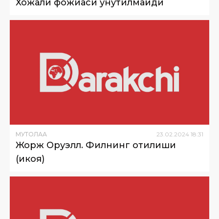
Хожали фожиаси унутилмайди
МУТОЛАА
23
.
02
.
2024
18
:
31
Жорж Оруэлл. Филнинг отилиши
(ҳикоя)