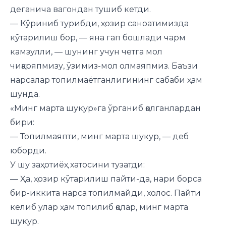
деганича вагондан тушиб кетди.
— Кўриниб турибди, ҳозир саноатимизда
кўтарилиш бор, — яна гап бошлади чарм
камзулли, — шунинг учун четга мол
чиқаряпмизу, ўзимиз-мол олмаяпмиз. Баъзи
нарсалар топилмаётганлигининг сабаби ҳам
шунда.
«Минг марта шукур»га ўрганиб қолганлардан
бири:
— Топилмаяпти, минг марта шукур, — деб
юборди.
У шу заҳотиёҳ хатосини тузатди:
— Ҳа, ҳозир кўтарилиш пайти-да, нари борса
бир-иккита нарса топилмайди, холос. Пайти
келиб улар ҳам топилиб қолар, минг марта
шукур.