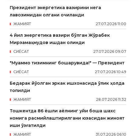
Президент энергетика вазирини нега
лавозимидан олгани очиқланди
ЖАМИЯТ
27
.
07
.
2026
11
:
00
4 йил энергетика вазири бўлган Жўрабек
Мирзамаҳмудов ишдан олинди
СИËСАТ
27
.
07
.
2026
09
:
07
"Муаммо тизимнинг бошқарувида!" — Президент
СИËСАТ
27
.
07
.
2026
10
:
49
Бедарак йўқолган эркак ишхонасида ўлик ҳолда
топилди
ЖАМИЯТ
28
.
07
.
2026
11
:
32
Тошкентда 86 ёшли аёлнинг уйи бошқа шахс
номига расмийлаштирилгани юзасидан жиноят
иши қўзғатилди
ЖАМИЯТ
31
.
07
.
2026
06
:
10