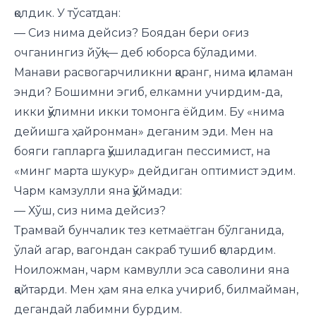
қолдик. У тўсатдан:
— Сиз нима дейсиз? Боядан бери оғиз
очганингиз йўқ! — деб юборса бўладими.
Манави расвогарчиликни қаранг, нима қиламан
энди? Бошимни эгиб, елкамни учирдим-да,
икки қўлимни икки томонга ёйдим. Бу «нима
дейишга ҳайронман» деганим эди. Мен на
бояги гапларга қўшиладиган пессимист, на
«минг марта шукур» дейдиган оптимист эдим.
Чарм камзулли яна қўймади:
— Хўш, сиз нима дейсиз?
Трамвай бунчалик тез кетмаётган бўлганида,
ўлай агар, вагондан сакраб тушиб қолардим.
Ноиложман, чарм камвулли эса саволини яна
қайтарди. Мен ҳам яна елка учириб, билмайман,
дегандай лабимни бурдим.