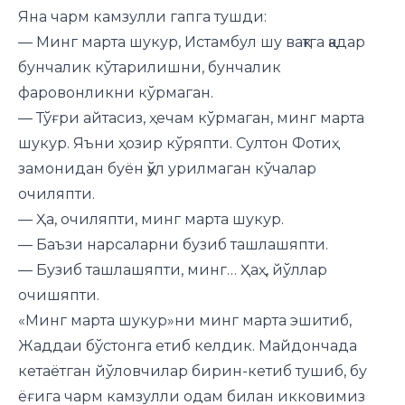
Яна чарм камзулли гапга тушди:
— Минг марта шукур, Истамбул шу вақтга қадар
бунчалик кўтарилишни, бунчалик
фаровонликни кўрмаган.
— Тўғри айтасиз, ҳечам кўрмаган, минг марта
шукур. Яъни ҳозир кўряпти. Султон Фотиҳ
замонидан буён қўл урилмаган кўчалар
очиляпти.
— Ҳа, очиляпти, минг марта шукур.
— Баъзи нарсаларни бузиб ташлашяпти.
— Бузиб ташлашяпти, минг… Ҳаҳ, йўллар
очишяпти.
«Минг марта шукур»ни минг марта эшитиб,
Жаддаи бўстонга етиб келдик. Майдончада
кетаётган йўловчилар бирин-кетиб тушиб, бу
ёғига чарм камзулли одам билан икковимиз