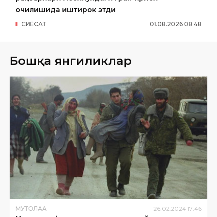
очилишида иштирок этди
СИËСАТ
01
.
08
.
2026
08
:
48
Бошқа янгиликлар
МУТОЛАА
26
.
02
.
2024
17
:
46