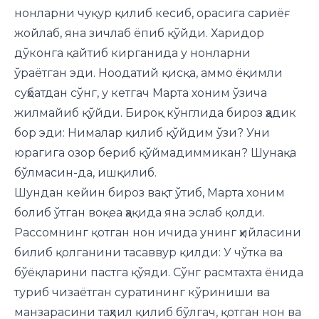
нонларни чуқур қилиб кесиб, орасига сариёғ
жойлаб, яна зичлаб ёпиб қўйди. Харидор
дўконга қайтиб кирганида у нонларни
ўраётган эди. Ноодатий қисқа, аммо ёқимли
суҳбатдан сўнг, у кетгач Марта хоним ўзича
жилмайиб қўйди. Бироқ кўнглида бироз ҳадик
бор эди: Нималар қилиб қўйдим ўзи? Уни
юрагига озор бериб қўймадиммикан? Шунақа
бўлмасин-да, ишқилиб.
Шундан кейин бироз вақт ўтиб, Марта хоним
болиб ўтган воқеа ҳақида яна эслаб қолди.
Рассомнинг қотган нон ичида унинг ҳийла­сини
билиб қолганини тасаввур қилди: У чўтка ва
бўёқларини пастга қўяди. Сўнг расмтахта ёнида
туриб чизаётган суратининг кўриниши ва
манзарасини таҳлил қилиб бўлгач, қотган нон ва