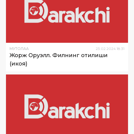
МУТОЛАА
23
.
02
.
2024
18
:
31
Жорж Оруэлл. Филнинг отилиши
(ҳикоя)