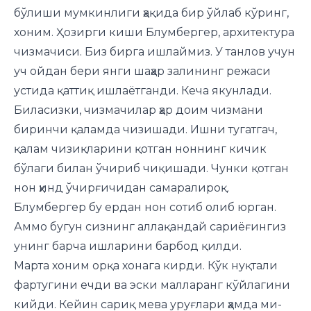
бўлиши мумкинлиги ҳақида бир ўйлаб кўринг,
хоним. Ҳозирги киши Блумбергер, архитектура
чизмачиси. Биз бирга ишлаймиз. У танлов учун
уч ойдан бери янги шаҳар залининг режаси
устида қаттиқ ишлаётганди. Кеча якунлади.
Биласизки, чизмачилар ҳар доим чизмани
биринчи қаламда чизишади. Ишни тугатгач,
қалам чизиқларини қотган ноннинг кичик
бўлаги билан ўчириб чиқишади. Чунки қотган
нон ҳинд ўчирғичидан самаралироқ.
Блумбергер бу ердан нон сотиб олиб юрган.
Аммо бугун сизнинг аллақандай сариёғингиз
унинг барча ишларини барбод қилди.
Марта хоним орқа хонага кирди. Кўк нуқтали
фартугини ечди ва эски малларанг кўйлагини
кий­ди. Кейин сариқ мева уруғлари ҳамда ми­