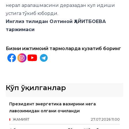
нерал аралашмасини деразадан кул идиши
устига тўкиб юборди.
Инглиз тилидан Олтиной ҲАЙИТБОЕВА
таржимаси
Бизни ижтимоий тармоқларда кузатиб боринг
Кўп ўқилганлар
Президент энергетика вазирини нега
лавозимидан олгани очиқланди
ЖАМИЯТ
27
.
07
.
2026
11
:
00