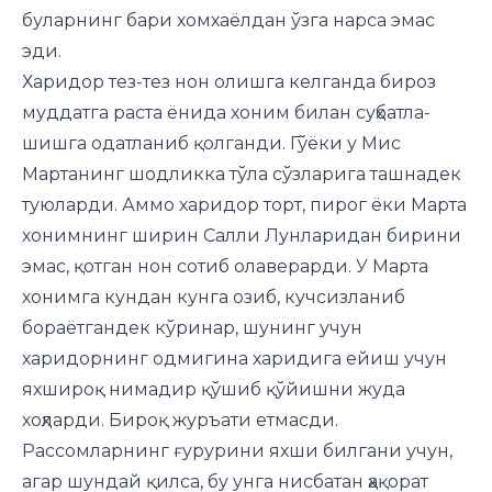
буларнинг бари хом­хаёлдан ўзга нарса эмас
эди.
Харидор тез-тез нон олиш­га келганда бироз
муддатга раста ёнида хоним билан суҳбатла­
шишга одатланиб қолганди. Гўёки у Мис
Мартанинг шодликка тўла сўзларига ташнадек
туюларди. Аммо харидор торт, пирог ёки Марта
хоним­нинг ширин Салли Лунла­ридан бирини
эмас, қотган нон сотиб олаверарди. У Марта
хонимга кундан кунга озиб, кучсизланиб
бораётгандек кўринар, шунинг учун
харидорнинг одмигина харидига ейиш учун
яхшироқ нимадир қўшиб қўйишни жуда
хоҳларди. Бироқ журъати ет­масди.
Рассомларнинг ғурурини яхши билгани учун,
агар шундай қилса, бу унга нисбатан ҳақорат