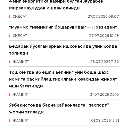
4 йил энергетика вазири бўлган Жўрабек
Мирзамаҳмудов ишдан олинди
СИËСАТ
27
.
07
.
2026
09
:
07
"Муаммо тизимнинг бошқарувида!" — Президент
СИËСАТ
27
.
07
.
2026
10
:
49
Бедарак йўқолган эркак ишхонасида ўлик ҳолда
топилди
ЖАМИЯТ
28
.
07
.
2026
11
:
32
Тошкентда 86 ёшли аёлнинг уйи бошқа шахс
номига расмийлаштирилгани юзасидан жиноят
иши қўзғатилди
ЖАМИЯТ
31
.
07
.
2026
06
:
10
Ўзбекистонда барча ҳайвонларга “паспорт”
жорий этилади
ЖАМИЯТ
01
.
08
.
2026
15
:
31