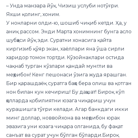
– Унда манзара йўқ. Чизиш услуби нотўғри.
Яхши қолинг, хоним.
У нонларни олди-ю, шошиб чиқиб кетди. Ҳа, у
аниқ рассом. Энди Марта хонимнинг бунга асло
шубҳаси йўқ эди. Суратни хонасига қайта
киргизиб қўяр экан, хаёллари яна ўша сирли
харидор томон тортди. Кўзойнаклари остида
чақнаб турган кўзлари қан­дай мунгли ва
меҳрибон! Кенг пешонаси ўзига жуда ярашган.
Бир қарашдаёқ суратга баҳо бера олиш ва қотган
нон билан кун кечириш! Бу даҳшат! Бироқ кўп
ҳолларда қобилиятни юзага чиқариш учун
курашиш­га тўғри келади. Агар банкдаги икки
минг доллар, новвойхона ва меҳрибон юрак
эвазига уни юзага чиқара олганида, бу фақат
санъат ва сурат учун бўлган бўларди.Бироқ