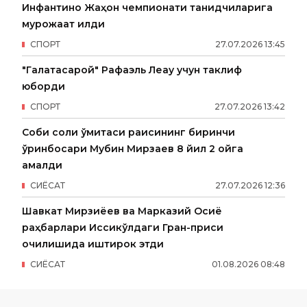
Инфантино Жаҳон чемпионати танқидчиларига
мурожаат қилди
СПОРТ
27
.
07
.
2026
13
:
45
"Галатасарой" Рафаэль Леау учун таклиф
юборди
СПОРТ
27
.
07
.
2026
13
:
42
Собиқ солиқ қўмитаси раисининг биринчи
ўринбосари Мубин Мирзаев 8 йил 2 ойга
қамалди
СИËСАТ
27
.
07
.
2026
12
:
36
Шавкат Мирзиёев ва Марказий Осиё
раҳбарлари Иссиқкўлдаги Гран-приси
очилишида иштирок этди
СИËСАТ
01
.
08
.
2026
08
:
48