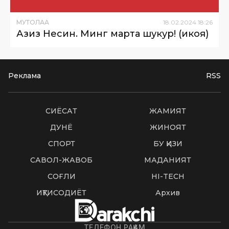
МУТОЛАА
18
.
02
.
2024
18
:
26
Азиз Несин. Минг марта шукур! (ҳикоя)
Реклама
RSS
СИËСАТ
ЖАМИЯТ
ДУНË
ЖИНОЯТ
СПОРТ
БУ ҚИЗИҚ
САВОЛ-ЖАВОБ
МАДАНИЯТ
СОҒЛИҚ
HI-TECH
ИҚТИСОДИЁТ
Архив
ТЕЛЕФОН РАҚАМ