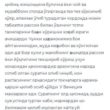
қийма, юмшоққина булочка ёки чой ва
мурабболи столда ўтирганда тез-тез хўрсиниб
қўяр, елвизак ўтиб ту­радиган чордоқда нозик
табиатли рассом билан ўзининг тотли
таомларини баҳам кўришни хоҳлаб юраги
ачишарди. Чунки қаҳрамонимиз боя
айтганимиздек, жуда меҳрибон ва кўнгилчан
эди-да! Бир куни у жанобнинг ҳақиқатда рассом
ёки йўқлигини текшириб кўриш учун
хонасидан қачонлардир арзонгина нархда
сотиб олган суратни олиб чиқиб, нон
растасининг орқасидаги токчаларга қарама-
қарши қилиб осиб қўйди. У Венеция
манзараси эди. Суратнинг олд қисмида, худди
сув устида турган каби, мармардан қо­
йилмақом қилиб ишланган катта уй