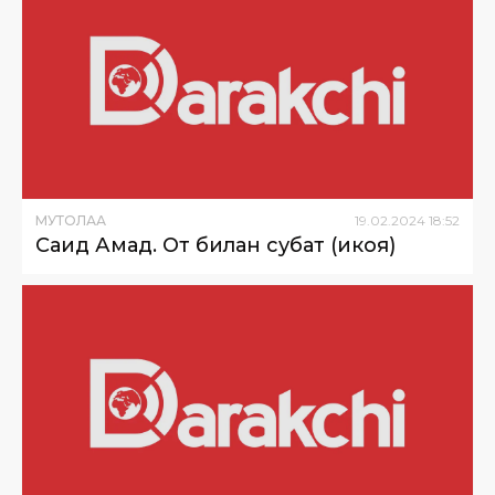
МУТОЛАА
19
.
02
.
2024
18
:
52
Саид Аҳмад. От билан суҳбат (ҳикоя)