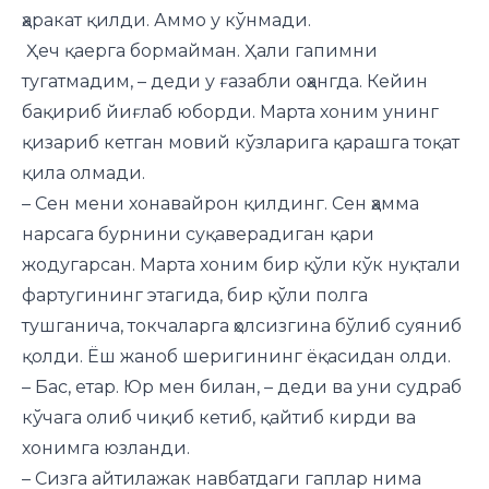
ҳаракат қилди. Аммо у кўнмади.
­ Ҳеч қаерга бормайман. Ҳали гапимни
тугатмадим, – деди у ғазабли оҳангда. Кейин
бақириб йиғлаб юборди. Марта хоним унинг
қизариб кетган мовий кўзларига қарашга тоқат
қила олмади.
– Сен мени хонавайрон қилдинг. Сен ҳамма
нарсага бурнини суқаверадиган қари
жодугарсан. Марта хоним бир қўли кўк нуқтали
фартуги­нинг этагида, бир қўли полга
тушганича, токчаларга ҳолсизгина бўлиб суяниб
қолди. Ёш жаноб шеригининг ёқасидан олди.
– Бас, етар. Юр мен билан, – деди ва уни судраб
кўчага олиб чиқиб кетиб, қайтиб кирди ва
хонимга юзланди.
– Сизга айтилажак навбатдаги гаплар нима