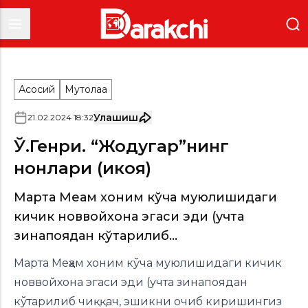
Асосий
Мутолаа
Улашиш
21
.
02
.
2024
18
:
32
Ў.Генри. “Жодугар”нинг
нонлари (ҳикоя)
Марта Меҳам хоним кўча муюлишидаги
кичик новвойхона эгаси эди (учта
зинапо­ядан кўтарилиб...
Марта Меҳам хоним кўча муюлишидаги кичик
новвойхона эгаси эди (учта зинапо­ядан
кўтарилиб чиққач, эшикни очиб киришингиз