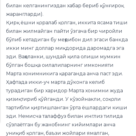
билан келганингиздан хабар бериб қўнғироқ
жарангларди).
Қирқ ёшни қоралаб қолган, иккита ясама тиши
билан жилмайган пайти ўзгача бир чиройли
бўлиб кетадиган бу меҳрибон дил эгаси банкда
икки минг доллар миқдорида даромадга эга
эди. Ваҳоланки, шундай қила олиши мумкин
бўлган бошқа оилалиларнинг имконияти
Марта хонимникига қараганда анча паст эди.
Ҳафтада икки-уч марта дўконга келиб
турадиган бир харидор Марта хонимни жуда
қизиқтириб қўйганди. У кўзойнакли, соқоли
тартибли қиртишланган ўрта ёшлардаги киши
эди. Немисча талаффуз билан инглиз тилида
сўзлаётган бу жанобнинг кийимлари анча
униқиб қолган, баъзи жойлари ямалган,