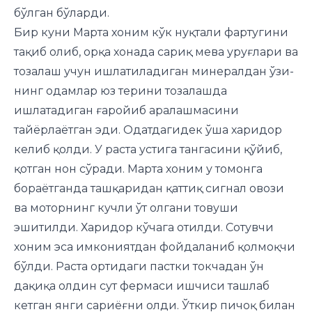
бўлган бўларди.
Бир куни Марта хоним кўк нуқтали фартугини
тақиб олиб, орқа хонада сариқ мева уруғлари ва
тозалаш учун ишлатиладиган минералдан ўзи­
нинг одамлар юз терини тозалашда
ишлатадиган ғаройиб аралашмасини
тайёрлаётган эди. Одатдагидек ўша харидор
келиб қолди. У раста устига тангасини қўйиб,
қотган нон сўради. Марта хоним у томонга
бораётганда ташқаридан қаттиқ сигнал овози
ва моторнинг кучли ўт олгани товуши
эшитилди. Харидор кўчага отилди. Сотувчи
хоним эса имкониятдан фойдаланиб қолмоқчи
бўлди. Раста ортидаги пастки токчадан ўн
дақиқа олдин сут фермаси ишчиси ташлаб
кетган янги сариёғни олди. Ўткир пичоқ билан