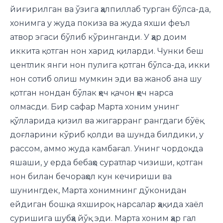
йиғирилган ва ўзига ҳалпиллаб турган бўлса-да,
хонимга у жуда покиза ва жуда яхши феъл
атвор эгаси бўлиб кўринганди. У ҳар доим
иккита қотган нон харид қиларди. Чунки беш
центлик янги нон пулига қотган бўлса-да, икки
нон сотиб олиш мумкин эди ва жаноб ана шу
қотган нондан бўлак ҳеч қачон ҳеч нарса
олмасди. Бир сафар Марта хоним унинг
қўлларида қизил ва жигарранг рангдаги бўёқ
доғларини кўриб қолди ва шунда билдики, у
рассом, аммо жуда камбағал. Унинг чордоқда
яшаши, у ерда бебаҳо суратлар чизиши, қотган
нон билан бечораҳол кун кечириши ва
шунингдек, Марта хоним­нинг дўконидан
ейдиган бошқа яхшироқ нарсалар ҳақида хаёл
суришига шубҳа йўқ эди. Марта хоним ҳар гал