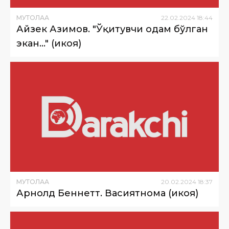
МУТОЛАА
22
.
02
.
2024
18
:
44
Айзек Азимов. "Ўқитувчи одам бўлган
экан…" (ҳикоя)
МУТОЛАА
20
.
02
.
2024
18
:
37
Арнолд Беннетт. Васиятнома (ҳикоя)