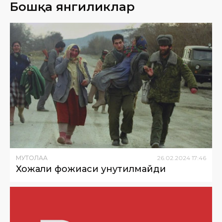
Бошқа янгиликлар
МУТОЛАА
26
.
02
.
2024
17
:
46
Хожали фожиаси унутилмайди