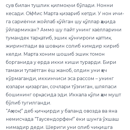
сув билан тушлик қилмоқчи бўлади. Нонни
кесади. Оҳ! Мис Марта қизариб кетди. У нон ичи­
га сариёғни жойлаб қўйган шу қўллар ҳақида
ўйлармикан? Аммо шу пайт унинг хаёлларини
тумандек тарқатиб, эшик қўнғироғи қаттиқ
жиринглади ва шовқин солиб кимдир кириб
келди. Марта хоним шошиб эшик томон
борганида у ерда икки киши турарди. Бири
тамаки тутаётган ёш жаноб, олдин уни ҳеч
кўрмаганди, иккинчиси эса рассом – унинг
юзлари қизарган, сочлари тўзғиган, шляпаси
бошининг орқасида эди. Иккала қўли ҳам мушт
бўлиб тугилганди.
“Аҳмоқ!” деб қичқирди у баланд овозда ва яна
немисчада “Таусендорфен!” ёки шунга ўхшаш
нимадир деди. Шериги уни олиб чиқишга