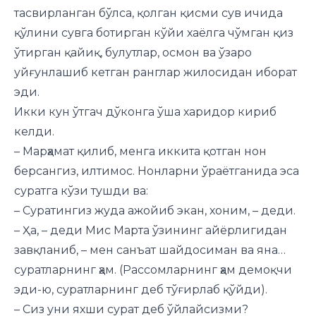
тасвирланган бўлса, қолган қисми сув ичида
қўлини сувга бо­тирган кўйи хаёлга чўмган қиз
ўтирган қайиқ, булутлар, осмон ва ўзаро
уйғунлашиб кетган ранглар жилосидан иборат
эди.
Икки кун ўтгач дўконга ўша харидор кириб
келди.
– Марҳамат қилиб, менга иккита қотган нон
берсангиз, илтимос. Нонларни ўраётганида эса
суратга кўзи тушди ва:
– Суратингиз жуда ажойиб экан, хоним, – деди.
– Ҳа, – деди Мис Марта ўзи­нинг айёрлигидан
завқланиб, – мен санъат шайдосиман ва яна…
суратларнинг ҳам. (Рассомларнинг ҳам демоқчи
эди-ю, суратларнинг деб тўғирлаб қўйди).
– Сиз уни яхши сурат деб ўйлайсизми?