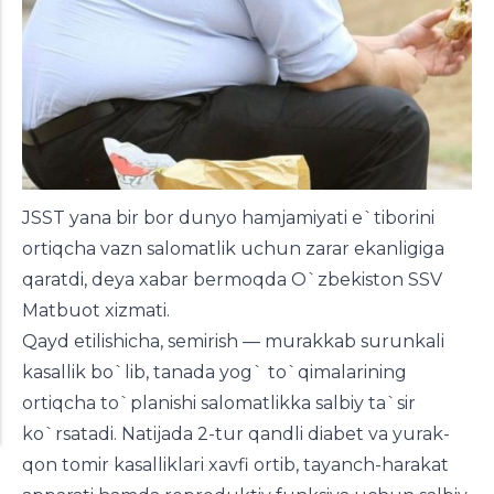
JSST yana bir bor dunyo hamjamiyati e`tiborini
ortiqcha vazn salomatlik uchun zarar ekanligiga
qaratdi, deya xabar bermoqda O`zbekiston SSV
Matbuot xizmati.
Qayd etilishicha, semirish — murakkab surunkali
kasallik bo`lib, tanada yog` to`qimalarining
ortiqcha to`planishi salomatlikka salbiy ta`sir
ko`rsatadi. Natijada 2-tur qandli diabet va yurak-
qon tomir kasalliklari xavfi ortib, tayanch-harakat