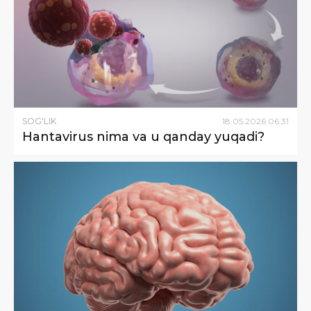
SOG'LIK
18
.
05
.
2026
06
:
31
Hantavirus nima va u qanday yuqadi?