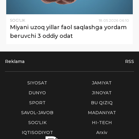
SOG'LIK
18
.
05
.
2026
06
:
10
Miyani uzoq yillar faol saqlashga yordam
beruvchi 3 oddiy odat
Reklama
RSS
SIYOSAT
JAMIYAT
DUNYO
JINOYAT
SPORT
BU QIZIQ
SAVOL-JAVOB
MADANIYAT
SOG'LIK
HI-TECH
IQTISODIYOT
Arxiv