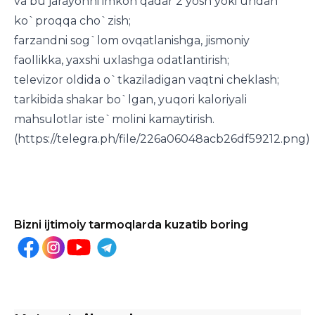
va bu jarayonni imkon qadar 2 yosh yoki undan
ko`proqqa cho`zish;
farzandni sog`lom ovqatlanishga, jismoniy
faollikka, yaxshi uxlashga odatlantirish;
televizor oldida o`tkaziladigan vaqtni cheklash;
tarkibida shakar bo`lgan, yuqori kaloriyali
mahsulotlar iste`molini kamaytirish.
(https://telegra.ph/file/226a06048acb26df59212.png)
Bizni ijtimoiy tarmoqlarda kuzatib boring