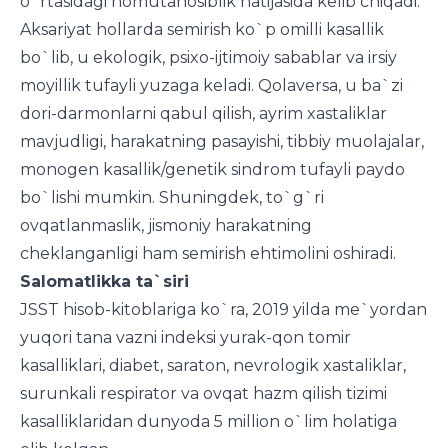
o`rtasidagi nomutanosiblik natijasida kelib chiqadi.
Aksariyat hollarda semirish ko`p omilli kasallik
bo`lib, u ekologik, psixo-ijtimoiy sabablar va irsiy
moyillik tufayli yuzaga keladi. Qolaversa, u ba`zi
dori-darmonlarni qabul qilish, ayrim xastaliklar
mavjudligi, harakatning pasayishi, tibbiy muolajalar,
monogen kasallik/genetik sindrom tufayli paydo
bo`lishi mumkin. Shuningdek, to`g`ri
ovqatlanmaslik, jismoniy harakatning
cheklanganligi ham semirish ehtimolini oshiradi.
Salomatlikka ta`siri
JSST hisob-kitoblariga ko`ra, 2019 yilda me`yordan
yuqori tana vazni indeksi yurak-qon tomir
kasalliklari, diabet, saraton, nevrologik xastaliklar,
surunkali respirator va ovqat hazm qilish tizimi
kasalliklaridan dunyoda 5 million o`lim holatiga