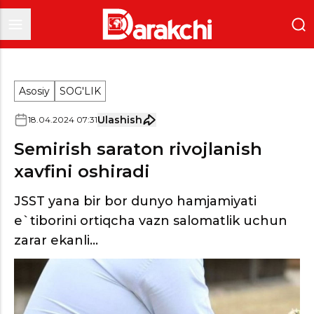
Asosiy
SOG'LIK
Ulashish
18
.
04
.
2024
07
:
31
Semirish saraton rivojlanish
xavfini oshiradi
JSST yana bir bor dunyo hamjamiyati
e`tiborini ortiqcha vazn salomatlik uchun
zarar ekanli...