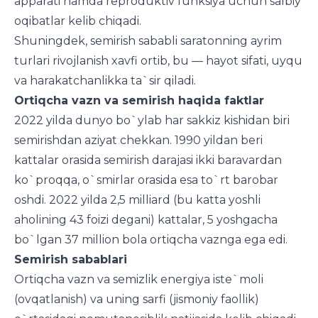
apparati hamda reproduktiv funksiya uchun salbiy
oqibatlar kelib chiqadi.
Shuningdek, semirish sababli saratonning ayrim
turlari rivojlanish xavfi ortib, bu — hayot sifati, uyqu
va harakatchanlikka ta`sir qiladi.
Ortiqcha vazn va semirish haqida faktlar
2022 yilda dunyo bo`ylab har sakkiz kishidan biri
semirishdan aziyat chekkan. 1990 yildan beri
kattalar orasida semirish darajasi ikki baravardan
ko`proqqa, o`smirlar orasida esa to`rt barobar
oshdi. 2022 yilda 2,5 milliard (bu katta yoshli
aholining 43 foizi degani) kattalar, 5 yoshgacha
bo`lgan 37 million bola ortiqcha vaznga ega edi.
Semirish sabablari
Ortiqcha vazn va semizlik energiya iste`moli
(ovqatlanish) va uning sarfi (jismoniy faollik)