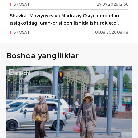
SIYOSAT
27
.
07
.
2026
12
:
36
Shavkat Mirziyoyev va Markaziy Osiyo rahbarlari
Issiqko‘ldagi Gran-prisi ochilishida ishtirok etdi.
SIYOSAT
01
.
08
.
2026
08
:
48
Boshqa yangiliklar