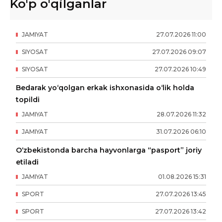
Ko'p o'qilganlar
JAMIYAT
27
.
07
.
2026
11
:
00
SIYOSAT
27
.
07
.
2026
09
:
07
SIYOSAT
27
.
07
.
2026
10
:
49
Bedarak yo‘qolgan erkak ishxonasida o‘lik holda
topildi
JAMIYAT
28
.
07
.
2026
11
:
32
JAMIYAT
31
.
07
.
2026
06
:
10
O‘zbekistonda barcha hayvonlarga “pasport” joriy
etiladi
JAMIYAT
01
.
08
.
2026
15
:
31
SPORT
27
.
07
.
2026
13
:
45
SPORT
27
.
07
.
2026
13
:
42