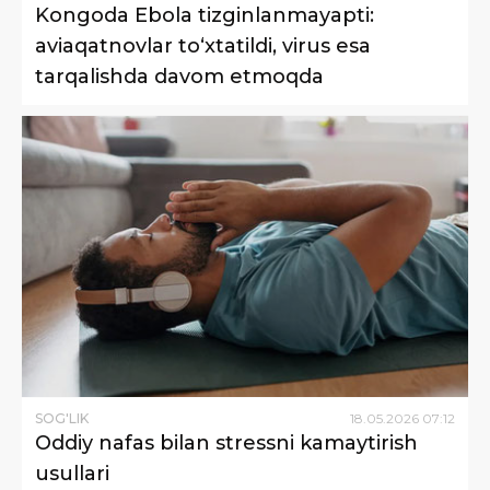
Kongoda Ebola tizginlanmayapti:
aviaqatnovlar to‘xtatildi, virus esa
tarqalishda davom etmoqda
SOG'LIK
18
.
05
.
2026
07
:
12
Oddiy nafas bilan stressni kamaytirish
usullari