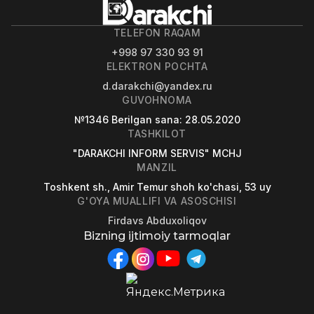
TELEFON RAQAM
+998 97 330 93 91
ELEKTRON POCHTA
d.darakchi@yandex.ru
GUVOHNOMA
№1346
Berilgan sana
: 28.05.2020
TASHKILOT
"DARAKCHI INFORM SERVIS" MCHJ
MANZIL
Toshkent sh., Amir Temur shoh ko'chasi, 53 uy
G'OYA MUALLIFI VA ASOSCHISI
Firdavs Abduxoliqov
Bizning ijtimoiy tarmoqlar