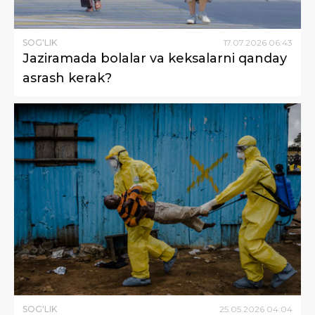
SOG'LIK
17
.
07
.
2026
06
:
43
Jaziramada bolalar va keksalarni qanday
asrash kerak?
SOG'LIK
25
.
05
.
2026
04
:
04