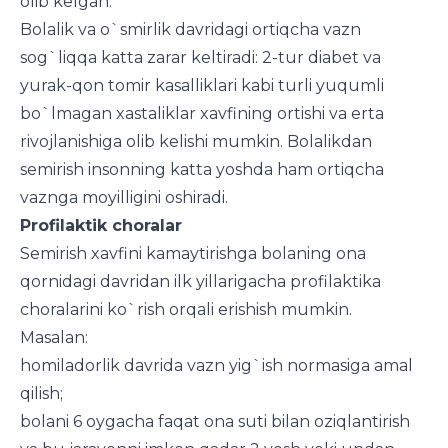
olib kelgan.
Bolalik va o`smirlik davridagi ortiqcha vazn
sog`liqqa katta zarar keltiradi: 2-tur diabet va
yurak-qon tomir kasalliklari kabi turli yuqumli
bo`lmagan xastaliklar xavfining ortishi va erta
rivojlanishiga olib kelishi mumkin. Bolalikdan
semirish insonning katta yoshda ham ortiqcha
vaznga moyilligini oshiradi.
Profilaktik choralar
Semirish xavfini kamaytirishga bolaning ona
qornidagi davridan ilk yillarigacha profilaktika
choralarini ko`rish orqali erishish mumkin.
Masalan:
homiladorlik davrida vazn yig`ish normasiga amal
qilish;
bolani 6 oygacha faqat ona suti bilan oziqlantirish