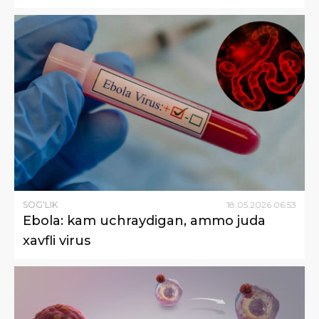
SOG'LIK
18
.
05
.
2026
06
:
53
Ebola: kam uchraydigan, ammo juda
xavfli virus