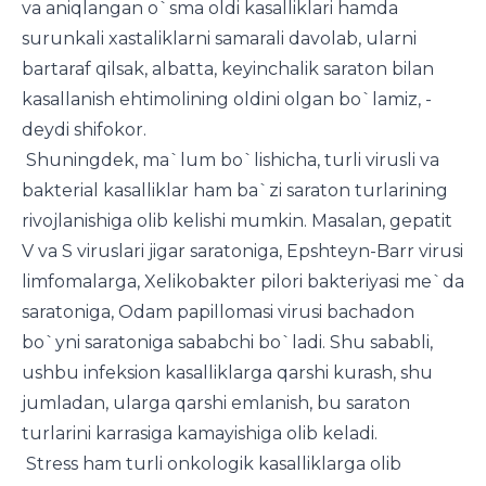
va aniqlangan o`sma oldi kasalliklari hamda
surunkali xastaliklarni samarali davolab, ularni
bartaraf qilsak, albatta, keyinchalik saraton bilan
kasallanish ehtimolining oldini olgan bo`lamiz, -
deydi shifokor.
Shuningdek, ma`lum bo`lishicha, turli virusli va
bakterial kasalliklar ham ba`zi saraton turlarining
rivojlanishiga olib kelishi mumkin. Masalan, gepatit
V va S viruslari jigar saratoniga, Epshteyn-Barr virusi
limfomalarga, Xelikobakter pilori bakteriyasi me`da
saratoniga, Odam papillomasi virusi bachadon
bo`yni saratoniga sababchi bo`ladi. Shu sababli,
ushbu infeksion kasalliklarga qarshi kurash, shu
jumladan, ularga qarshi emlanish, bu saraton
turlarini karrasiga kamayishiga olib keladi.
Stress ham turli onkologik kasalliklarga olib