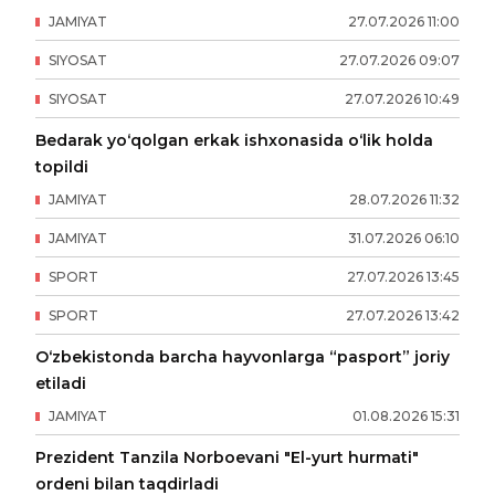
JAMIYAT
27
.
07
.
2026
11
:
00
SIYOSAT
27
.
07
.
2026
09
:
07
SIYOSAT
27
.
07
.
2026
10
:
49
Bedarak yo‘qolgan erkak ishxonasida o‘lik holda
topildi
JAMIYAT
28
.
07
.
2026
11
:
32
JAMIYAT
31
.
07
.
2026
06
:
10
SPORT
27
.
07
.
2026
13
:
45
SPORT
27
.
07
.
2026
13
:
42
O‘zbekistonda barcha hayvonlarga “pasport” joriy
etiladi
JAMIYAT
01
.
08
.
2026
15
:
31
Prezident Tanzila Norboevani "El-yurt hurmati"
ordeni bilan taqdirladi