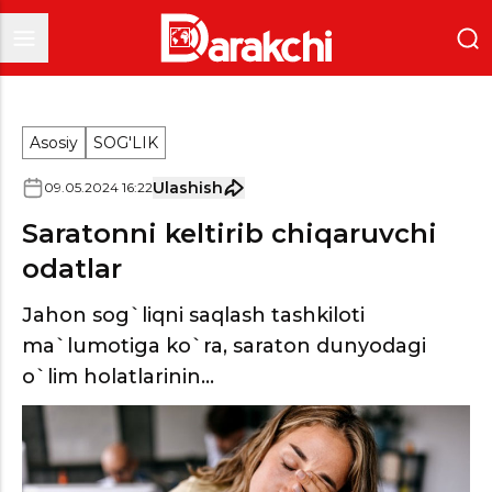
Asosiy
SOG'LIK
Ulashish
09
.
05
.
2024
16
:
22
Saratonni keltirib chiqaruvchi
odatlar
Jahon sog`liqni saqlash tashkiloti
ma`lumotiga ko`ra, saraton dunyodagi
o`lim holatlarinin...