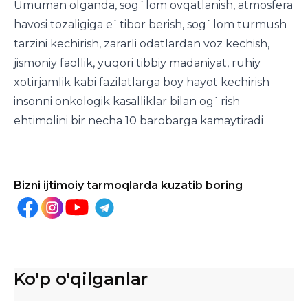
Umuman olganda, sog`lom ovqatlanish, atmosfera
havosi tozaligiga e`tibor berish, sog`lom turmush
tarzini kechirish, zararli odatlardan voz kechish,
jismoniy faollik, yuqori tibbiy madaniyat, ruhiy
xotirjamlik kabi fazilatlarga boy hayot kechirish
insonni onkologik kasalliklar bilan og`rish
ehtimolini bir necha 10 barobarga kamaytiradi
Bizni ijtimoiy tarmoqlarda kuzatib boring
Ko'p o'qilganlar