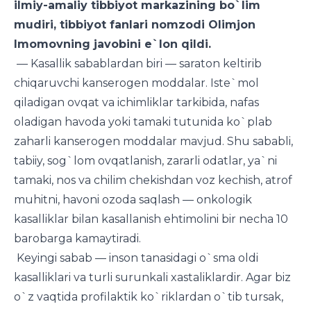
ilmiy-amaliy tibbiyot markazining bo`lim
mudiri, tibbiyot fanlari nomzodi Olimjon
Imomovning javobini e`lon qildi.
— Kasallik sabablardan biri — saraton keltirib
chiqaruvchi kanserogen moddalar. Iste`mol
qiladigan ovqat va ichimliklar tarkibida, nafas
oladigan havoda yoki tamaki tutunida ko`plab
zaharli kanserogen moddalar mavjud. Shu sababli,
tabiiy, sog`lom ovqatlanish, zararli odatlar, ya`ni
tamaki, nos va chilim chekishdan voz kechish, atrof
muhitni, havoni ozoda saqlash — onkologik
kasalliklar bilan kasallanish ehtimolini bir necha 10
barobarga kamaytiradi.
Keyingi sabab — inson tanasidagi o`sma oldi
kasalliklari va turli surunkali xastaliklardir. Agar biz
o`z vaqtida profilaktik ko`riklardan o`tib tursak,