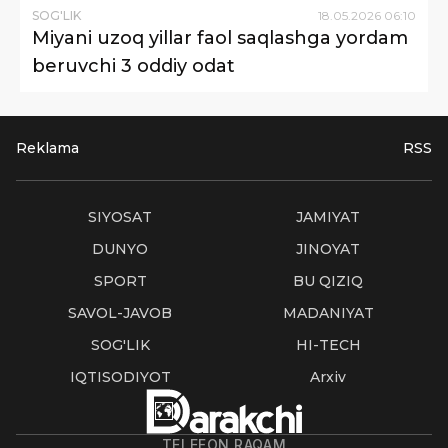
SOG'LIK
18
.
05
.
2026
06
:
10
Miyani uzoq yillar faol saqlashga yordam
beruvchi 3 oddiy odat
Reklama
RSS
SIYOSAT
JAMIYAT
DUNYO
JINOYAT
SPORT
BU QIZIQ
SAVOL-JAVOB
MADANIYAT
SOG'LIK
HI-TECH
IQTISODIYOT
Arxiv
TELEFON RAQAM