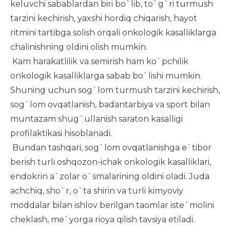
keluvchi sabablardan biri bo`lib, to`g`ri turmush
tarzini kechirish, yaxshi hordiq chiqarish, hayot
ritmini tartibga solish orqali onkologik kasalliklarga
chalinishning oldini olish mumkin.
Kam harakatlilik va semirish ham ko`pchilik
onkologik kasalliklarga sabab bo`lishi mumkin.
Shuning uchun sog`lom turmush tarzini kechirish,
sog`lom ovqatlanish, badantarbiya va sport bilan
muntazam shug`ullanish saraton kasalligi
profilaktikasi hisoblanadi.
Bundan tashqari, sog`lom ovqatlanishga e`tibor
berish turli oshqozon-ichak onkologik kasalliklari,
endokrin a`zolar o`smalarining oldini oladi. Juda
achchiq, sho`r, o`ta shirin va turli kimyoviy
moddalar bilan ishlov berilgan taomlar iste`molini
cheklash, me`yorga rioya qilish tavsiya etiladi.