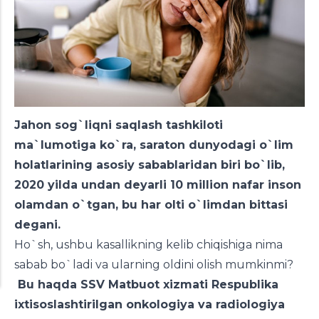
Jahon sog`liqni saqlash tashkiloti
ma`lumotiga ko`ra, saraton dunyodagi o`lim
holatlarining asosiy sabablaridan biri bo`lib,
2020 yilda undan deyarli 10 million nafar inson
olamdan o`tgan, bu har olti o`limdan bittasi
degani.
Ho`sh, ushbu kasallikning kelib chiqishiga nima
sabab bo`ladi va ularning oldini olish mumkinmi?
Bu haqda SSV Matbuot xizmati Respublika
ixtisoslashtirilgan onkologiya va radiologiya