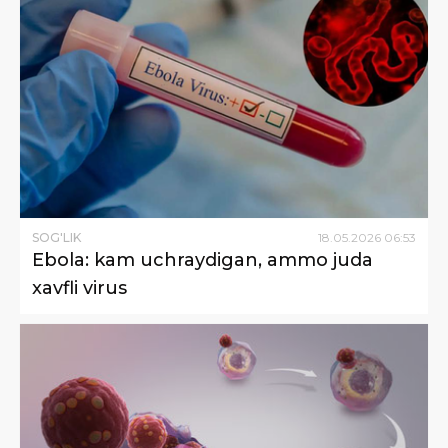
SOG'LIK
18
.
05
.
2026
06
:
53
Ebola: kam uchraydigan, ammo juda
xavfli virus