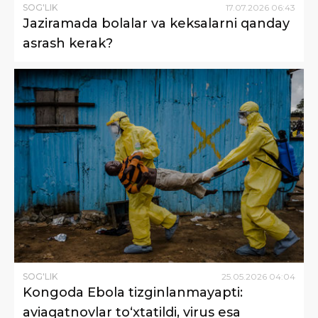
SOG'LIK
17
.
07
.
2026
06
:
43
Jaziramada bolalar va keksalarni qanday
asrash kerak?
SOG'LIK
25
.
05
.
2026
04
:
04
Kongoda Ebola tizginlanmayapti:
aviaqatnovlar to‘xtatildi, virus esa