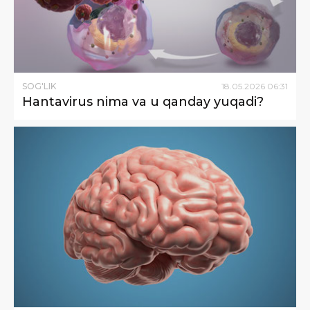
SOG'LIK
18
.
05
.
2026
06
:
31
Hantavirus nima va u qanday yuqadi?