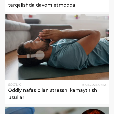
tarqalishda davom etmoqda
SOG'LIK
18
.
05
.
2026
07
:
12
Oddiy nafas bilan stressni kamaytirish
usullari