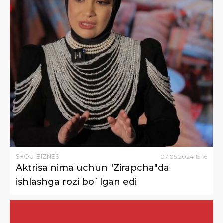
SHOU-BIZNES
07
.
05
.
2024
15
:
16
Aktrisa nima uchun "Zirapcha"da
ishlashga rozi bo`lgan edi