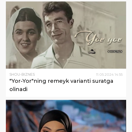
SHOU-BIZNES
11
.
05
.
2024
14
:
55
"Yor-Yor"ning remeyk varianti suratga
olinadi