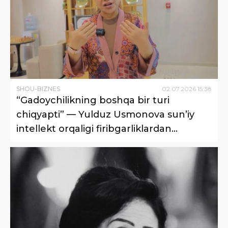
SHOU-BIZNES
02
.
07
.
2026
15
:
38
“Gadoychilikning boshqa bir turi
chiqyapti” — Yulduz Usmonova sun’iy
intellekt orqaligi firibgarliklardan
ogohlantirdi