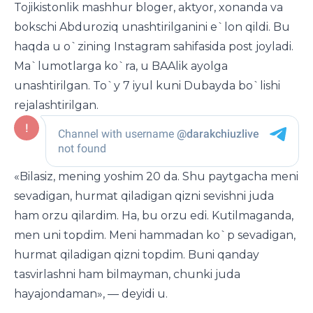
Tojikistonlik mashhur bloger, aktyor, xonanda va
bokschi Abduroziq unashtirilganini e`lon qildi. Bu
haqda u o`zining Instagram sahifasida post joyladi.
Ma`lumotlarga ko`ra, u BAAlik ayolga
unashtirilgan. To`y 7 iyul kuni Dubayda bo`lishi
rejalashtirilgan.
«Bilasiz, mening yoshim 20 da. Shu paytgacha meni
sevadigan, hurmat qiladigan qizni sevishni juda
ham orzu qilardim. Ha, bu orzu edi. Kutilmaganda,
men uni topdim. Meni hammadan ko`p sevadigan,
hurmat qiladigan qizni topdim. Buni qanday
tasvirlashni ham bilmayman, chunki juda
hayajondaman», — deyidi u.