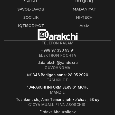
SPORT
BU QIZIQ
SAVOL-JAVOB
MADANIYAT
SOG'LIK
HI-TECH
IQTISODIYOT
Arxiv
TELEFON RAQAM
+998 97 330 93 91
ELEKTRON POCHTA
d.darakchi@yandex.ru
GUVOHNOMA
№1346
Berilgan sana
: 28.05.2020
TASHKILOT
"DARAKCHI INFORM SERVIS" MCHJ
MANZIL
Toshkent sh., Amir Temur shoh ko'chasi, 53 uy
G'OYA MUALLIFI VA ASOSCHISI
Firdavs Abduxoliqov