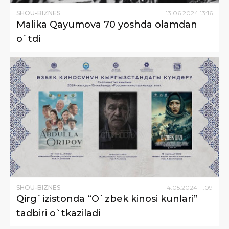
SHOU-BIZNES
13
.
06
.
2024
13
:
16
Malika Qayumova 70 yoshda olamdan
o`tdi
SHOU-BIZNES
14
.
05
.
2024
11
:
09
Qirg`izistonda “O`zbek kinosi kunlari”
tadbiri o`tkaziladi