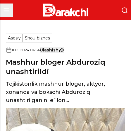
Asosiy
Shou-biznes
Ulashish
11
.
05
.
2024
06
:
54
Mashhur bloger Abduroziq
unashtirildi
Tojikistonlik mashhur bloger, aktyor,
xonanda va bokschi Abduroziq
unashtirilganini e`lon...