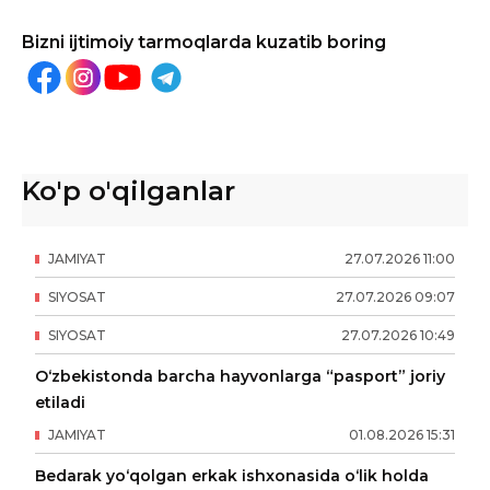
Bizni ijtimoiy tarmoqlarda kuzatib boring
Ko'p o'qilganlar
JAMIYAT
27
.
07
.
2026
11
:
00
SIYOSAT
27
.
07
.
2026
09
:
07
SIYOSAT
27
.
07
.
2026
10
:
49
O‘zbekistonda barcha hayvonlarga “pasport” joriy
etiladi
JAMIYAT
01
.
08
.
2026
15
:
31
Bedarak yo‘qolgan erkak ishxonasida o‘lik holda