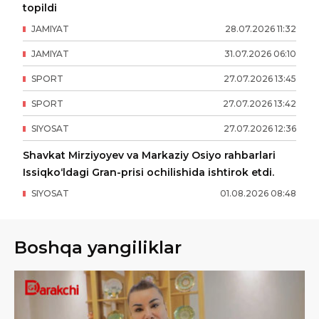
topildi
JAMIYAT
28
.
07
.
2026
11
:
32
JAMIYAT
31
.
07
.
2026
06
:
10
SPORT
27
.
07
.
2026
13
:
45
SPORT
27
.
07
.
2026
13
:
42
SIYOSAT
27
.
07
.
2026
12
:
36
Shavkat Mirziyoyev va Markaziy Osiyo rahbarlari
Issiqko‘ldagi Gran-prisi ochilishida ishtirok etdi.
SIYOSAT
01
.
08
.
2026
08
:
48
Boshqa yangiliklar