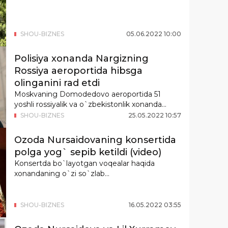
SHOU-BIZNES
05
.
06
.
2022
10
:
00
Polisiya xonanda Nargizning
Rossiya aeroportida hibsga
olinganini rad etdi
Moskvaning Domodedovo aeroportida 51
yoshli rossiyalik va o`zbekistonlik xonanda
Nargiz Zo...
SHOU-BIZNES
25
.
05
.
2022
10
:
57
Ozoda Nursaidovaning konsertida
polga yog` sepib ketildi (video)
Konsertda bo`layotgan voqealar haqida
xonandaning o`zi so`zlab
berdi.Estradamizning yorqin...
SHOU-BIZNES
16
.
05
.
2022
03
:
55