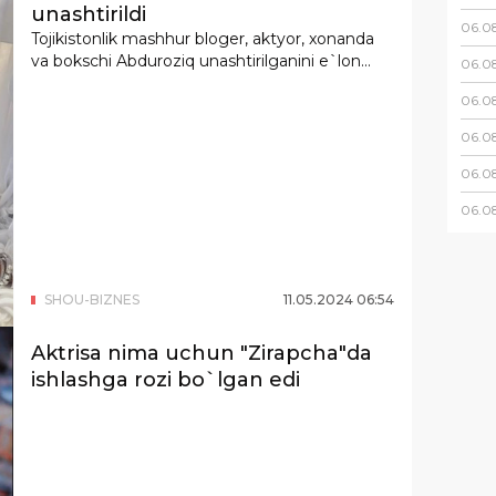
unashtirildi
06
.
0
Tojikistonlik mashhur bloger, aktyor, xonanda
va bokschi Abduroziq unashtirilganini e`lon...
06
.
0
06
.
0
06
.
0
06
.
0
06
.
0
SHOU-BIZNES
11
.
05
.
2024
06
:
54
Aktrisa nima uchun "Zirapcha"da
ishlashga rozi bo`lgan edi