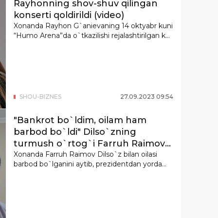
Rayhonning shov-shuv qilingan
konserti qoldirildi (video)
Xonanda Rayhon G`anievaning 14 oktyabr kuni
“Humo Arena”da o`tkazilishi rejalashtirilgan k...
SHOU-BIZNES
27
.
09
.
2023
09
:
54
"Bankrot bo`ldim, oilam ham
barbod bo`ldi" Dilso`zning
turmush o`rtog`i Farruh Raimov
prezidentdan yordam so`ramoqda
Xonanda Farruh Raimov Dilso`z bilan oilasi
barbod bo`lganini aytib, prezidentdan yordam
(video)
so...