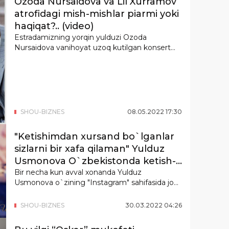
Ozoda Nursaidova va Lil Xurramov
atrofidagi mish-mishlar piarmi yoki
haqiqat?.. (video)
Estradamizning yorqin yulduzi Ozoda
Nursaidova vanihoyat uzoq kutilgan konsert
dasturini m...
SHOU-BIZNES
08
.
05
.
2022
17
:
30
"Ketishimdan xursand bo`lganlar
sizlarni bir xafa qilaman" Yulduz
Usmonova O`zbekistonda ketish-
ketmasligiga oydinlik kiritdi
Bir necha kun avval xonanda Yulduz
Usmonova o`zining "Instagram" sahifasida jonli
efir o`t...
SHOU-BIZNES
30
.
03
.
2022
04
:
26