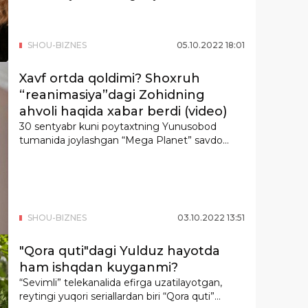
Valeriy va Konstan...
SHOU-BIZNES
05
.
10
.
2022
18
:
01
Xavf ortda qoldimi? Shoxruh
“reanimasiya”dagi Zohidning
ahvoli haqida xabar berdi (video)
30 sentyabr kuni poytaxtning Yunusobod
tumanida joylashgan “Mega Planet” savdo
markazi yaq...
SHOU-BIZNES
03
.
10
.
2022
13
:
51
"Qora quti"dagi Yulduz hayotda
ham ishqdan kuyganmi?
“Sevimli” telekanalida efirga uzatilayotgan,
reytingi yuqori seriallardan biri “Qora quti”...