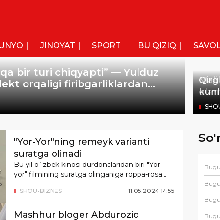
UNYO
JINOYAT
SPORT
BU QIZIQ
SAVOL
qa bir turi chiqyapti” — Yulduz
Mali
Qirg
ekt orqaligi firibgarliklardan
olam
kunl
SHO
SHO
So'
"Yor-Yor"ning remeyk varianti
suratga olinadi
Bu yil o`zbek kinosi durdonalaridan biri "Yor-
Bug
yor" filmining suratga olinganiga roppa-rosa...
Bug
SHOU-BIZNES
11
.
05
.
2024
14
:
55
Bug
Mashhur bloger Abduroziq
Bug