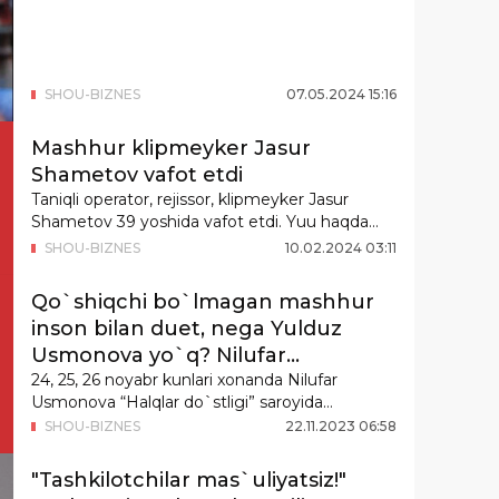
SHOU-BIZNES
07
.
05
.
2024
15
:
16
Mashhur klipmeyker Jasur
Shametov vafot etdi
Taniqli operator, rejissor, klipmeyker Jasur
Shametov 39 yoshida vafot etdi. Yuu haqda
“da...
SHOU-BIZNES
10
.
02
.
2024
03
:
11
Qo`shiqchi bo`lmagan mashhur
inson bilan duet, nega Yulduz
Usmonova yo`q? Nilufar
Usmonova konsert oldi sirlarni
24, 25, 26 noyabr kunlari xonanda Nilufar
Usmonova “Halqlar do`stligi” saroyida
ochdi
navbatdagi...
SHOU-BIZNES
22
.
11
.
2023
06
:
58
"Tashkilotchilar mas`uliyatsiz!"