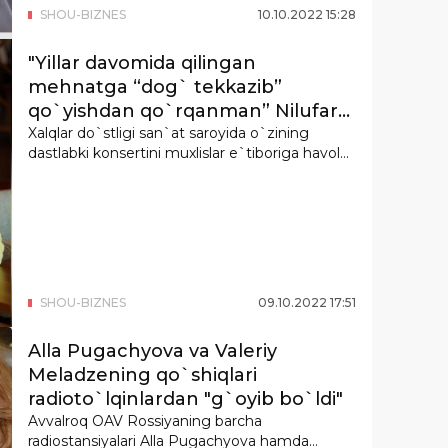
SHOU-BIZNES
10
.
10
.
2022
15
:
28
"Yillar davomida qilingan
mehnatga “dog` tekkazib”
qo`yishdan qo`rqanman” Nilufar
Usmonova nega konsert dasturi
Xalqlar do`stligi san`at saroyida o`zining
dastlabki konsertini muxlislar e`tiboriga havol...
uzoq yillik ijodiy faoliyatga
qaramasdan endigina birinchi
marta berilayotgani haqida gapirdi
(video)
SHOU-BIZNES
09
.
10
.
2022
17
:
51
Alla Pugachyova va Valeriy
Meladzening qo`shiqlari
radioto`lqinlardan "g`oyib bo`ldi"
Avvalroq OAV Rossiyaning barcha
radiostansiyalari Alla Pugachyova hamda