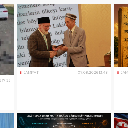
JAMIYAT
07
.
08
.
2026
13
:
48
JAM
6
17
:
25