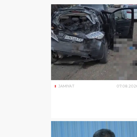
JAMIYAT
07
.
08
.
202