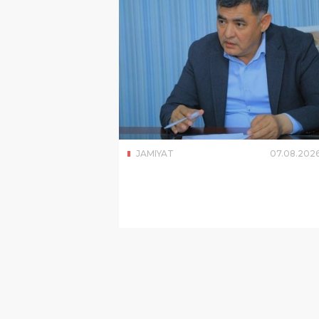
JAMIYAT
07
.
08
.
202