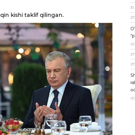
31
.
27
O‘
“p
01
27
27
Sh
ra
oc
01