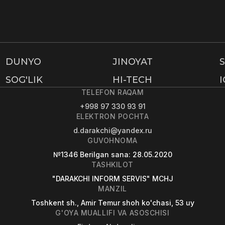
DUNYO
JINOYAT
SOG'LIK
HI-TECH
TELEFON RAQAM
+998 97 330 93 91
ELEKTRON POCHTA
d.darakchi@yandex.ru
GUVOHNOMA
№1346
Berilgan sana
: 28.05.2020
TASHKILOT
"DARAKCHI INFORM SERVIS" MCHJ
MANZIL
Toshkent sh., Amir Temur shoh ko'chasi, 53 uy
G'OYA MUALLIFI VA ASOSCHISI