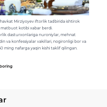
vkat Mirziyoyev iftorlik tadbirida ishtirok
 matbuot kotibi xabar berdi.
rlik dasturxonlariga nuroniylar, mehnat
i din va konfessiyalar vakillari, nogironligi bor va
 ming nafarga yaqin kishi taklif qilingan.
 boring
ar