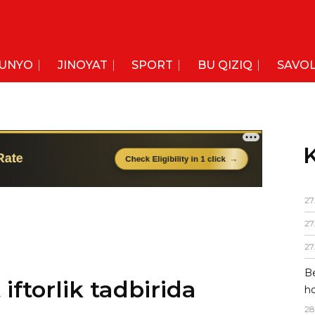
UNYO
JINOYAT
SPORT
BU QIZIQ
SAVOL
K
27
27
ftorlik tadbirida
27
Be
ho
n kishi taklif qilingan.
28