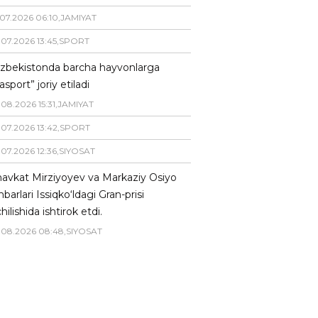
07
.
2026
06
:
10
,
JAMIYAT
.
07
.
2026
13
:
45
,
SPORT
zbekistonda barcha hayvonlarga
asport” joriy etiladi
.
08
.
2026
15
:
31
,
JAMIYAT
.
07
.
2026
13
:
42
,
SPORT
.
07
.
2026
12
:
36
,
SIYOSAT
avkat Mirziyoyev va Markaziy Osiyo
hbarlari Issiqko‘ldagi Gran-prisi
hilishida ishtirok etdi.
.
08
.
2026
08
:
48
,
SIYOSAT