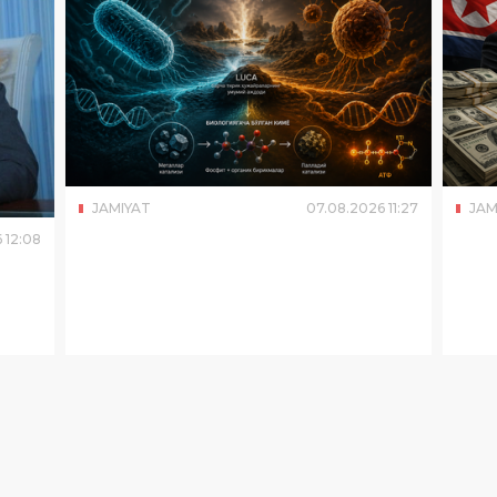
JAMIYAT
07
.
08
.
2026
11
:
27
JAM
6
12
:
08