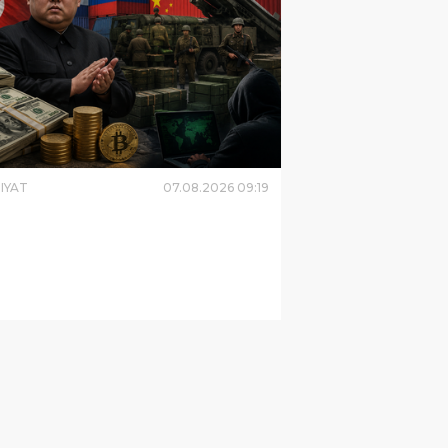
IYAT
07
.
08
.
2026
09
:
19