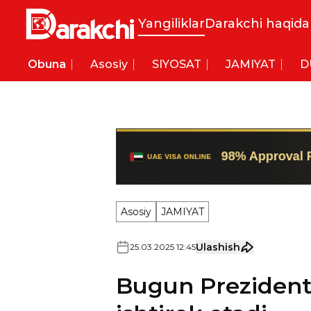
Yangiliklar
Darakchi haqida
Obuna
Asosiy
SIYOSAT
JAMIYAT
D
Asosiy
JAMIYAT
Ulashish
25
.
03
.
2025
12
:
45
Bugun Prezident i
ishtirok etadi
Unga jami 60 ming nafarga yaqi