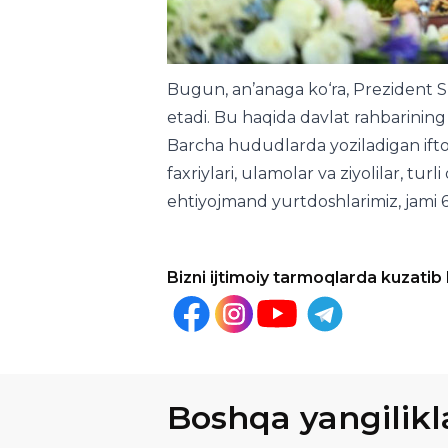
Bugun, an’anaga ko‘ra, Prezident Sha
etadi. Bu haqida davlat rahbarining
Barcha hududlarda yoziladigan ifto
faxriylari, ulamolar va ziyolilar, turl
ehtiyojmand yurtdoshlarimiz, jami 60
Bizni ijtimoiy tarmoqlarda kuzatib
Boshqa yangilikl