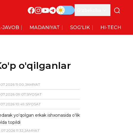
O’zbekcha
-JAVOB
MADANIYAT
SOG'LIK
HI-TECH
o'p o'qilganlar
.
07
.
2026
11
:
00
,
JAMIYAT
.
07
.
2026
09
:
07
,
SIYOSAT
.
07
.
2026
10
:
49
,
SIYOSAT
darak yo‘qolgan erkak ishxonasida o‘lik
lda topildi
.
07
.
2026
11
:
32
,
JAMIYAT