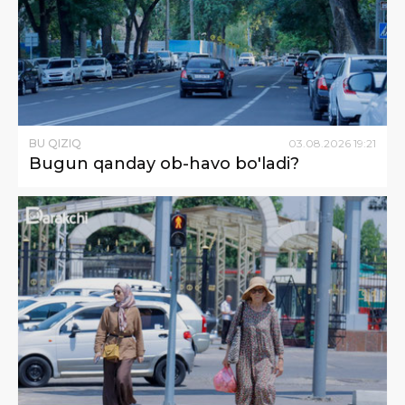
BU QIZIQ
03
.
08
.
2026
19
:
21
Bugun qanday ob-havo bo'ladi?