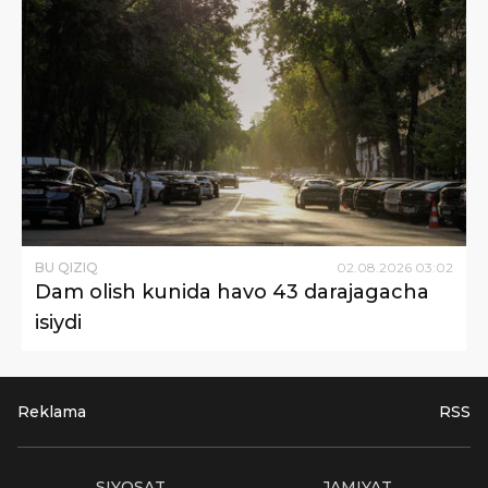
BU QIZIQ
02
.
08
.
2026
03
:
02
Dam olish kunida havo 43 darajagacha
isiydi
Reklama
RSS
SIYOSAT
JAMIYAT