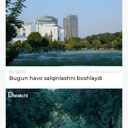
BU QIZIQ
05
.
08
.
2026
02
:
10
Bugun havo salqinlashni boshlaydi