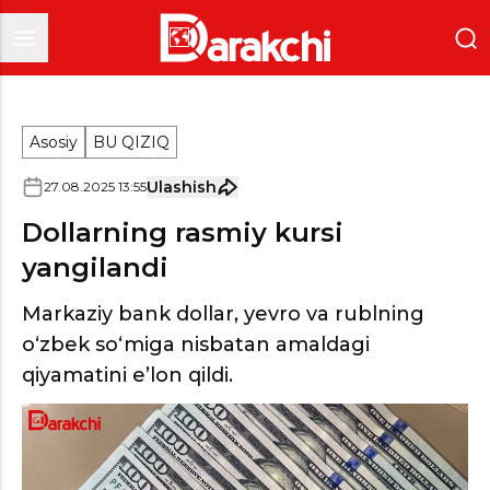
Asosiy
BU QIZIQ
Ulashish
27
.
08
.
2025
13
:
55
Dollarning rasmiy kursi
yangilandi
Markaziy bank dollar, yevro va rublning
o‘zbek so‘miga nisbatan amaldagi
qiyamatini e’lon qildi.