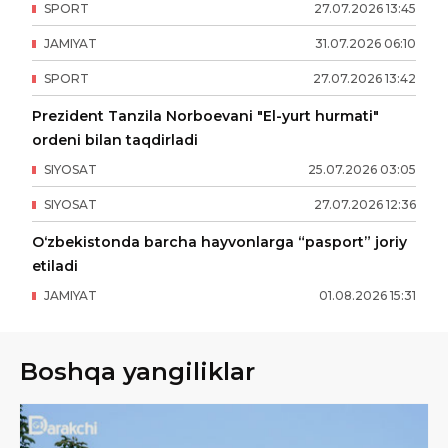
SPORT
27
.
07
.
2026
13
:
45
JAMIYAT
31
.
07
.
2026
06
:
10
SPORT
27
.
07
.
2026
13
:
42
Prezident Tanzila Norboevani "El-yurt hurmati"
ordeni bilan taqdirladi
SIYOSAT
25
.
07
.
2026
03
:
05
SIYOSAT
27
.
07
.
2026
12
:
36
O‘zbekistonda barcha hayvonlarga “pasport” joriy
etiladi
JAMIYAT
01
.
08
.
2026
15
:
31
Boshqa yangiliklar