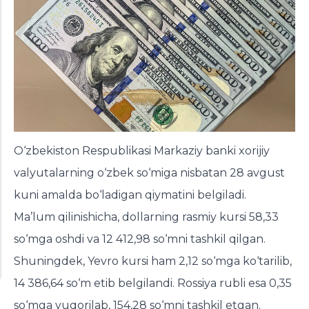
O‘zbekiston Respublikasi Markaziy banki xorijiy
valyutalarning o‘zbek so‘miga nisbatan 28 avgust
kuni amalda bo‘ladigan qiymatini belgiladi.
Ma’lum qilinishicha, dollarning rasmiy kursi 58,33
so‘mga oshdi va 12 412,98 so‘mni tashkil qilgan.
Shuningdek, Yevro kursi ham 2,12 so‘mga ko‘tarilib,
14 386,64 so‘m etib belgilandi. Rossiya rubli esa 0,35
so‘mga yuqorilab, 154,28 so‘mni tashkil etgan.