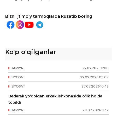
Bizni ijtimoiy tarmoqlarda kuzatib boring
Ko'p o'qilganlar
JAMIYAT
27
.
07
.
2026
11
:
00
SIYOSAT
27
.
07
.
2026
09
:
07
SIYOSAT
27
.
07
.
2026
10
:
49
Bedarak yo‘qolgan erkak ishxonasida o‘lik holda
topildi
JAMIYAT
28
.
07
.
2026
11
:
32