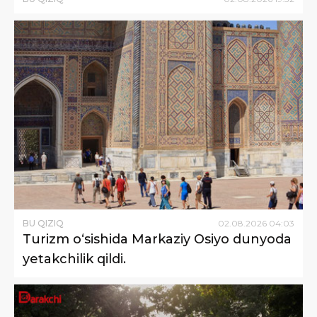
BU QIZIQ
02
.
08
.
2026
04
:
03
Turizm o‘sishida Markaziy Osiyo dunyoda
yetakchilik qildi.