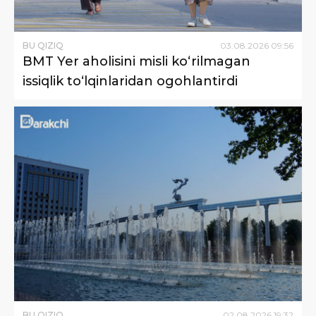
BU QIZIQ
03
.
08
.
2026
09
:
56
BMT Yer aholisini misli ko‘rilmagan
issiqlik to‘lqinlaridan ogohlantirdi
BU QIZIQ
02
.
08
.
2026
19
:
32