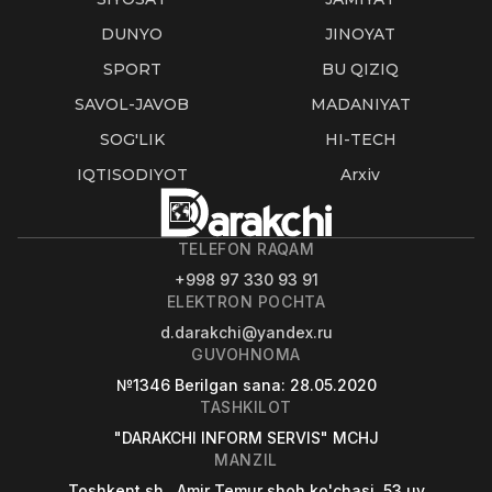
DUNYO
JINOYAT
SPORT
BU QIZIQ
SAVOL-JAVOB
MADANIYAT
SOG'LIK
HI-TECH
IQTISODIYOT
Arxiv
TELEFON RAQAM
+998 97 330 93 91
ELEKTRON POCHTA
d.darakchi@yandex.ru
GUVOHNOMA
№1346
Berilgan sana
: 28.05.2020
TASHKILOT
"DARAKCHI INFORM SERVIS" MCHJ
MANZIL
Toshkent sh., Amir Temur shoh ko'chasi, 53 uy