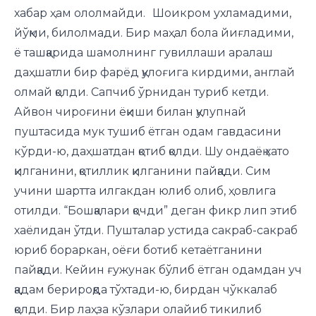
хабар ҳам ололмайди. Шоикром ухламадими,
йўқми, билолмади. Бир маҳал бола йиғладими,
ё ташқарида шамолнинг гувиллаши аралаш
даҳшатли бир фарёд қулоғига кирдими, англай
олмай қолди. Сапчиб ўрнидан туриб кетди.
Айвон чироғини ёқиши билан қулупнай
пуштасида мук тушиб ётган одам гавдасини
кўрди-ю, даҳшатдан қотиб қолди. Шу ондаёқ хато
қилганини, қотиллик қилганини пайқади. Сим
учини шартта илгакдан юлиб олиб, ҳовлига
отилди. “Бошқалари қочди” деган фикр лип этиб
хаёлидан ўтди. Пушталар устида сакраб-сакраб
юриб бораркан, оёғи ботиб кетаётганини
пайқади. Кейин ғужунак бўлиб ётган одамдан уч
қадам берироқда тўхтади-ю, бирдан чўккалаб
қолди. Бир лаҳза кўзлари олайиб тикилиб