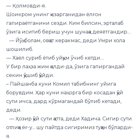
— Қолмовди-я.
Шоикром унинг қизарганидан ёлғон
гапираётганини сезди. Ким билсин, эрталаб
ўзига иситиб бериш учун шунақа деяётгандир…
— Йўқ, болам, овқат керакмас, деди Умри хола
шошилиб.
— Хаёл суриб ётиб уйқум ўчиб кетди…
У бир лаҳза жим қолди-да, ўзига гапиргандай
секин қўшиб қўйди.
– Пайшанба куни Комил табибнинг уйига
борувдим. Ҳар куни наҳорга бир косадан қўй
сути ичса, дард кўрмагандай бўлиб кетади,
деди.
— Ҳозир қўй сути қатта, деди Хадича. Сигир сути
отлиққа ёғ-у... шу пайтда сигиримиз туққан бўларди-
я.