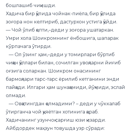
бошлашиб чиқишди.
Хадича бир қўлида чойнак-пиёла, бир қўлида
зоғора нон келтириб, дастурхон устига қўйди.
— Чой ўлиб қопти,–деди у зоғора ушатаркан.
Умри хола Шоикромнинг ёнбошига, шапарак
кўрпачага ўтирди.
— Ол ўзинг ҳам,–деди у томирлари бўртиб
чиққан қўллари билан, сочилган увоқларни йиғиб
оғзига соларкан. Шоикром онасининг
бармоқлари тарс-тарс ёрилиб кетганини энди
пайқади. Илгари ҳам шунақамиди, йўқмиди, эслай
олмади.
— Овқатингдан қолмадими? – деди у чўккалаб
ўтирганча чой қуяётган хотинига қараб.
Хадичанинг узунчоқ сарғиш юзи қизарди.
Айбдордек маҳзун товушда узр сўради: