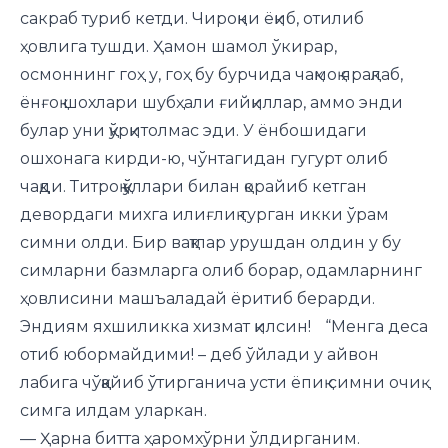
сакраб туриб кетди. Чироқни ёқиб, отилиб
ҳовлига тушди. Ҳамон шамол ўкирар,
осмоннинг гоҳ у, гоҳ бу бурчида чақмоқ ярақлаб,
ёнғоқ шохлари шубҳали ғийқиллар, аммо энди
булар уни қўрқитолмас эди. У ёнбошидаги
ошхонага кирди-ю, чўнтагидан гугурт олиб
чақди. Титроқ қўллари билан қорайиб кетган
девордаги михга илиғлиқ турган икки ўрам
симни олди. Бир вақтлар урушдан олдин у бу
симларни базмларга олиб борар, одамларнинг
ҳовлисини машъаладай ёритиб берарди.
Эндиям яхшиликка хизмат қилсин! “Менга деса
отиб юбормайдими! – деб ўйлади у айвон
лабига чўққайиб ўтирганича усти ёпиқ симни очиқ
симга илдам уларкан.
— Ҳарна битта ҳаромхўрни ўлдирганим.