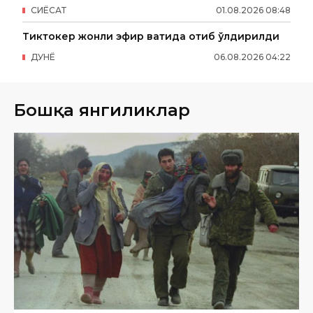
СИËСАТ
01
.
08
.
2026
08
:
48
Тиктокер жонли эфир вақтида отиб ўлдирилди
ДУНË
06
.
08
.
2026
04
:
22
Бошқа янгиликлар