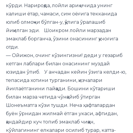
кўрди. Нарироқда, лойли ариқ ичида унинг
калиши ётар, чамаси, сим оёғига текканида
юлиб олмоқчи бўлган-у, қўлига ўралашиб
йиқилган эди. Шоикром лойли марзадан
эмаклаб борганча, ўзини онасининг қучоғига
отди.
— Ойижон, очинг кўзингизни! деди у гезариб
кетган лаблари билан онасининг муздай
юзидан ўпиб. У анчадан кейин ўзига келди-ю,
тепасида хотини турганини, қизчалари
йиғлаётганини пайқади. Бошини кўтариши
билан марза четида чўнқайиб ўтирган
Шонеъматга кўзи тушди. Неча ҳафталардан
буён ўрнидан жилмай ётган укаси, афтидан,
қандайдир куч топиб эмаклаб чиққан,
кўйлагининг елкалари осилиб турар, катта-