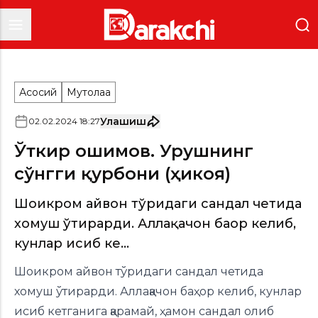
Асосий
Мутолаа
Улашиш
02
.
02
.
2024
18
:
27
Ўткир Ҳошимов. Урушнинг
сўнгги қурбони (ҳикоя)
Шоикром айвон тўридаги сандал четида
хомуш ўтирарди. Аллақачон баҳор келиб,
кунлар исиб ке...
Шоикром айвон тўридаги сандал четида
хомуш ўтирарди. Аллақачон баҳор келиб, кунлар
исиб кетганига қарамай, ҳамон сандал олиб