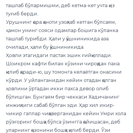
ташлаб бўлармишми, деб кетма-кет учта қиз
туғиб берди.
Урушнинг қора қаноти узоқлаб кетган бўлсаям,
ҳамон унинг сояси одамлар бошига кўланка
ташлаб турибди. Ҳали у қўшниникида аза
очилади, ҳали бу қўшниникида.
Ҳовли этагидаги пастак эшик ғийқиллади.
Шоикром кафти билан кўзини чироқдан пана
қилиб қаради-ю, шу томонга келаётган онасини
кўрди. У уйланганидан кейин отадан қолган
ҳовлини ўртадан икки пахса девор олиб
бўлишган. Бунгаям бир чеккаси Хадичанинг
инжиқлиги сабаб бўлган эди. Ҳар хил икир-
чикир гаплар чиқаверганидан кейин Умри хола
рўзғоринг бошқа бўлса ўзингга қайишасан, деб
уларнинг қозонини бошқа қилиб берди. Ўзи