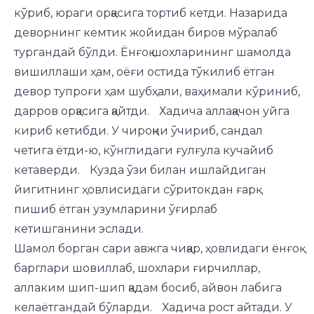
кўриб, юраги орқасига тортиб кетди. Назарида
деворнинг кемтик жойидан биров мўралаб
тургандай бўлди. Ёнғоқ шохларининг шамолда
вишиллаши ҳам, оёғи остида тўкилиб ётган
девор тупроғи ҳам шубҳали, ваҳимали кўриниб,
дарров орқасига қайтди. Хадича аллақачон уйга
кириб кетибди. У чироқни ўчириб, сандал
четига ётди-ю, кўнглидаги ғулғула кучайиб
кетаверди. Кузда ўзи билан ишлайдиган
йигитнинг ҳовлисидаги сўритокдан ғарқ
пишиб ётган узумларини ўғирлаб
кетишганини эслади.
Шамол борган сари авжга чиқар, ҳовлидаги ёнғоқ
барглари шовиллаб, шохлари ғирчиллар,
аллаким шип-шип қадам босиб, айвон лабига
келаётгандай бўларди. Хадича рост айтади. У