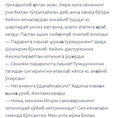
тўнкарилиб қолган экан, Умри хола оёғининг
учи билан тўғрилайман деб, анча овора бўлди.
Кейин зиналардан энкайиб тушди-ю,
шарпадай унсиз юрганча, ҳовли этагига қараб
кетди. Пастак эшик ғийқиллаб очилиб ёпилди.
— Падарига лаънат шунақа турмушнинг! деди
Шоикром бўғилиб. Кейин дастурхонни
йиғиштираётган хотинига ўшқирди.
— Сениям падарингга лаънат! Тумшуғингни
тагидан сигирингни етаклаб кетса-ю, анқайиб
ўтирсанг.
— Нега менга ўдағайлайсиз? Хадича товоқни
қошиққа уриб, йиғламсиради.
— Нима, мениям Илҳом самоварчининг
хотинидай сўйиб кетсинмиди? Сиз кечалари
сменда бўлсангиз. Мен учта жўжа билан