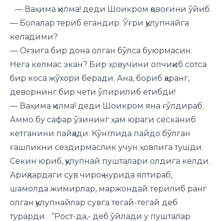
— Ваҳима қилма! деди Шоикром қовоғини ўйиб.
— Болалар териб егандир. Ўғри қулупнайга
келадими?
— Оғзига бир дона олган бўлса буюрмасин.
Нега келмас экан? Бир ҳовучини опчиқиб сотса
бир коса жўхори беради. Ана, бориб қаранг,
деворнинг бир чети ўпирилиб ётибди!
— Ваҳима қилма! деди Шоикром яна ғўлдираб.
Аммо бу сафар ўзининг ҳам юраги сесканиб
кетганини пайқади. Кўнглида пайдо бўлган
ғашликни сездирмаслик учун ҳовлига тушди.
Секин юриб, қулупнай пушталари олдига келди.
Ариқлардаги сув чироқ нурида ялтираб,
шамолда жимирлар, маржондай терилиб ранг
олган қулупнайлар сувга тегай-тегай деб
турарди. “Рост-да,- деб ўйлади у пушталар