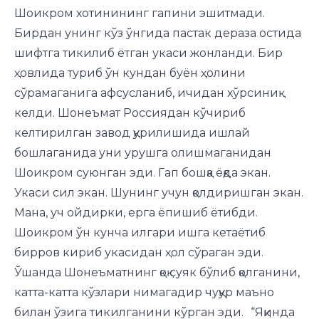
Шоикром хотинининг гапини эшитмади.
Бирдан унинг кўз ўнгида пастак дераза остида
шифтга тикилиб ётган укаси жонланди. Бир
ҳовлида туриб ўн кундан буён ҳолини
сўрамаганига афсусланиб, ичидан хўрсиниқ
келди. Шонеъмат Россиядан кўчириб
келтирилган завод қурилишида ишлай
бошлаганида уни урушга олишмаганидан
Шоикром суюнган эди. Гап бошқа ёқда экан.
Укаси сил экан. Шунинг учун қолдиришган экан.
Мана, уч ойдирки, ерга ёпишиб ётибди.
Шоикром ўн кунча илгари ишга кетаётиб
бирров кириб укасидан ҳол сўраган эди.
Ўшанда Шонеъматнинг қоқ суяк бўлиб қолганини,
катта-катта кўзлари нимагадир чуқур маъно
билан ўзига тикилганини кўрган эди. “Яқинда