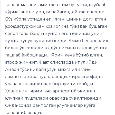
ташланмагани, аммо ҳеч ким бу тўғрида ўйлаб
кўрмаганини у энди пайқагандай ғаши келди.
Бўз кўрпа устидан ёпилган, шинни доғи қотган
қуроқ дастурхон ҳам ҳозиргина гўжадан бўшаган
сопол товоқ, банди куйган ёғоч қошиқ ҳам унинг
кўзига хунук кўриниб кетди. Аммо бепарволик
билан қўл силтади-ю, дўпписини сандал устига
ташлаб ёнбошлади. Ярим кеча бўлиб қолган,
атроф жимжит. Фақат олисларда ит улийди.
Айвон тўсинидаги узун михга илиғлиқ
лампочка хира нур таратади. Чироқ атрофида
ўралашган чивинлар бир зум тинмайди.
Ҳовлининг ярмигача ариқ тортиб экилган
қулупнай пушталари орасида сув ялтирайди.
Онда-сонда ранг олган қулупнайлар кўзга
ташланиб қолади.