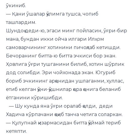
ўкиниб.
— Қани ўшалар қўлимга тушса, чопиб
ташлардим.
Шундоқ деди-ю, эгаси минг пойласин, ўғри-бир
мана, бундан икки ойча илгари Илҳом
самоварчининг хотинини пичоқлаб кетишди.
Бечоранинг битта-ю битта эчкиси бор экан.
Ҳовлига ўғри тушганини билиб, хотин шўрлик
дод солибди. Эри чойхонада экан. Югуриб
бориб эчкининг арқонидан ушлаганми, хуллас,
етиб келган қўни-қўшнилар қора қонига беланиб
ётганини кўришибди.
— Шу кунда яна ўғри оралаб қолди, деди
Хадича кўрпачани қоқиб танча четига соларкан.
— Қулупнай қизармасидан битта қўймай териб
кетяпти.