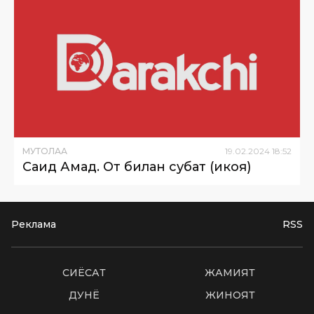
МУТОЛАА
19
.
02
.
2024
18
:
52
Саид Аҳмад. От билан суҳбат (ҳикоя)
Реклама
RSS
СИËСАТ
ЖАМИЯТ
ДУНË
ЖИНОЯТ