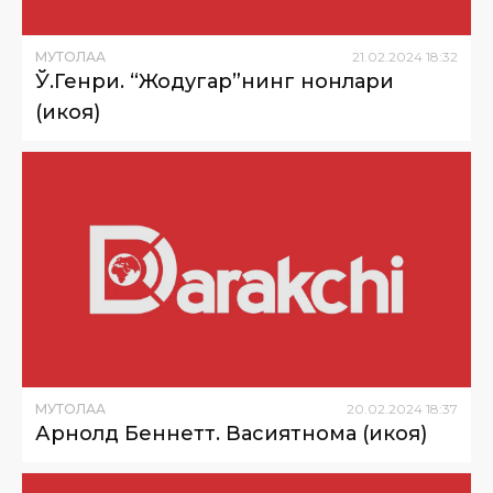
МУТОЛАА
21
.
02
.
2024
18
:
32
Ў.Генри. “Жодугар”нинг нонлари
(ҳикоя)
МУТОЛАА
20
.
02
.
2024
18
:
37
Арнолд Беннетт. Васиятнома (ҳикоя)