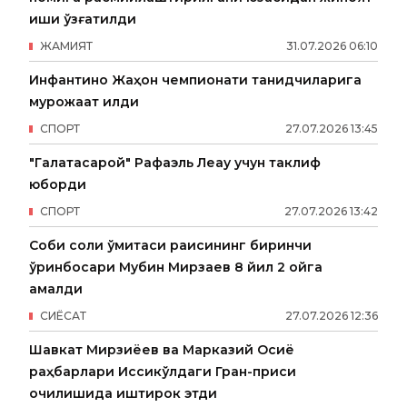
иши қўзғатилди
ЖАМИЯТ
31
.
07
.
2026
06
:
10
Инфантино Жаҳон чемпионати танқидчиларига
мурожаат қилди
СПОРТ
27
.
07
.
2026
13
:
45
"Галатасарой" Рафаэль Леау учун таклиф
юборди
СПОРТ
27
.
07
.
2026
13
:
42
Собиқ солиқ қўмитаси раисининг биринчи
ўринбосари Мубин Мирзаев 8 йил 2 ойга
қамалди
СИËСАТ
27
.
07
.
2026
12
:
36
Шавкат Мирзиёев ва Марказий Осиё
раҳбарлари Иссиқкўлдаги Гран-приси
очилишида иштирок этди