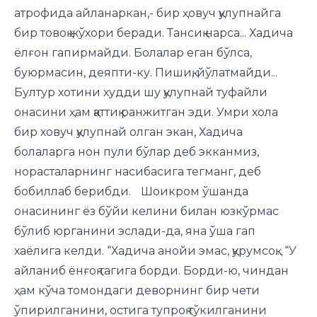
атрофида айланаркан,- бир ҳовуч қулупнайга
бир товоқ жўхори беради. Тансиқ нарса... Хадича
ёлғон гапирмайди. Болалар еган бўлса,
буюрмасин, деяпти-ку. Пишиқ, йўлатмайди...
Бултур хотини худди шу қулупнай туфайли
онасини ҳам қаттиқ ранжитган эди. Умри хола
бир ховуч қулупнай олган экан, Хадича
болаларга нон пули бўлар деб экканмиз,
норасталарнинг насибасига тегманг, деб
бобиллаб берибди. Шоикром ўшанда
онасининг ёз бўйи келини билан юзкўрмас
бўлиб юрганини эслади-да, яна ўша гап
хаёлига келди. “Хадича анойи эмас, қурумсоқ... “У
айланиб ёнғоқ тагига борди. Борди-ю, чиндан
ҳам кўча томондаги деворнинг бир чети
ўпирилганини, остига тупроқ тўкилганини