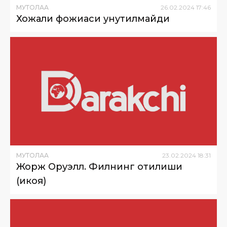
МУТОЛАА
26
.
02
.
2024
17
:
46
Хожали фожиаси унутилмайди
МУТОЛАА
23
.
02
.
2024
18
:
31
Жорж Оруэлл. Филнинг отилиши
(ҳикоя)