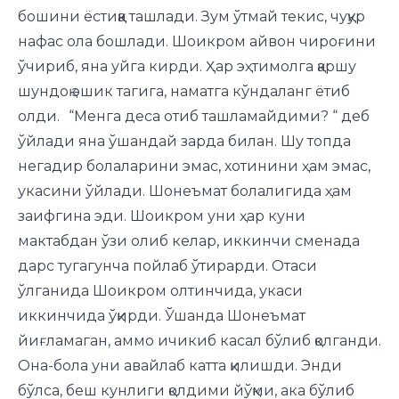
бошини ёстиққа ташлади. Зум ўтмай текис, чуқур
нафас ола бошлади. Шоикром айвон чироғини
ўчириб, яна уйга кирди. Ҳар эҳтимолга қаршу
шундоқ эшик тагига, наматга кўндаланг ётиб
олди. “Менга деса отиб ташламайдими? “ деб
ўйлади яна ўшандай зарда билан. Шу топда
негадир болаларини эмас, хотинини ҳам эмас,
укасини ўйлади. Шонеъмат болалигида ҳам
заифгина эди. Шоикром уни ҳар куни
мактабдан ўзи олиб келар, иккинчи сменада
дарс тугагунча пойлаб ўтирарди. Отаси
ўлганида Шоикром олтинчида, укаси
иккинчида ўқирди. Ўшанда Шонеъмат
йиғламаган, аммо ичикиб касал бўлиб қолганди.
Она-бола уни авайлаб катта қилишди. Энди
бўлса, беш кунлиги қолдими йўқми, ака бўлиб