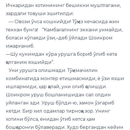
Ичкаридан хотинининг бешикни муштлагани,
зардали товуши эшитилди:
— Овози ўчса кошкийди! Тўққиз кечасида жин
теккан бунга! “Камбағалнинг эккани унмайди,
боласи кўпаяди ўзи,–деб ўйлади Шоикром
ижарғаниб.
—Шу кунимдан кўра урушга бориб ўлиб кета
қолганим яхшийди”.
Уни урушга олишмади. Тўқимачилик
комбинатида монтёр етишмасмиди, ё ўзи яхши
ишлармиди, ҳар қалай, уни олиб қолишди.
Шоикром уруш бошланишидан сал олдин
уйланган эди. Уруш бўлди-ю, замон ўзгариб
кетди. Бир хил одамлар тирноққа зор. Унинг
хотини бўлса, ёнидан ўтиб кетса ҳам
бошқоронғи бўлаверади. Худо бергандан кейин