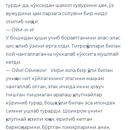
турди-да, кўксидан шамол ғувурини ҳам, ўз
вужудини ҳам ларзага солувчи бир нидо
отилиб чиқди:
— Ойи-и-и!
У бошидан ҳуши учиб бораётганини элас-элас
ҳис қилиб ўзини ерга отди. Титроқ қўллари билан
лой чангаллаганча чўккалаб кўксига муштлай
кетди.
— Ойи! Ойижон! Умри хола бир қўли билан
униққан чит кўйлагининг этагини маҳкам
чангаллаб олган, этак ичида икки ҳовуч
пишган-пишмаган аралаш қулупнайлар
кўриниб турар, бошқа қўли билан эса илондек
симни ушлаб турарди. Шоикром унинг
қулупнай қизили юққан, ёрилиб кетган
бармоқларини, бўртган томирларини аниқ