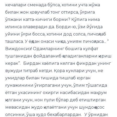
кечалари сменада бўлса, хотини учта жўжа
билан жон ҳовучлаб тонг оттирса, ўғрига
ўлжани катта-кичиги борми? Қўлига нима
илинса олаверади-да. Борди-ю, ўзи йўғида
уйини ўғри босса, хотини дод солса, пичоқлаб
ташласа. У ёқдан онаси чиқса, униям пичоқласа... “
Виждонсиз! Одамларнинг бошига кулфат
тушганидан фойдаланиб қоладиганларни қириш
керак”. Бирдан хаёлига келган фикрдан унинг
вужуди титраб кетди. Қора кунлари учун, не
умидлар билан тишида тишлаб юрган
ғунажинини ўғирлагани учун, ўлим тўшагида
ётган укасининг охирги насибасидан маҳрум
қилгани учун, нон пули бўлар деб етиштирган
мевасидан жудо қилаётгани учун шундоқ қасос
олсинки, ўша худо бехабарлардан. У ўрнидан