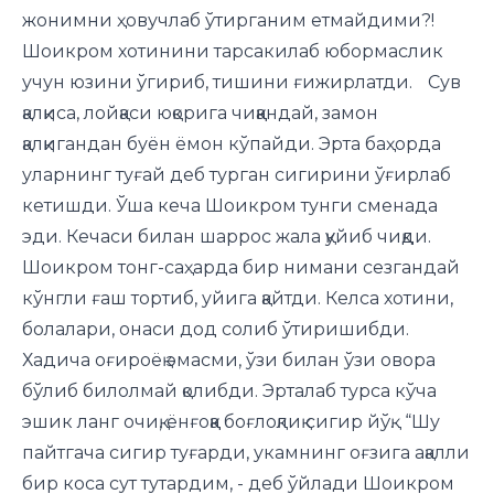
жонимни ҳовучлаб ўтирганим етмайдими?!
Шоикром хотинини тарсакилаб юбормаслик
учун юзини ўгириб, тишини ғижирлатди. Сув
қалқиса, лойқаси юқорига чиққандай, замон
қалқигандан буён ёмон кўпайди. Эрта баҳорда
уларнинг туғай деб турган сигирини ўғирлаб
кетишди. Ўша кеча Шоикром тунги сменада
эди. Кечаси билан шаррос жала қуйиб чиқди.
Шоикром тонг-саҳарда бир нимани сезгандай
кўнгли ғаш тортиб, уйига қайтди. Келса хотини,
болалари, онаси дод солиб ўтиришибди.
Хадича оғироёқ эмасми, ўзи билан ўзи овора
бўлиб билолмай қолибди. Эрталаб турса кўча
эшик ланг очиқ, ёнғоққа боғлоқлиқ сигир йўқ. “Шу
пайтгача сигир туғарди, укамнинг оғзига ақалли
бир коса сут тутардим, - деб ўйлади Шоикром