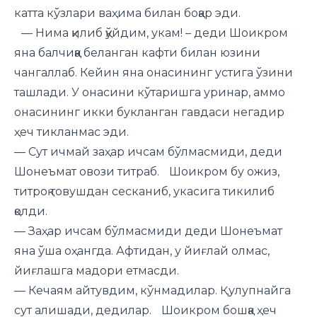
катта кўзлари ваҳима билан боқар эди.
— Нима қилиб қўйдим, укам! – деди Шоикром
яна балчиққа беланган кафти билан юзини
чангаллаб. Кейин яна онасининг устига ўзини
ташлади. У онасини кўтаришга уринар, аммо
онасининг икки букланган гавдаси негадир
ҳеч тикланмас эди.
— Сут ичмай заҳар ичсам бўлмасмиди, деди
Шонеъмат овози титраб. Шоикром бу ожиз,
титроқ товушдан сесканиб, укасига тикилиб
қолди.
— Заҳар ичсам бўлмасмиди деди Шонеъмат
яна ўша оҳангда. Афтидан, у йиғлай олмас,
йиғлашга мадори етмасди.
— Кечаям айтувдим, кўнмадилар. Қулупнайга
сут алишади, дедилар. Шоикром бошқа ҳеч