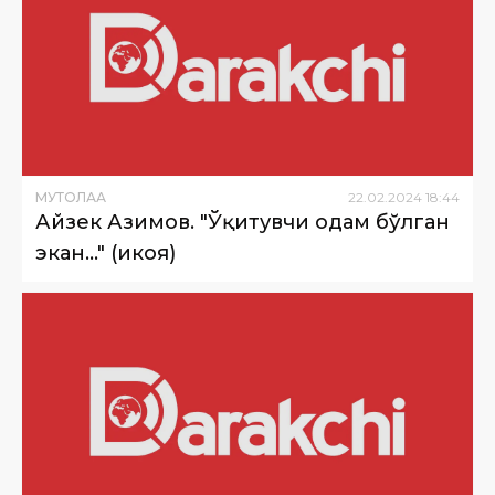
МУТОЛАА
22
.
02
.
2024
18
:
44
Айзек Азимов. "Ўқитувчи одам бўлган
экан…" (ҳикоя)