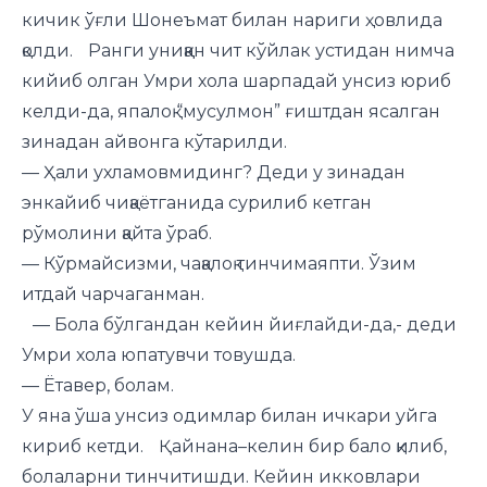
кичик ўғли Шонеъмат билан нариги ҳовлида
қолди. Ранги униққан чит кўйлак устидан нимча
кийиб олган Умри хола шарпадай унсиз юриб
келди-да, япалоқ “мусулмон” ғиштдан ясалган
зинадан айвонга кўтарилди.
— Ҳали ухламовмидинг? Деди у зинадан
энкайиб чиқаётганида сурилиб кетган
рўмолини қайта ўраб.
— Кўрмайсизми, чақалоқ тинчимаяпти. Ўзим
итдай чарчаганман.
— Бола бўлгандан кейин йиғлайди-да,- деди
Умри хола юпатувчи товушда.
— Ётавер, болам.
У яна ўша унсиз одимлар билан ичкари уйга
кириб кетди. Қайнана–келин бир бало қилиб,
болаларни тинчитишди. Кейин икковлари