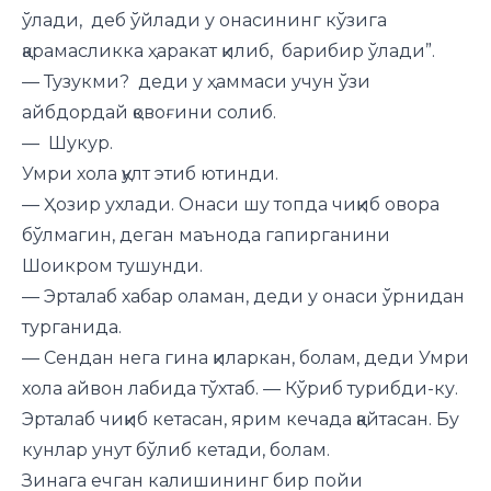
ўлади, деб ўйлади у онасининг кўзига
қарамасликка ҳаракат қилиб, барибир ўлади”.
— Тузукми? деди у ҳаммаси учун ўзи
айбдордай қовоғини солиб.
— Шукур.
Умри хола қулт этиб ютинди.
— Ҳозир ухлади. Онаси шу топда чиқиб овора
бўлмагин, деган маънода гапирганини
Шоикром тушунди.
— Эрталаб хабар оламан, деди у онаси ўрнидан
турганида.
— Сендан нега гина қиларкан, болам, деди Умри
хола айвон лабида тўхтаб. — Кўриб турибди-ку.
Эрталаб чиқиб кетасан, ярим кечада қайтасан. Бу
кунлар унут бўлиб кетади, болам.
Зинага ечган калишининг бир пойи