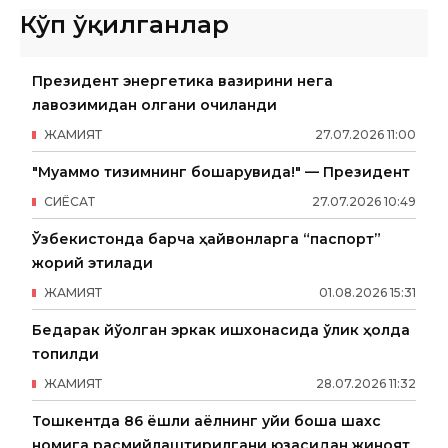
Кўп ўқилганлар
Президент энергетика вазирини нега
лавозимидан олгани очиқланди
ЖАМИЯТ
27
.
07
.
2026
11
:
00
"Муаммо тизимнинг бошқарувида!" — Президент
СИËСАТ
27
.
07
.
2026
10
:
49
Ўзбекистонда барча ҳайвонларга “паспорт”
жорий этилади
ЖАМИЯТ
01
.
08
.
2026
15
:
31
Бедарак йўқолган эркак ишхонасида ўлик ҳолда
топилди
ЖАМИЯТ
28
.
07
.
2026
11
:
32
Тошкентда 86 ёшли аёлнинг уйи бошқа шахс
номига расмийлаштирилгани юзасидан жиноят