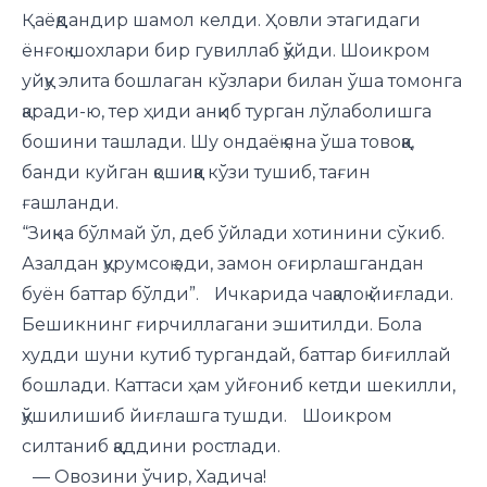
Қаёқдандир шамол келди. Ҳовли этагидаги
ёнғоқ шохлари бир гувиллаб қўйди. Шоикром
уйқу элита бошлаган кўзлари билан ўша томонга
қаради-ю, тер ҳиди анқиб турган лўлаболишга
бошини ташлади. Шу ондаёқ яна ўша товоққа,
банди куйган қошиққа кўзи тушиб, тағин
ғашланди.
“Зиқна бўлмай ўл, деб ўйлади хотинини сўкиб.
Азалдан қурумсоқ эди, замон оғирлашгандан
буён баттар бўлди”. Ичкарида чақалоқ йиғлади.
Бешикнинг ғирчиллагани эшитилди. Бола
худди шуни кутиб тургандай, баттар биғиллай
бошлади. Каттаси ҳам уйғониб кетди шекилли,
қўшилишиб йиғлашга тушди. Шоикром
силтаниб қаддини ростлади.
— Овозини ўчир, Хадича!