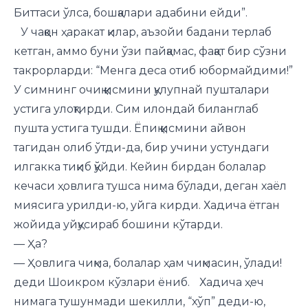
Биттаси ўлса, бошқалари адабини ейди”.
У чаққон ҳаракат қилар, аъзойи бадани терлаб
кетган, аммо буни ўзи пайқамас, фақат бир сўзни
такрорларди: “Менга деса отиб юбормайдими!”
У симнинг очиқ қисмини қулупнай пушталари
устига улоқтирди. Сим илондай биланглаб
пушта устига тушди. Ёпиқ қисмини айвон
тагидан олиб ўтди-да, бир учини устундаги
илгакка тиқиб қўйди. Кейин бирдан болалар
кечаси ҳовлига тушса нима бўлади, деган хаёл
миясига урилди-ю, уйга кирди. Хадича ётган
жойида уйқусираб бошини кўтарди.
— Ҳа?
— Ҳовлига чиқма, болалар ҳам чиқмасин, ўлади!
деди Шоикром кўзлари ёниб. Хадича ҳеч
нимага тушунмади шекилли, “хўп” деди-ю,