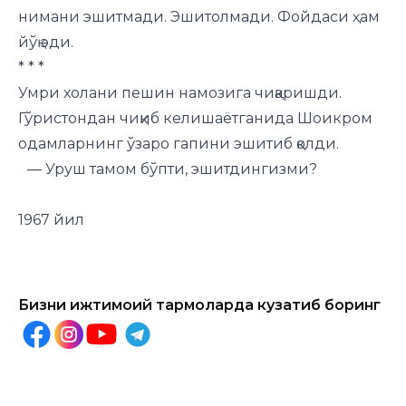
нимани эшитмади. Эшитолмади. Фойдаси ҳам
йўқ эди.
* * *
Умри холани пешин намозига чиқаришди.
Гўристондан чиқиб келишаётганида Шоикром
одамларнинг ўзаро гапини эшитиб қолди.
— Уруш тамом бўпти, эшитдингизми?
1967 йил
Бизни ижтимоий тармоқларда кузатиб боринг